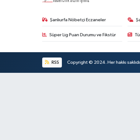
Şanlıurfa Nöbetçi Eczaneler
Ş
Süper Lig Puan Durumu ve Fikstür
Tü
RSS
Copyright © 2024. Her hakkı saklıdı