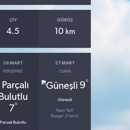
ÇIY
GÖRÜŞ
4.5
10
km
26 MART
27 MART
PERŞEMBE
CUMA
°
9
Güneşli
°
7
Nem: %61
Rüzgar: 21 km/h
Parçalı Bulutlu