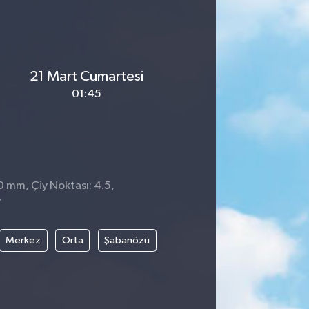
21 Mart Cumartesi
01:45
 0 mm, Çiy Noktası: 4.5,
7
Merkez
Orta
Şabanözü