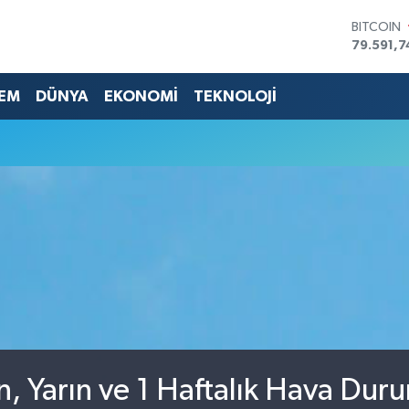
BITCOIN
79.591,7
DOLAR
45,4362
EURO
EM
DÜNYA
EKONOMİ
TEKNOLOJİ
53,3869
STERLİN
61,6038
G.ALTIN
6862,0
BİST100
14.598,
n, Yarın ve 1 Haftalık Hava Dur