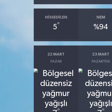
HISSEDILEN
NEM
°
5
%94
22 MART
23 MART
PAZAR
PAZARTESI
°
°