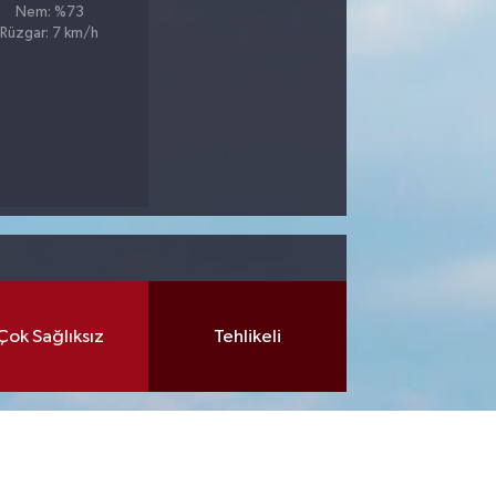
Nem: %73
Rüzgar: 7 km/h
Çok Sağlıksız
Tehlikeli