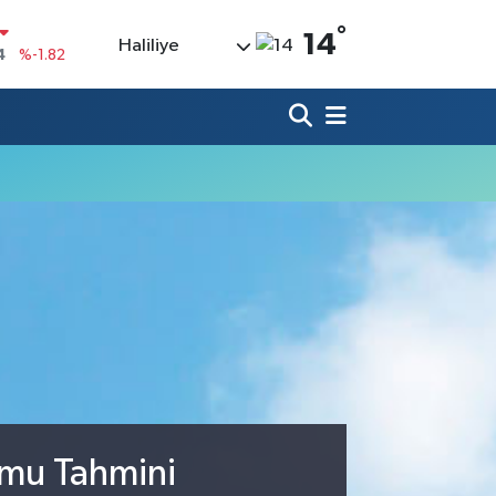
4
%-1.82
°
14
Haliliye
0
%0.02
0
%0.19
0
%0.18
9000
%0.19
00
%0
umu Tahmini