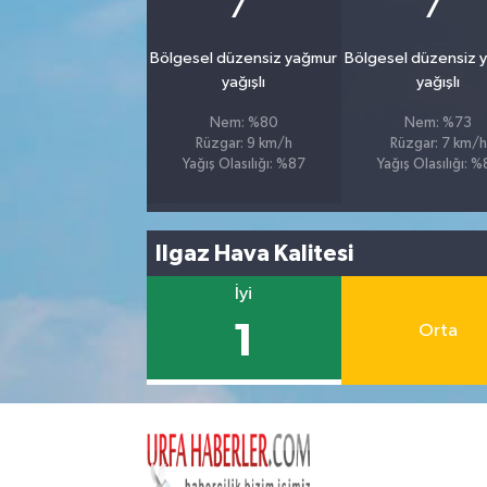
7
7
Bölgesel düzensiz yağmur
Bölgesel düzensiz 
yağışlı
yağışlı
Nem: %80
Nem: %73
Rüzgar: 9 km/h
Rüzgar: 7 km/h
Yağış Olasılığı: %87
Yağış Olasılığı: 
Ilgaz Hava Kalitesi
İyi
1
Orta