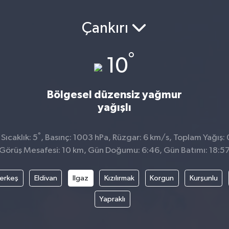
Çankırı
°
10
Bölgesel düzensiz yağmur
yağışlı
°
ıcaklık: 5
, Basınç: 1003 hPa, Rüzgar: 6 km/s, Toplam Yağış:
Görüş Mesafesi: 10 km, Gün Doğumu: 6:46, Gün Batımı: 18:5
erkeş
Eldivan
Ilgaz
Kızılırmak
Korgun
Kurşunlu
Yapraklı