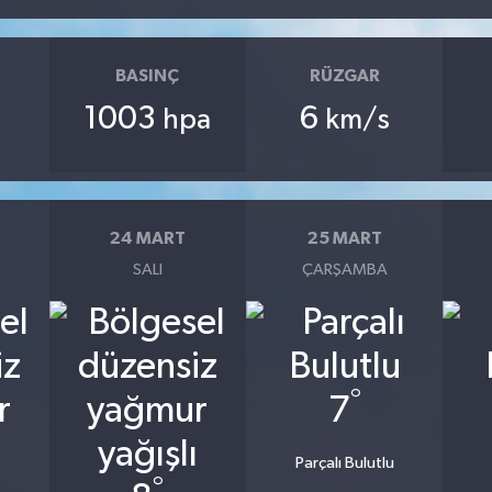
BASINÇ
RÜZGAR
1003
6
hpa
km/s
24 MART
25 MART
SALI
ÇARŞAMBA
°
7
Parçalı Bulutlu
°