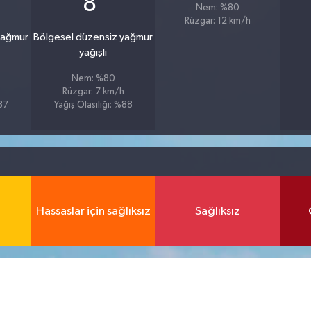
8
Nem: %80
Rüzgar: 12 km/h
yağmur
Bölgesel düzensiz yağmur
yağışlı
Nem: %80
Rüzgar: 7 km/h
%87
Yağış Olasılığı: %88
Hassaslar için sağlıksız
Sağlıksız