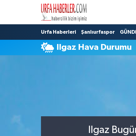
Şanlıurfa Nöbetçi Eczaneler
Urfa Haberleri
Şanlıurfaspor
GÜND
Şanlıurfa Hava Durumu
Ilgaz Hava Durumu
Şanlıurfa Namaz Vakitleri
Şanlıurfa Trafik Yoğunluk Haritası
Süper Lig Puan Durumu ve Fikstür
Tüm Manşetler
Son Dakika Haberleri
Ilgaz Bugü
Haber Arşivi