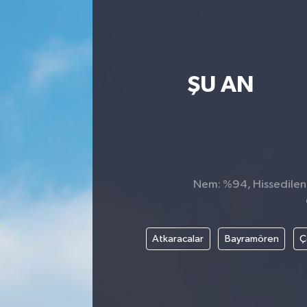
ŞU AN
Nem: %94, Hissedilen S
Atkaracalar
Bayramören
Ç