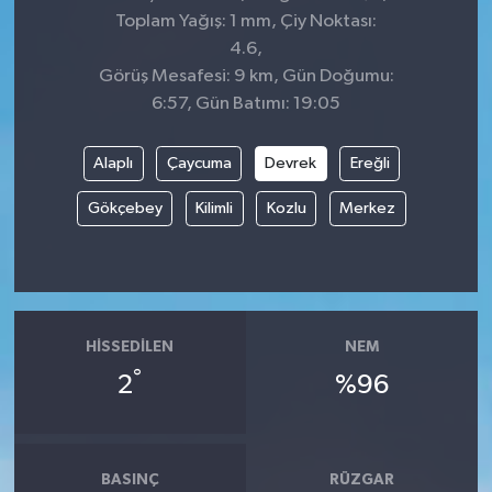
Toplam Yağış: 1 mm, Çiy Noktası:
4.6,
Görüş Mesafesi: 9 km, Gün Doğumu:
6:57, Gün Batımı: 19:05
Alaplı
Çaycuma
Devrek
Ereğli
Gökçebey
Kilimli
Kozlu
Merkez
HISSEDILEN
NEM
°
2
%96
BASINÇ
RÜZGAR