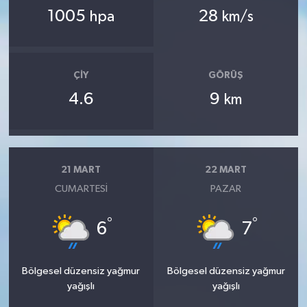
1005
28
hpa
km/s
ÇIY
GÖRÜŞ
4.6
9
km
21 MART
22 MART
CUMARTESI
PAZAR
°
°
6
7
Bölgesel düzensiz yağmur
Bölgesel düzensiz yağmur
yağışlı
yağışlı