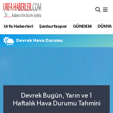
Şanlıurfa Nöbetçi Eczaneler
Urfa Haberleri
Şanlıurfaspor
GÜNDEM
DÜNYA
Şanlıurfa Hava Durumu
Devrek Hava Durumu
Şanlıurfa Namaz Vakitleri
Şanlıurfa Trafik Yoğunluk Haritası
Süper Lig Puan Durumu ve Fikstür
Tüm Manşetler
Devrek Bugün, Yarın ve 1
Son Dakika Haberleri
Haftalık Hava Durumu Tahmini
Haber Arşivi