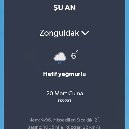
ŞU AN
Zonguldak
°
6
Hafif yağmurlu
20 Mart Cuma
08:30
°
Nem: %96, Hissedilen Sıcaklık: 2
,
Basınç: 1005 hPa, Rüzgar: 28 km/s,