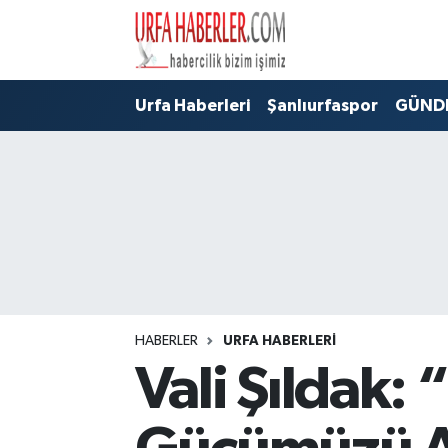
Şanlıurfa Nöbetçi Eczaneler
Urfa Haberleri
Şanlıurfaspor
GÜND
Şanlıurfa Hava Durumu
Şanlıurfa Namaz Vakitleri
Şanlıurfa Trafik Yoğunluk Haritası
Süper Lig Puan Durumu ve Fikstür
Tüm Manşetler
HABERLER
URFA HABERLERİ
Vali Şıldak:
Son Dakika Haberleri
Haber Arşivi