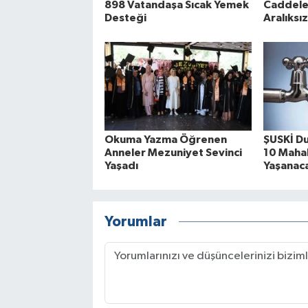
898 Vatandaşa Sıcak Yemek
Caddele
Desteği
Aralıksı
Okuma Yazma Öğrenen
ŞUSKİ Du
Anneler Mezuniyet Sevinci
10 Mahal
Yaşadı
Yaşanac
Yorumlar