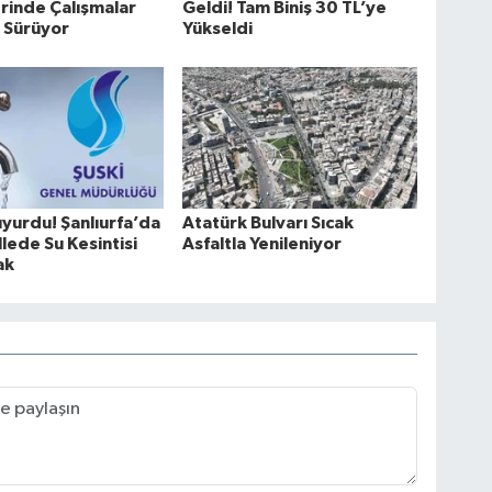
rinde Çalışmalar
Geldi! Tam Biniş 30 TL’ye
z Sürüyor
Yükseldi
yurdu! Şanlıurfa’da
Atatürk Bulvarı Sıcak
lede Su Kesintisi
Asfaltla Yenileniyor
ak