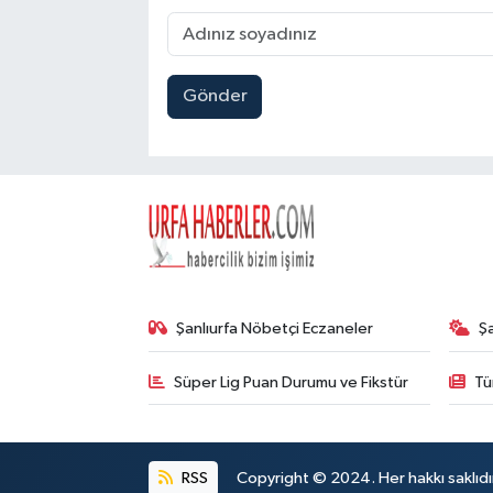
Gönder
Şanlıurfa Nöbetçi Eczaneler
Ş
Süper Lig Puan Durumu ve Fikstür
Tü
RSS
Copyright © 2024. Her hakkı saklıdı