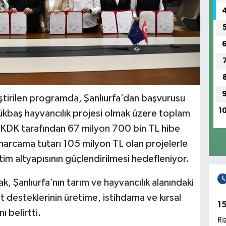
eştirilen programda, Şanlıurfa’dan başvurusu
1
kbaş hayvancılık projesi olmak üzere toplam
 TKDK tarafından 67 milyon 700 bin TL hibe
arcama tutarı 105 milyon TL olan projelerle
m altyapısının güçlendirilmesi hedefleniyor.
 Şanlıurfa’nın tarım ve hayvancılık alanındaki
 desteklerinin üretime, istihdama ve kırsal
1
ı belirtti.
Ri