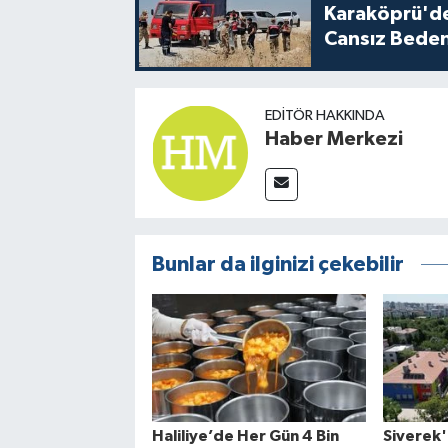
Karaköprü'de
Cansız Beden
EDITÖR HAKKINDA
Haber Merkezi
Bunlar da ilginizi çekebilir
Haliliye’de Her Gün 4 Bin
Siverek'