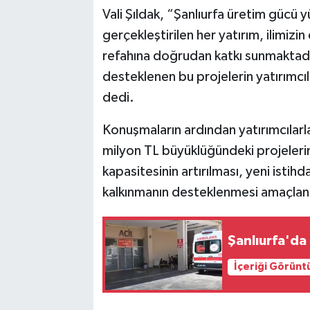
Vali Şıldak, “Şanlıurfa üretim gücü y
gerçekleştirilen her yatırım, ilimiz
refahına doğrudan katkı sunmaktadı
desteklenen bu projelerin yatırımcıla
dedi.
Konuşmaların ardından yatırımcılar
milyon TL büyüklüğündeki projelerin
kapasitesinin artırılması, yeni istihd
kalkınmanın desteklenmesi amaçlan
Şanlıurfa'da 
İçeriği Görünt