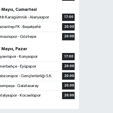
6 Mayıs, Cumartesi
tih Karagümrük - Alanyaspor
17:00
ziantep FK - Başakşehir
20:00
msunspor - Göztepe
20:00
7 Mayıs, Pazar
yserispor - Konyaspor
17:00
nerbahçe - Eyüpspor
20:00
abzonspor - Gençlerbirliği S.K.
20:00
sımpaşa - Galatasaray
20:00
talyaspor - Kocaelispor
20:00