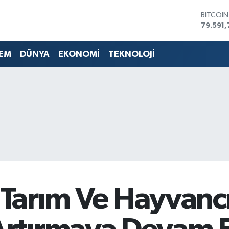
DOLAR
45,436
EURO
53,386
EM
DÜNYA
EKONOMİ
TEKNOLOJİ
STERLİN
61,603
G.ALTIN
6862,0
BİST10
14.598
BITCOI
79.591,
 “Tarım Ve Hayvanc