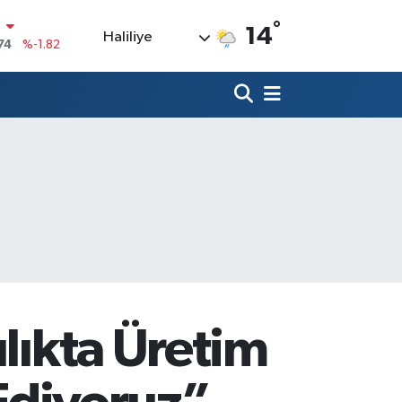
°
14
Haliliye
20
%0.02
90
%0.19
80
%0.18
9000
%0.19
0
,00
%0
N
74
%-1.82
ılıkta Üretim