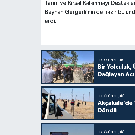
Tarım ve Kırsal Kalkınmayı Destekl
Beyhan Gergerli’nin de hazır bulun
erdi.
EDITÖRÜN SEÇTIĞI
Bir Yolculuk, 
Dağlayan Acı
EDITÖRÜN SEÇTIĞI
Akçakale’de T
Döndü
EDITÖRÜN SEÇTIĞI