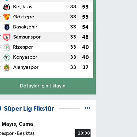
4
Beşiktaş
33
59
5
Göztepe
33
55
6
Başakşehir
33
54
7
Samsunspor
33
48
8
Rizespor
33
40
9
Konyaspor
33
40
0
Alanyaspor
33
37
Detaylar için tıklayın
Süper Lig Fikstür
5 Mayıs, Cuma
zespor - Beşiktaş
20:00