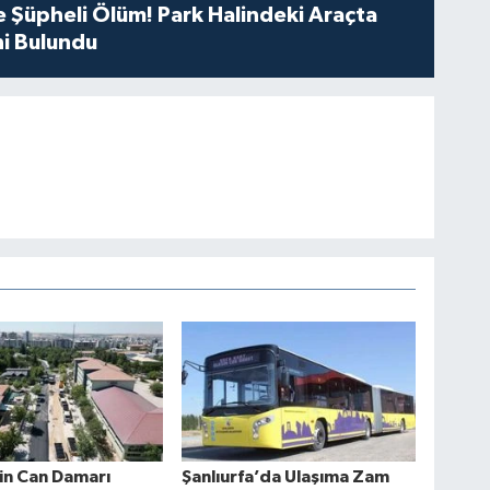
 Şüpheli Ölüm! Park Halindeki Araçta
i Bulundu
in Can Damarı
Şanlıurfa’da Ulaşıma Zam