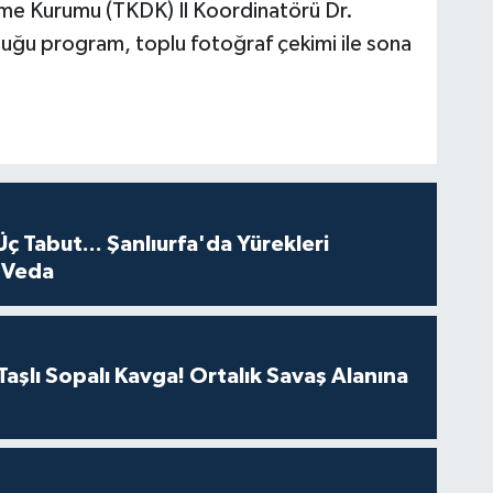
eme Kurumu (TKDK) İl Koordinatörü Dr.
duğu program, toplu fotoğraf çekimi ile sona
Üç Tabut... Şanlıurfa'da Yürekleri
 Veda
aşlı Sopalı Kavga! Ortalık Savaş Alanına