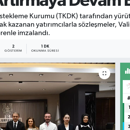
rtırmaya Devam E
estekleme Kurumu (TKDK) tarafından yürüt
 kazanan yatırımcılarla sözleşmeler, Vali
renle imzalandı.
2
1 DK
GÖSTERIM
OKUNMA SÜRESI