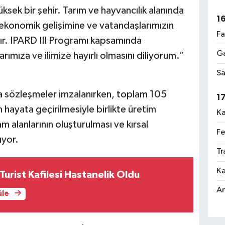
üksek bir şehir. Tarım ve hayvancılık alanında
1
in ekonomik gelişimine ve vatandaşlarımızın
Fa
r. IPARD III Programı kapsamında
Ga
rımıza ve ilimize hayırlı olmasını diliyorum.”
Sa
la sözleşmeler imzalanırken, toplam 105
1
 hayata geçirilmesiyle birlikte üretim
Ka
am alanlarının oluşturulması ve kırsal
Fe
ıyor.
Tr
Ka
Turist Kafilesi Hastanelik Oldu
An
üle