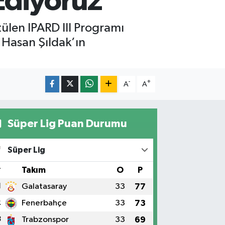
diyoruz”
ülen IPARD III Programı
 Hasan Şıldak’ın
-
+
A
A
Süper Lig Puan Durumu
Süper Lig
#
Takım
O
P
1
Galatasaray
33
77
2
Fenerbahçe
33
73
3
Trabzonspor
33
69