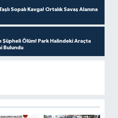
aşlı Sopalı Kavga! Ortalık Savaş Alanına
 Şüpheli Ölüm! Park Halindeki Araçta
i Bulundu