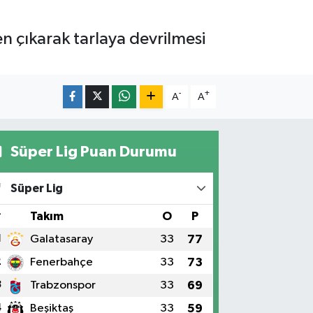
en çıkarak tarlaya devrilmesi
-
+
A
A
Süper Lig Puan Durumu
Süper Lig
#
Takım
O
P
1
Galatasaray
33
77
2
Fenerbahçe
33
73
3
Trabzonspor
33
69
4
Beşiktaş
33
59