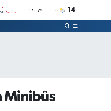
°
14
Haliliye
20
%0.02
90
%0.19
80
%0.18
9000
%0.19
0
,00
%0
N
74
%-1.82
an Minibüs