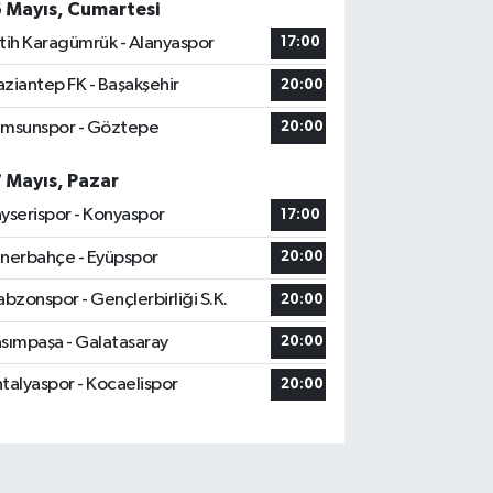
6 Mayıs, Cumartesi
tih Karagümrük - Alanyaspor
17:00
ziantep FK - Başakşehir
20:00
msunspor - Göztepe
20:00
7 Mayıs, Pazar
yserispor - Konyaspor
17:00
nerbahçe - Eyüpspor
20:00
abzonspor - Gençlerbirliği S.K.
20:00
sımpaşa - Galatasaray
20:00
talyaspor - Kocaelispor
20:00