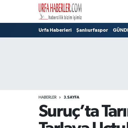
Şanlıurfa Nöbetçi Eczaneler
Urfa Haberleri
Şanlıurfaspor
GÜND
Şanlıurfa Hava Durumu
Şanlıurfa Namaz Vakitleri
Şanlıurfa Trafik Yoğunluk Haritası
Süper Lig Puan Durumu ve Fikstür
Tüm Manşetler
HABERLER
3.SAYFA
Suruç’ta Tarı
Son Dakika Haberleri
Haber Arşivi