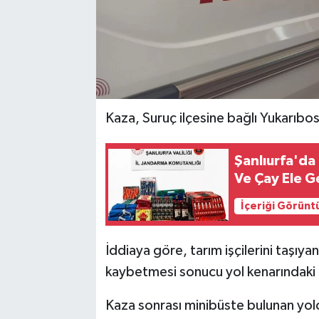
Kaza, Suruç ilçesine bağlı Yukarıbo
Şanlıurfa'da
Ve Çay Ele Ge
İçeriği Görünt
İddiaya göre, tarım işçilerini taşıy
kaybetmesi sonucu yol kenarındaki t
Kaza sonrası minibüste bulunan yolc