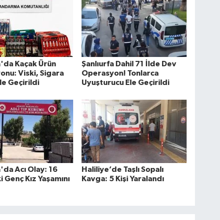
a'da Kaçak Ürün
Şanlıurfa Dahil 71 İlde Dev
nu: Viski, Sigara
Operasyon! Tonlarca
le Geçirildi
Uyuşturucu Ele Geçirildi
a'da Acı Olay: 16
Haliliye’de Taşlı Sopalı
i Genç Kız Yaşamını
Kavga: 5 Kişi Yaralandı