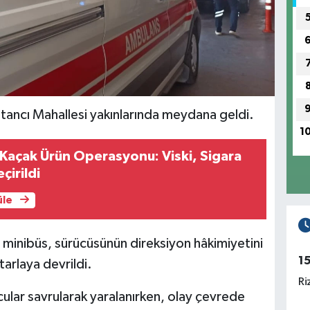
stancı Mahallesi yakınlarında meydana geldi.
1
 Kaçak Ürün Operasyonu: Viski, Sigara
çirildi
üle
an minibüs, sürücüsünün direksiyon hâkimiyetini
1
arlaya devrildi.
Ri
ular savrularak yaralanırken, olay çevrede