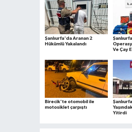
Şanlıurfa'da Aranan 2
Şanlıurf
Hükümlü Yakalandı
Operasyo
Ve Çay E
Birecik'te otomobil ile
Şanlıurf
motosiklet çarpıştı
Yaşındak
Yitirdi