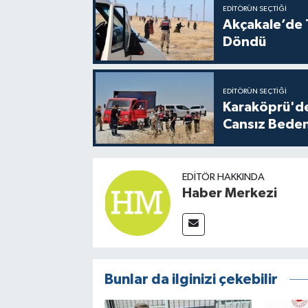
EDITÖRÜN SEÇTIĞI
Akçakale’de T
Döndü
EDITÖRÜN SEÇTIĞI
Karaköprü'de
Cansız Beden
EDITÖR HAKKINDA
Haber Merkezi
Bunlar da ilginizi çekebilir