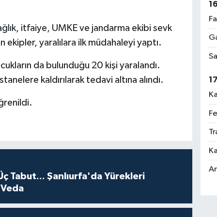
1
Fa
ğlık, itfaiye, UMKE ve jandarma ekibi sevk
Ga
n ekipler, yaralılara ilk müdahaleyi yaptı.
Sa
ocukların da bulunduğu 20 kişi yaralandı.
tanelere kaldırılarak tedavi altına alındı.
1
Ka
ğrenildi.
Fe
Tr
Ka
An
Üç Tabut... Şanlıurfa'da Yürekleri
 Veda