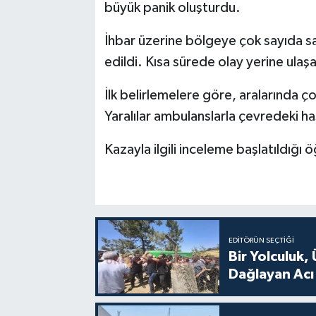
büyük panik oluşturdu.
İhbar üzerine bölgeye çok sayıda sa
edildi. Kısa sürede olay yerine ulaşa
İlk belirlemelere göre, aralarında ç
Yaralılar ambulanslarla çevredeki has
Kazayla ilgili inceleme başlatıldığı ö
EDITÖRÜN SEÇTIĞI
Bir Yolculuk, 
Dağlayan Acı