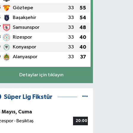
5
Göztepe
33
55
6
Başakşehir
33
54
7
Samsunspor
33
48
8
Rizespor
33
40
9
Konyaspor
33
40
0
Alanyaspor
33
37
Detaylar için tıklayın
Süper Lig Fikstür
5 Mayıs, Cuma
zespor - Beşiktaş
20:00