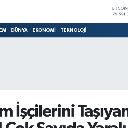
DOLAR
45,436
EURO
53,386
EM
DÜNYA
EKONOMİ
TEKNOLOJİ
STERLİN
61,603
G.ALTIN
6862,0
BİST10
14.598
BITCOI
79.591,
m İşçilerini Taşıy