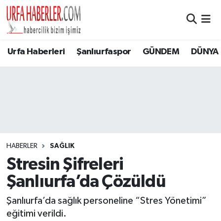
Şanlıurfa Nöbetçi Eczaneler
Urfa Haberleri
Şanlıurfaspor
GÜNDEM
DÜNYA
Şanlıurfa Hava Durumu
Şanlıurfa Namaz Vakitleri
Şanlıurfa Trafik Yoğunluk Haritası
Süper Lig Puan Durumu ve Fikstür
HABERLER
SAĞLIK
Stresin Şifreleri
Tüm Manşetler
Şanlıurfa’da Çözüldü
Son Dakika Haberleri
Şanlıurfa’da sağlık personeline “Stres Yönetimi”
eğitimi verildi.
Haber Arşivi