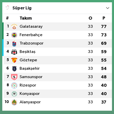
Süper Lig
#
Takım
O
P
1
Galatasaray
33
77
2
Fenerbahçe
33
73
3
Trabzonspor
33
69
4
Beşiktaş
33
59
5
Göztepe
33
55
6
Başakşehir
33
54
7
Samsunspor
33
48
8
Rizespor
33
40
9
Konyaspor
33
40
10
Alanyaspor
33
37