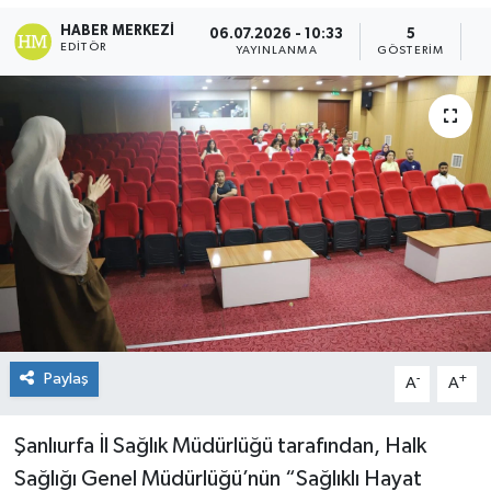
HABER MERKEZI
06.07.2026 - 10:33
5
EDITÖR
YAYINLANMA
GÖSTERIM
O
Paylaş
-
+
A
A
Şanlıurfa İl Sağlık Müdürlüğü tarafından, Halk
Sağlığı Genel Müdürlüğü’nün “Sağlıklı Hayat