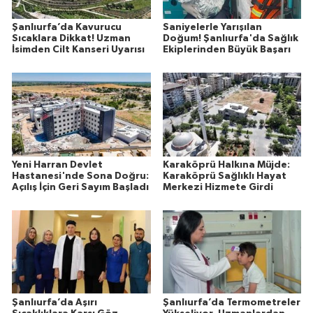
Şanlıurfa’da Kavurucu
Saniyelerle Yarışılan
Sıcaklara Dikkat! Uzman
Doğum! Şanlıurfa'da Sağlık
İsimden Cilt Kanseri Uyarısı
Ekiplerinden Büyük Başarı
Yeni Harran Devlet
Karaköprü Halkına Müjde:
Hastanesi'nde Sona Doğru:
Karaköprü Sağlıklı Hayat
Açılış İçin Geri Sayım Başladı
Merkezi Hizmete Girdi
Şanlıurfa’da Aşırı
Şanlıurfa’da Termometreler