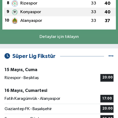
8
Rizespor
33
40
9
Konyaspor
33
40
10
Alanyaspor
33
37
Detaylar için tıklayın
Süper Lig Fikstür
15 Mayıs, Cuma
Rizespor - Beşiktaş
20:00
16 Mayıs, Cumartesi
Fatih Karagümrük - Alanyaspor
17:00
Gaziantep FK - Başakşehir
20:00