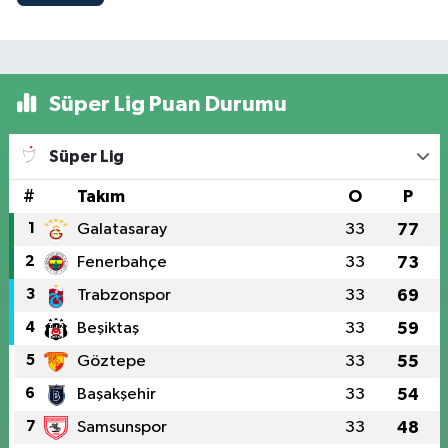
Süper Lig Puan Durumu
Süper Lig
#
Takım
O
P
1
Galatasaray
33
77
2
Fenerbahçe
33
73
3
Trabzonspor
33
69
4
Beşiktaş
33
59
5
Göztepe
33
55
6
Başakşehir
33
54
7
Samsunspor
33
48