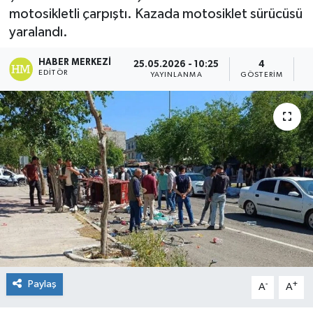
motosikletli çarpıştı. Kazada motosiklet sürücüsü
yaralandı.
HABER MERKEZI
25.05.2026 - 10:25
4
EDITÖR
YAYINLANMA
GÖSTERIM
O
Paylaş
-
+
A
A