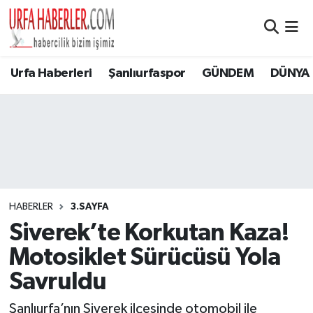
Şanlıurfa Nöbetçi Eczaneler
Urfa Haberleri
Şanlıurfaspor
GÜNDEM
DÜNYA
Şanlıurfa Hava Durumu
Şanlıurfa Namaz Vakitleri
Şanlıurfa Trafik Yoğunluk Haritası
Süper Lig Puan Durumu ve Fikstür
HABERLER
3.SAYFA
Siverek’te Korkutan Kaza!
Tüm Manşetler
Motosiklet Sürücüsü Yola
Son Dakika Haberleri
Savruldu
Haber Arşivi
Şanlıurfa’nın Siverek ilçesinde otomobil ile