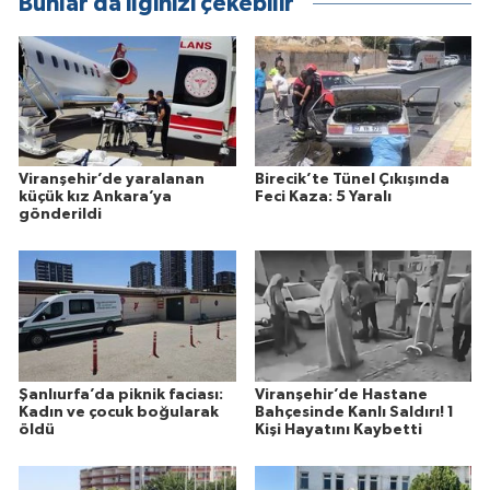
Bunlar da ilginizi çekebilir
Viranşehir’de yaralanan
Birecik’te Tünel Çıkışında
küçük kız Ankara’ya
Feci Kaza: 5 Yaralı
gönderildi
Şanlıurfa’da piknik faciası:
Viranşehir’de Hastane
Kadın ve çocuk boğularak
Bahçesinde Kanlı Saldırı! 1
öldü
Kişi Hayatını Kaybetti