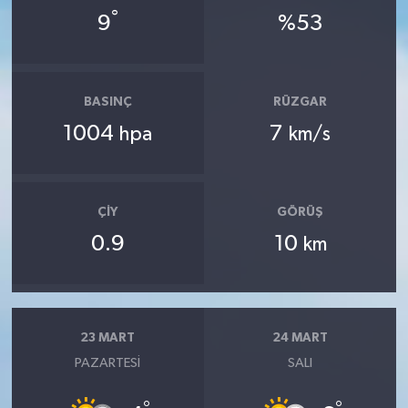
°
9
%53
BASINÇ
RÜZGAR
1004
7
hpa
km/s
ÇIY
GÖRÜŞ
0.9
10
km
23 MART
24 MART
PAZARTESI
SALI