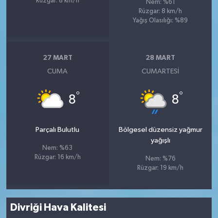
Rüzgar: 8 km/h
Nem: %61
Rüzgar: 8 km/h
Yağış Olasılığı: %89
27 MART
28 MART
CUMA
CUMARTESI
°
°
8
8
Parçalı Bulutlu
Bölgesel düzensiz yağmur
yağışlı
Nem: %63
Rüzgar: 16 km/h
Nem: %76
Rüzgar: 19 km/h
Divriği Hava Kalitesi