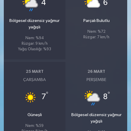
°
°
4
6
Bölgesel düzensiz yağmur
Parçalı Bulutlu
yağışlı
Nem: %72
Rüzgar: 7 km/h
Nem: %94
Rüzgar: 9 km/h
Yağış Olasılığı: %93
25 MART
26 MART
ÇARŞAMBA
PERŞEMBE
°
°
7
8
Güneşli
Bölgesel düzensiz yağmur
yağışlı
Nem: %59