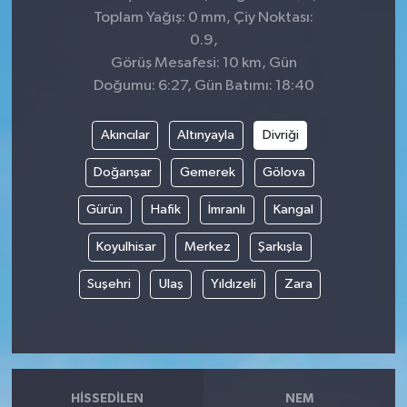
Toplam Yağış: 0 mm, Çiy Noktası:
0.9,
Görüş Mesafesi: 10 km, Gün
Doğumu: 6:27, Gün Batımı: 18:40
Akıncılar
Altınyayla
Divriği
Doğanşar
Gemerek
Gölova
Gürün
Hafik
İmranlı
Kangal
Koyulhisar
Merkez
Şarkışla
Suşehri
Ulaş
Yıldızeli
Zara
HISSEDILEN
NEM