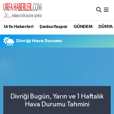
Şanlıurfa Nöbetçi Eczaneler
Urfa Haberleri
Şanlıurfaspor
GÜNDEM
DÜNYA
Şanlıurfa Hava Durumu
Divriği Hava Durumu
Şanlıurfa Namaz Vakitleri
Şanlıurfa Trafik Yoğunluk Haritası
Süper Lig Puan Durumu ve Fikstür
Tüm Manşetler
Divriği Bugün, Yarın ve 1 Haftalık
Son Dakika Haberleri
Hava Durumu Tahmini
Haber Arşivi