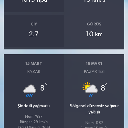
ÇIY
GÖRÜŞ
2.7
10
km
15 MART
16 MART
PAZAR
PAZARTESI
°
°
8
8
Şiddetli yağmurlu
Bölgesel düzensiz yağmur
yağışlı
Nem: %97
Rüzgar: 29 km/h
Nem: %87
Yağış Olasılığı: %89