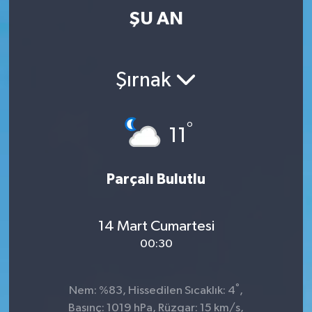
ŞU AN
Şırnak
°
11
Parçalı Bulutlu
14 Mart Cumartesi
00:30
°
Nem: %83, Hissedilen Sıcaklık: 4
,
Basınç: 1019 hPa, Rüzgar: 15 km/s,