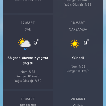
Rüzgar: 15 km/h
Yağış Olasılığı: %88
17 MART
18 MART
SALI
ÇARŞAMBA
°
°
9
9
Bölgesel düzensiz yağmur
Güneşli
yağışlı
Nem: %68
Rüzgar: 10 km/h
Nem: %75
Rüzgar: 10 km/h
Yağış Olasılığı: %82
19 MART
20 MART
PERŞEMBE
CUMA