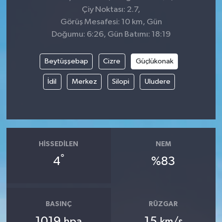
Çiy Noktası: 2.7,
Görüş Mesafesi: 10 km, Gün
Doğumu: 6:26, Gün Batımı: 18:19
Beytüşşebap
Cizre
Güçlükonak
İdil
Merkez
Silopi
Uludere
HISSEDILEN
NEM
°
4
%83
BASINÇ
RÜZGAR
1019
15
hpa
km/s