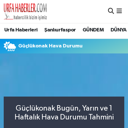
Şanlıurfa Nöbetçi Eczaneler
Urfa Haberleri
Şanlıurfaspor
GÜNDEM
DÜNYA
Şanlıurfa Hava Durumu
Güçlükonak Hava Durumu
Şanlıurfa Namaz Vakitleri
Şanlıurfa Trafik Yoğunluk Haritası
Süper Lig Puan Durumu ve Fikstür
Tüm Manşetler
Güçlükonak Bugün, Yarın ve 1
Son Dakika Haberleri
Haftalık Hava Durumu Tahmini
Haber Arşivi