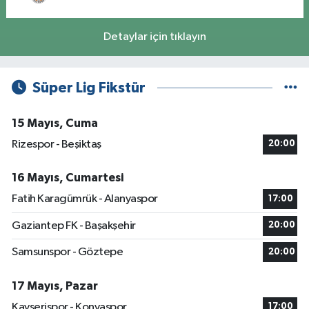
Detaylar için tıklayın
Süper Lig Fikstür
15 Mayıs, Cuma
Rizespor - Beşiktaş
20:00
16 Mayıs, Cumartesi
Fatih Karagümrük - Alanyaspor
17:00
Gaziantep FK - Başakşehir
20:00
Samsunspor - Göztepe
20:00
17 Mayıs, Pazar
Kayserispor - Konyaspor
17:00