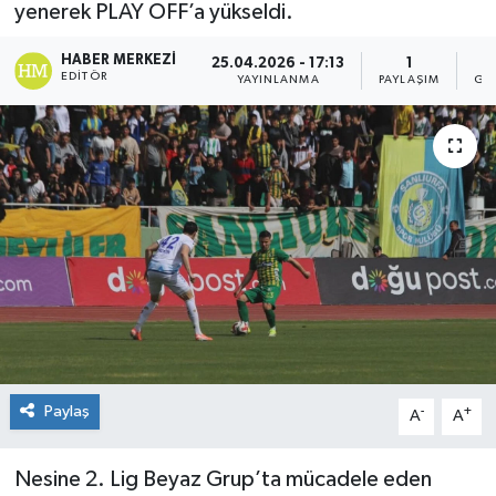
yenerek PLAY OFF’a yükseldi.
HABER MERKEZI
25.04.2026 - 17:13
1
EDITÖR
YAYINLANMA
PAYLAŞIM
GÖ
Paylaş
-
+
A
A
Nesine 2. Lig Beyaz Grup’ta mücadele eden