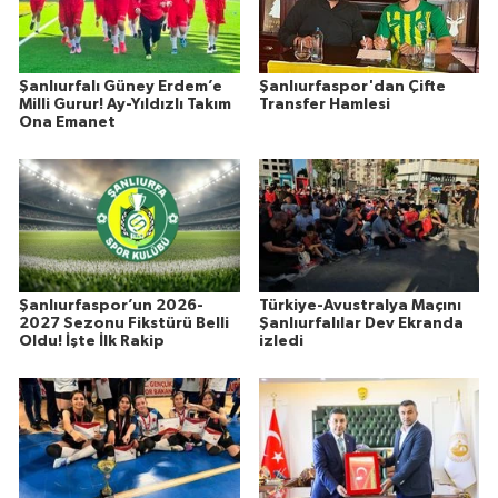
Şanlıurfalı Güney Erdem’e
Şanlıurfaspor'dan Çifte
Milli Gurur! Ay-Yıldızlı Takım
Transfer Hamlesi
Ona Emanet
Şanlıurfaspor’un 2026-
Türkiye-Avustralya Maçını
2027 Sezonu Fikstürü Belli
Şanlıurfalılar Dev Ekranda
Oldu! İşte İlk Rakip
izledi