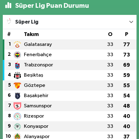
Süper Lig Puan Durumu
Süper Lig
#
Takım
O
P
1
Galatasaray
33
77
2
Fenerbahçe
33
73
3
Trabzonspor
33
69
4
Beşiktaş
33
59
5
Göztepe
33
55
6
Başakşehir
33
54
7
Samsunspor
33
48
8
Rizespor
33
40
9
Konyaspor
33
40
10
Alanyaspor
33
37