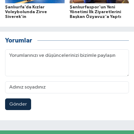
Şanlıurfa’da Kızlar
Şanlıurfaspor'un Yeni
Voleybolunda Zirve
Yönetimi İlk Ziyaretlerini
Siverek’in
Başkan Özyavuz'a Yaptı
Yorumlar
Gönder