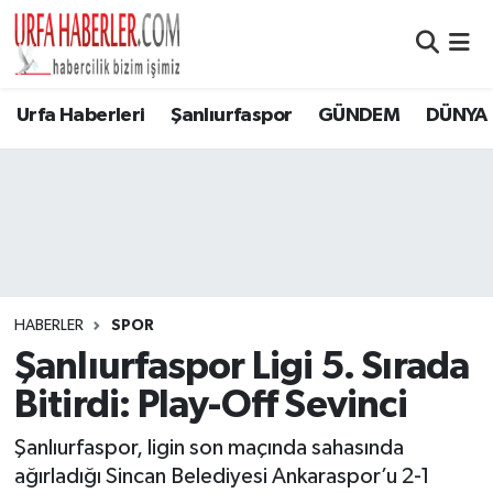
Şanlıurfa Nöbetçi Eczaneler
Urfa Haberleri
Şanlıurfaspor
GÜNDEM
DÜNYA
Şanlıurfa Hava Durumu
Şanlıurfa Namaz Vakitleri
Şanlıurfa Trafik Yoğunluk Haritası
Süper Lig Puan Durumu ve Fikstür
HABERLER
SPOR
Şanlıurfaspor Ligi 5. Sırada
Tüm Manşetler
Bitirdi: Play-Off Sevinci
Son Dakika Haberleri
Şanlıurfaspor, ligin son maçında sahasında
ağırladığı Sincan Belediyesi Ankaraspor’u 2-1
Haber Arşivi