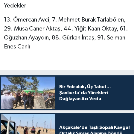
Yedekler
13. Ömercan Avci, 7. Mehmet Burak Tarlabölen,
29. Musa Caner Aktaş, 44. Yiğit Kaan Oktay, 61.
Oğuzhan Ayaydın, 88. Gürkan İntaş, 91. Selman
Enes Canlı
Bir Yolculuk, Üç Tabut...
Şanlıurfa'da Yürekleri
Dağlayan Acı Veda
Akçakale’de Taşlı Sopalı Kavga!
Ortalık Savaş Alanına Döndü