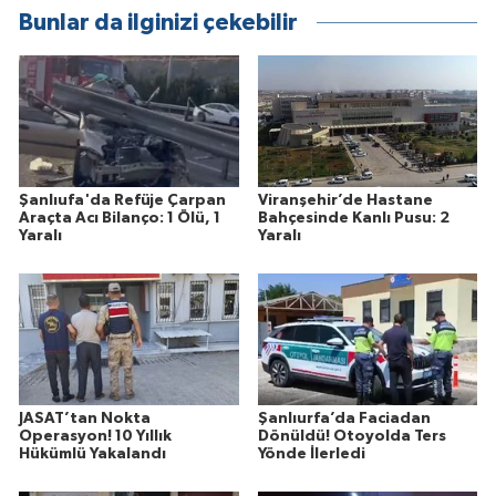
Bunlar da ilginizi çekebilir
Şanlıufa'da Refüje Çarpan
Viranşehir’de Hastane
Araçta Acı Bilanço: 1 Ölü, 1
Bahçesinde Kanlı Pusu: 2
Yaralı
Yaralı
JASAT’tan Nokta
Şanlıurfa’da Faciadan
Operasyon! 10 Yıllık
Dönüldü! Otoyolda Ters
Hükümlü Yakalandı
Yönde İlerledi