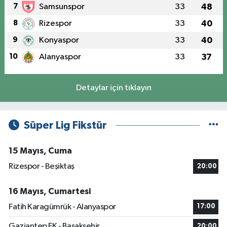
7
Samsunspor
33
48
8
Rizespor
33
40
9
Konyaspor
33
40
10
Alanyaspor
33
37
Detaylar için tıklayın
Süper Lig Fikstür
15 Mayıs, Cuma
Rizespor - Beşiktaş
20:00
16 Mayıs, Cumartesi
Fatih Karagümrük - Alanyaspor
17:00
Gaziantep FK - Başakşehir
20:00