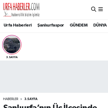
Şanlıurfa Nöbetçi Eczaneler
Urfa Haberleri
Şanlıurfaspor
GÜNDEM
DÜNYA
Şanlıurfa Hava Durumu
Şanlıurfa Namaz Vakitleri
Şanlıurfa Trafik Yoğunluk Haritası
3.SAYFA
Süper Lig Puan Durumu ve Fikstür
Tüm Manşetler
Son Dakika Haberleri
HABERLER
3.SAYFA
Haber Arşivi