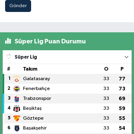
Gönder
Süper Lig Puan Durumu
Süper Lig
#
Takım
O
P
1
Galatasaray
33
77
2
Fenerbahçe
33
73
3
Trabzonspor
33
69
4
Beşiktaş
33
59
5
Göztepe
33
55
6
Başakşehir
33
54