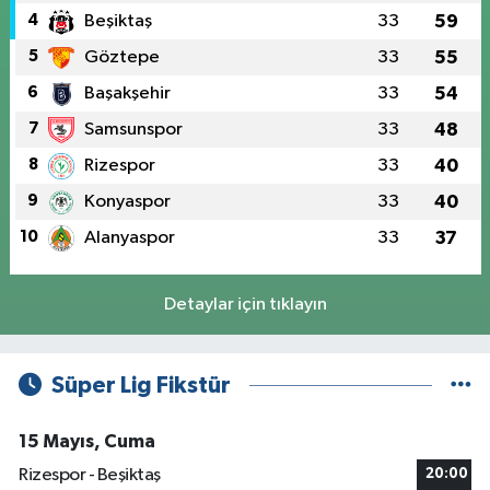
4
Beşiktaş
33
59
5
Göztepe
33
55
6
Başakşehir
33
54
7
Samsunspor
33
48
8
Rizespor
33
40
9
Konyaspor
33
40
10
Alanyaspor
33
37
Detaylar için tıklayın
Süper Lig Fikstür
15 Mayıs, Cuma
Rizespor - Beşiktaş
20:00