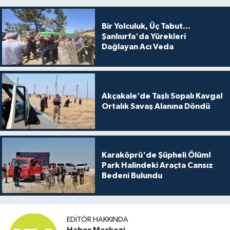
Bir Yolculuk, Üç Tabut...
Şanlıurfa'da Yürekleri
Dağlayan Acı Veda
Akçakale’de Taşlı Sopalı Kavga!
Ortalık Savaş Alanına Döndü
Karaköprü'de Şüpheli Ölüm!
Park Halindeki Araçta Cansız
Bedeni Bulundu
EDITÖR HAKKINDA