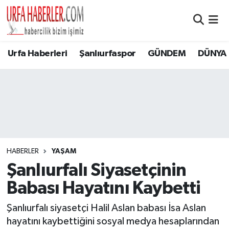
Şanlıurfa Nöbetçi Eczaneler
Urfa Haberleri
Şanlıurfaspor
GÜNDEM
DÜNYA
Şanlıurfa Hava Durumu
Şanlıurfa Namaz Vakitleri
Şanlıurfa Trafik Yoğunluk Haritası
Süper Lig Puan Durumu ve Fikstür
HABERLER
YAŞAM
Şanlıurfalı Siyasetçinin
Tüm Manşetler
Babası Hayatını Kaybetti
Son Dakika Haberleri
Şanlıurfalı siyasetçi Halil Aslan babası İsa Aslan
hayatını kaybettiğini sosyal medya hesaplarından
Haber Arşivi