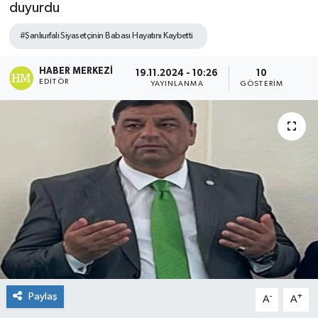
duyurdu
#Şanlıurfalı Siyasetçinin Babası Hayatını Kaybetti
HABER MERKEZI
19.11.2024 - 10:26
10
EDITÖR
YAYINLANMA
GÖSTERIM
Paylaş
-
+
A
A