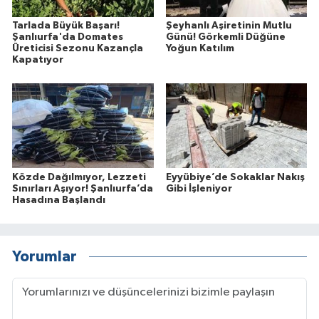
Tarlada Büyük Başarı!
Şeyhanlı Aşiretinin Mutlu
Şanlıurfa'da Domates
Günü! Görkemli Düğüne
Üreticisi Sezonu Kazançla
Yoğun Katılım
Kapatıyor
Közde Dağılmıyor, Lezzeti
Eyyübiye’de Sokaklar Nakış
Sınırları Aşıyor! Şanlıurfa’da
Gibi İşleniyor
Hasadına Başlandı
Yorumlar