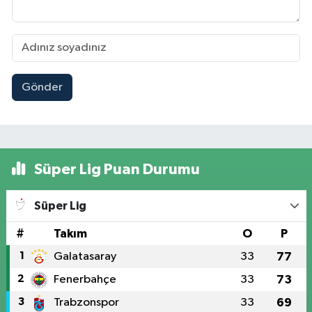
Gönder
Süper Lig Puan Durumu
Süper Lig
#
Takım
O
P
1
Galatasaray
33
77
2
Fenerbahçe
33
73
3
Trabzonspor
33
69