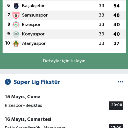
6
Başakşehir
33
54
7
Samsunspor
33
48
8
Rizespor
33
40
9
Konyaspor
33
40
10
Alanyaspor
33
37
Detaylar için tıklayın
Süper Lig Fikstür
15 Mayıs, Cuma
Rizespor - Beşiktaş
20:00
16 Mayıs, Cumartesi