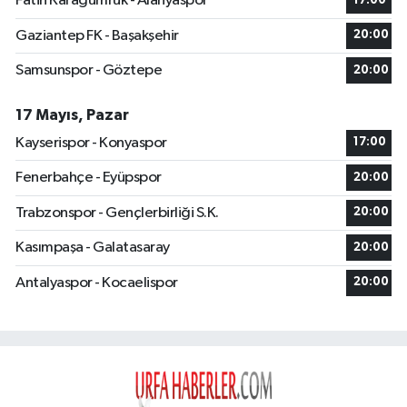
Fatih Karagümrük - Alanyaspor
17:00
Gaziantep FK - Başakşehir
20:00
Samsunspor - Göztepe
20:00
17 Mayıs, Pazar
Kayserispor - Konyaspor
17:00
Fenerbahçe - Eyüpspor
20:00
Trabzonspor - Gençlerbirliği S.K.
20:00
Kasımpaşa - Galatasaray
20:00
Antalyaspor - Kocaelispor
20:00