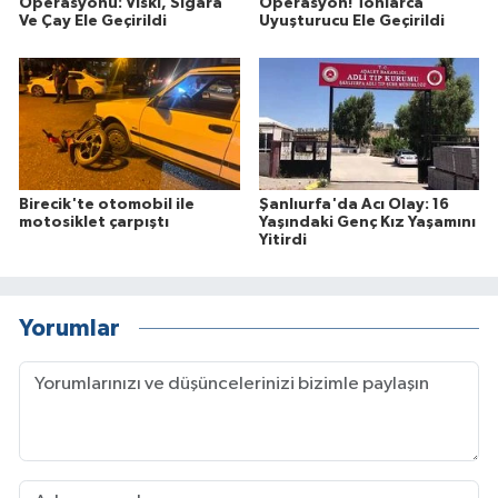
Operasyonu: Viski, Sigara
Operasyon! Tonlarca
Ve Çay Ele Geçirildi
Uyuşturucu Ele Geçirildi
Birecik'te otomobil ile
Şanlıurfa'da Acı Olay: 16
motosiklet çarpıştı
Yaşındaki Genç Kız Yaşamını
Yitirdi
Yorumlar