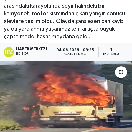
arasındaki karayolunda seyir halindeki bir
kamyonet, motor kısmından çıkan yangın sonucu
alevlere teslim oldu. Olayda şans eseri can kaybı
ya da yaralanma yaşanmazken, araçta büyük
çapta maddi hasar meydana geldi.
HABER MERKEZI
04.06.2026 - 09:25
1
EDITÖR
YAYINLANMA
PAYLAŞIM
G