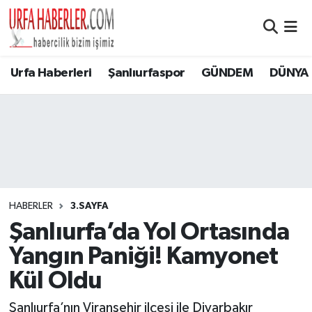
Şanlıurfa Nöbetçi Eczaneler
Urfa Haberleri
Şanlıurfaspor
GÜNDEM
DÜNYA
Şanlıurfa Hava Durumu
Şanlıurfa Namaz Vakitleri
Şanlıurfa Trafik Yoğunluk Haritası
Süper Lig Puan Durumu ve Fikstür
HABERLER
3.SAYFA
Şanlıurfa’da Yol Ortasında
Tüm Manşetler
Yangın Paniği! Kamyonet
Son Dakika Haberleri
Kül Oldu
Haber Arşivi
Şanlıurfa’nın Viranşehir ilçesi ile Diyarbakır