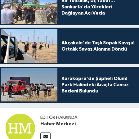
Bir Yolculuk, Üç Tabut...
Şanlıurfa'da Yürekleri
Dağlayan Acı Veda
Akçakale’de Taşlı Sopalı Kavga!
Ortalık Savaş Alanına Döndü
Karaköprü'de Şüpheli Ölüm!
Park Halindeki Araçta Cansız
Bedeni Bulundu
EDITÖR HAKKINDA
Haber Merkezi