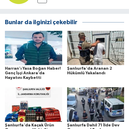
Bunlar da ilginizi çekebilir
Harran’ı Yasa Boğan Haber!
Şanlıurfa'da Aranan 2
Genç İşçi Ankara’da
Hükümlü Yakalandı
Hayatını Kaybetti
Şanlıurfa'da Kaçak Ürün
Şanlıurfa Dahil 71 İlde Dev