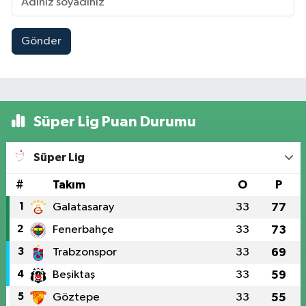
Gönder
Süper Lig Puan Durumu
Süper Lig
#
Takım
O
P
1
Galatasaray
33
77
2
Fenerbahçe
33
73
3
Trabzonspor
33
69
4
Beşiktaş
33
59
5
Göztepe
33
55