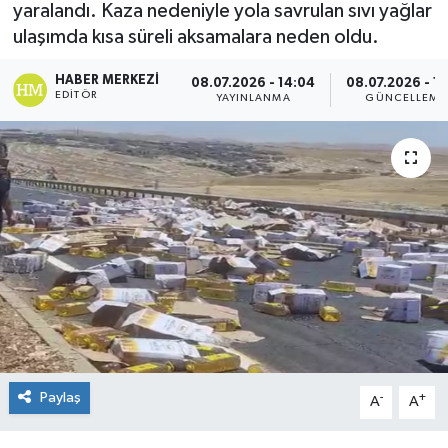
yaralandı. Kaza nedeniyle yola savrulan sıvı yağlar
ulaşımda kısa süreli aksamalara neden oldu.
HABER MERKEZI
08.07.2026 - 14:04
08.07.2026 - 17
EDITÖR
YAYINLANMA
GÜNCELLEME
Paylaş
-
+
A
A