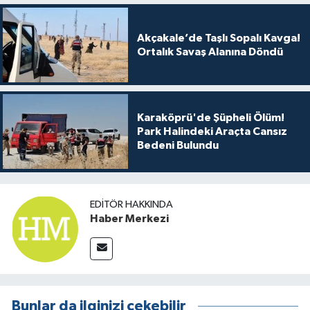
Akçakale’de Taşlı Sopalı Kavga!
Ortalık Savaş Alanına Döndü
Karaköprü'de Şüpheli Ölüm!
Park Halindeki Araçta Cansız
Bedeni Bulundu
EDITÖR HAKKINDA
Haber Merkezi
Bunlar da ilginizi çekebilir