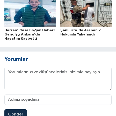
Harran’ı Yasa Boğan Haber!
Şanlıurfa'da Aranan 2
Genç İşçi Ankara’da
Hükümlü Yakalandı
Hayatını Kaybetti
Yorumlar
Gönder