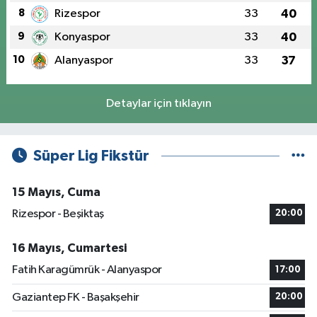
8
Rizespor
33
40
9
Konyaspor
33
40
10
Alanyaspor
33
37
Detaylar için tıklayın
Süper Lig Fikstür
15 Mayıs, Cuma
Rizespor - Beşiktaş
20:00
16 Mayıs, Cumartesi
Fatih Karagümrük - Alanyaspor
17:00
Gaziantep FK - Başakşehir
20:00