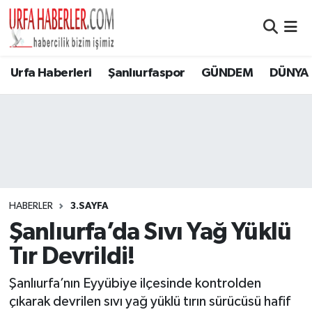
Şanlıurfa Nöbetçi Eczaneler
Urfa Haberleri
Şanlıurfaspor
GÜNDEM
DÜNYA
Şanlıurfa Hava Durumu
Şanlıurfa Namaz Vakitleri
Şanlıurfa Trafik Yoğunluk Haritası
Süper Lig Puan Durumu ve Fikstür
HABERLER
3.SAYFA
Şanlıurfa’da Sıvı Yağ Yüklü
Tüm Manşetler
Tır Devrildi!
Son Dakika Haberleri
Şanlıurfa’nın Eyyübiye ilçesinde kontrolden
çıkarak devrilen sıvı yağ yüklü tırın sürücüsü hafif
Haber Arşivi