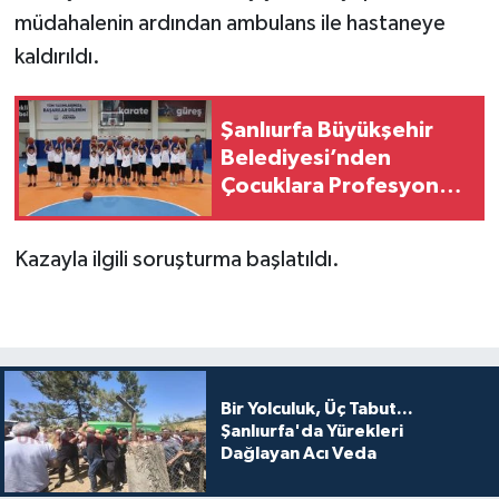
müdahalenin ardından ambulans ile hastaneye
kaldırıldı.
Şanlıurfa Büyükşehir
Belediyesi’nden
Çocuklara Profesyonel
Basketbol Eğitimi
Kazayla ilgili soruşturma başlatıldı.
Bir Yolculuk, Üç Tabut...
Şanlıurfa'da Yürekleri
Dağlayan Acı Veda