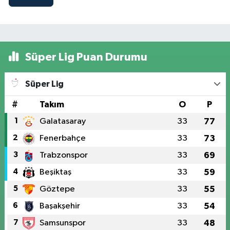
Süper Lig Puan Durumu
Süper Lig
#
Takım
O
P
1
Galatasaray
33
77
2
Fenerbahçe
33
73
3
Trabzonspor
33
69
4
Beşiktaş
33
59
5
Göztepe
33
55
6
Başakşehir
33
54
7
Samsunspor
33
48