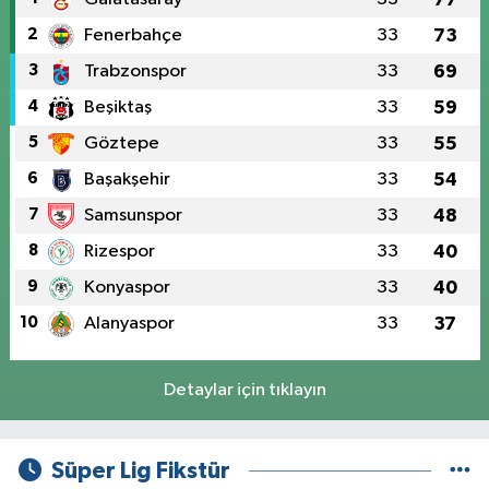
2
Fenerbahçe
33
73
3
Trabzonspor
33
69
4
Beşiktaş
33
59
5
Göztepe
33
55
6
Başakşehir
33
54
7
Samsunspor
33
48
8
Rizespor
33
40
9
Konyaspor
33
40
10
Alanyaspor
33
37
Detaylar için tıklayın
Süper Lig Fikstür