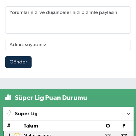
Gönder
Süper Lig Puan Durumu
Süper Lig
#
Takım
O
P
1
Galatasaray
33
77