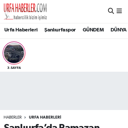
Şanlıurfa Nöbetçi Eczaneler
Urfa Haberleri
Şanlıurfaspor
GÜNDEM
DÜNYA
Şanlıurfa Hava Durumu
Şanlıurfa Namaz Vakitleri
Şanlıurfa Trafik Yoğunluk Haritası
3.SAYFA
Süper Lig Puan Durumu ve Fikstür
Tüm Manşetler
Son Dakika Haberleri
HABERLER
URFA HABERLERİ
Haber Arşivi