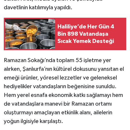
davetlinin katılımıyla yapıldı.
Haliliye’de Her Gün 4
Bin 898 Vatandaşa
Sıcak Yemek Desteği
Ramazan Sokağı’nda toplam 55 işletme yer
alırken, Şanlıurfa’nın kültürel dokusunu yansıtan el
emeği ürünler, yöresel lezzetler ve geleneksel
hediyelikler vatandaşların beğenisine sunuldu.
Hem yerel esnafa ekonomik katkı sağlamayı hem
de vatandaşlara manevi bir Ramazan ortamı
oluşturmayı amaçlayan etkinlik alanı, ailelerin
yoğun ilgisiyle karşılaştı.