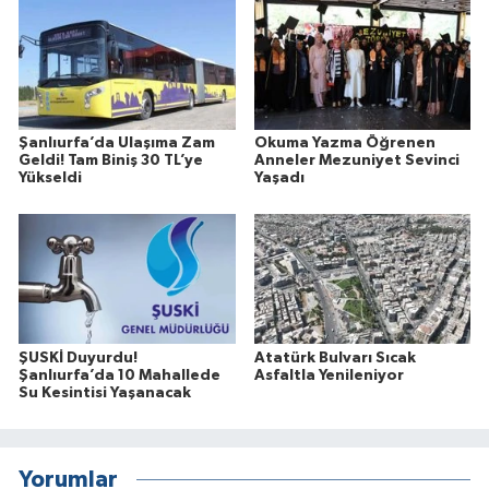
Şanlıurfa’da Ulaşıma Zam
Okuma Yazma Öğrenen
Geldi! Tam Biniş 30 TL’ye
Anneler Mezuniyet Sevinci
Yükseldi
Yaşadı
ŞUSKİ Duyurdu!
Atatürk Bulvarı Sıcak
Şanlıurfa’da 10 Mahallede
Asfaltla Yenileniyor
Su Kesintisi Yaşanacak
Yorumlar