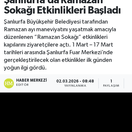
Şanlıurfa’da Ramazan
Sokağı Etkinlikleri Başladı
Şanlıurfa Büyükşehir Belediyesi tarafından
Ramazan ayı maneviyatını yaşatmak amacıyla
düzenlenen “Ramazan Sokağı” etkinlikleri
kapılarını ziyaretçilere açtı. 1 Mart – 17 Mart
tarihleri arasında Şanlıurfa Fuar Merkezi’nde
gerçekleştirilecek olan etkinlikler ilk günden
yoğun ilgi gördü.
HABER MERKEZI
02.03.2026 - 08:48
1
EDITÖR
YAYINLANMA
PAYLAŞIM
G