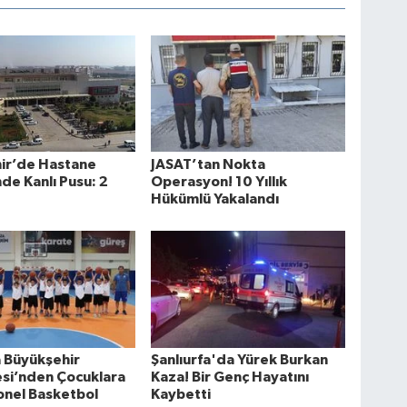
hir’de Hastane
JASAT’tan Nokta
de Kanlı Pusu: 2
Operasyon! 10 Yıllık
Hükümlü Yakalandı
a Büyükşehir
Şanlıurfa'da Yürek Burkan
si’nden Çocuklara
Kaza! Bir Genç Hayatını
onel Basketbol
Kaybetti