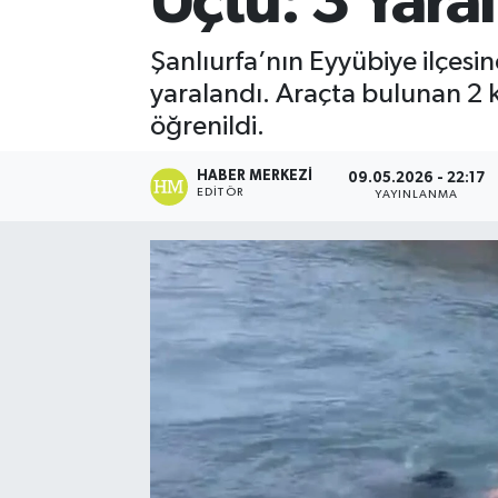
Uçtu: 3 Yaral
Şanlıurfa’nın Eyyübiye ilçesi
yaralandı. Araçta bulunan 2 
öğrenildi.
HABER MERKEZI
09.05.2026 - 22:17
EDITÖR
YAYINLANMA