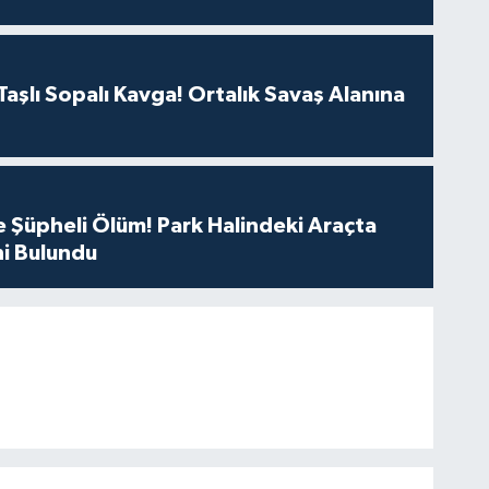
aşlı Sopalı Kavga! Ortalık Savaş Alanına
 Şüpheli Ölüm! Park Halindeki Araçta
i Bulundu