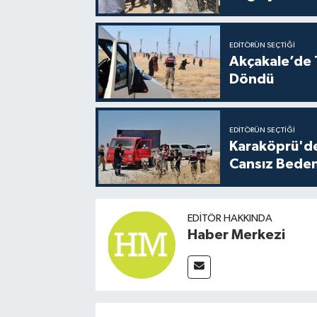
EDITÖRÜN SEÇTIĞI
Akçakale’de T
Döndü
EDITÖRÜN SEÇTIĞI
Karaköprü'de
Cansız Beden
EDITÖR HAKKINDA
Haber Merkezi