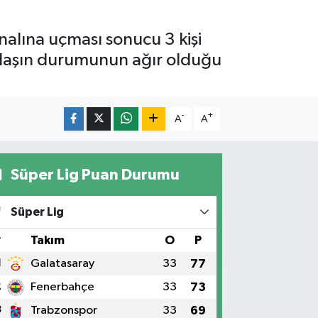
nalına uçması sonucu 3 kişi
andaşın durumunun ağır olduğu
-
+
A
A
Süper Lig Puan Durumu
Süper Lig
#
Takım
O
P
1
Galatasaray
33
77
2
Fenerbahçe
33
73
3
Trabzonspor
33
69