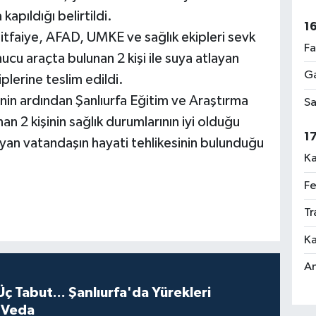
kapıldığı belirtildi.
1
 itfaiye, AFAD, UMKE ve sağlık ekipleri sevk
Fa
ucu araçta bulunan 2 kişi ile suya atlayan
Ga
plerine teslim edildi.
lenin ardından Şanlıurfa Eğitim ve Araştırma
Sa
an 2 kişinin sağlık durumlarının iyi olduğu
1
ayan vatandaşın hayati tehlikesinin bulunduğu
Ka
Fe
Tr
Ka
An
Üç Tabut... Şanlıurfa'da Yürekleri
 Veda