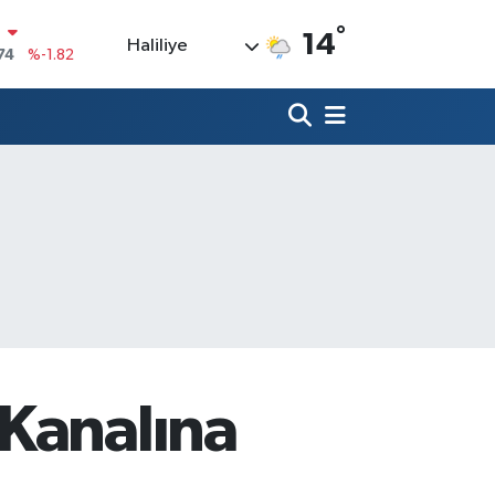
°
14
Haliliye
20
%0.02
90
%0.19
80
%0.18
9000
%0.19
0
,00
%0
N
74
%-1.82
 Kanalına