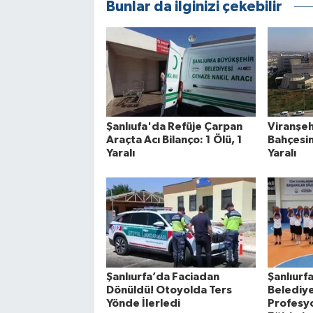
Bunlar da ilginizi çekebilir
Şanlıufa'da Refüje Çarpan
Viranşe
Araçta Acı Bilanço: 1 Ölü, 1
Bahçesin
Yaralı
Yaralı
Şanlıurfa’da Faciadan
Şanlıurf
Dönüldü! Otoyolda Ters
Belediye
Yönde İlerledi
Profesy