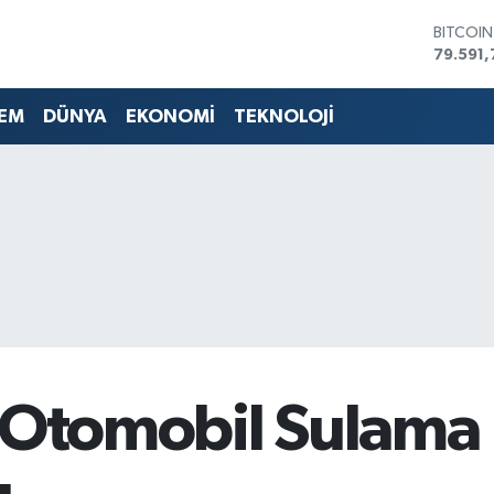
DOLAR
45,436
EURO
53,386
EM
DÜNYA
EKONOMİ
TEKNOLOJİ
STERLİN
61,603
G.ALTIN
6862,0
BİST10
14.598
BITCOI
79.591,
a Otomobil Sulama