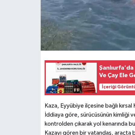
Şanlıurfa'da
Ve Çay Ele Ge
İçeriği Görünt
Kaza, Eyyübiye ilçesine bağlı kırsa
İddiaya göre, sürücüsünün kimliği 
kontrolden çıkarak yol kenarında bu
Kazayı gören bir vatandaş, araçta b