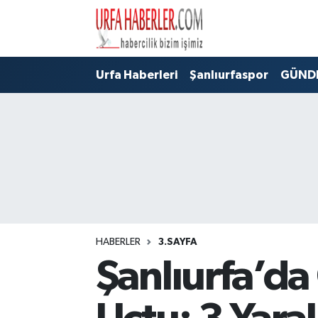
Şanlıurfa Nöbetçi Eczaneler
Urfa Haberleri
Şanlıurfaspor
GÜND
Şanlıurfa Hava Durumu
Şanlıurfa Namaz Vakitleri
Şanlıurfa Trafik Yoğunluk Haritası
Süper Lig Puan Durumu ve Fikstür
Tüm Manşetler
HABERLER
3.SAYFA
Şanlıurfa’d
Son Dakika Haberleri
Haber Arşivi