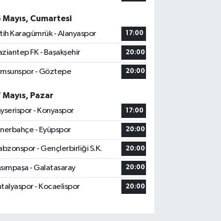
6 Mayıs, Cumartesi
tih Karagümrük - Alanyaspor
17:00
ziantep FK - Başakşehir
20:00
msunspor - Göztepe
20:00
7 Mayıs, Pazar
yserispor - Konyaspor
17:00
nerbahçe - Eyüpspor
20:00
abzonspor - Gençlerbirliği S.K.
20:00
sımpaşa - Galatasaray
20:00
talyaspor - Kocaelispor
20:00