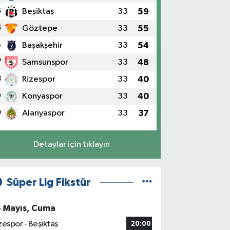
4
Beşiktaş
33
59
5
Göztepe
33
55
6
Başakşehir
33
54
7
Samsunspor
33
48
8
Rizespor
33
40
9
Konyaspor
33
40
0
Alanyaspor
33
37
Detaylar için tıklayın
Süper Lig Fikstür
5 Mayıs, Cuma
zespor - Beşiktaş
20:00