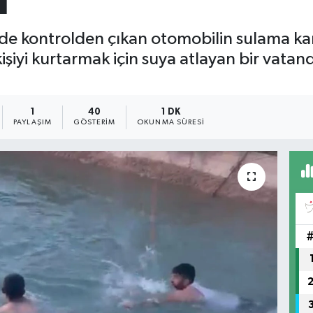
ı
nde kontrolden çıkan otomobilin sulama ka
kişiyi kurtarmak için suya atlayan bir vat
1
40
1 DK
PAYLAŞIM
GÖSTERIM
OKUNMA SÜRESI