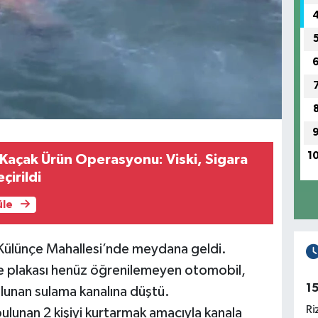
1
 Kaçak Ürün Operasyonu: Viski, Sigara
çirildi
üle
l Külünçe Mahallesi’nde meydana geldi.
ve plakası henüz öğrenilemeyen otomobil,
1
lunan sulama kanalına düştü.
Ri
ulunan 2 kişiyi kurtarmak amacıyla kanala