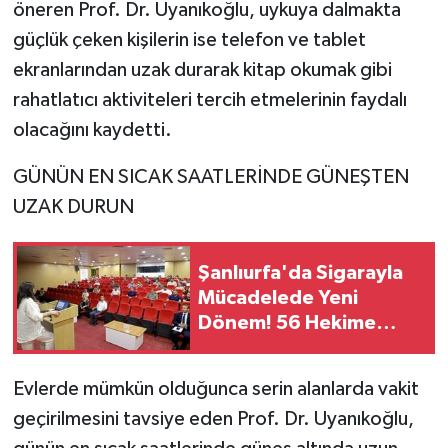
öneren Prof. Dr. Uyanıkoğlu, uykuya dalmakta
güçlük çeken kişilerin ise telefon ve tablet
ekranlarından uzak durarak kitap okumak gibi
rahatlatıcı aktiviteleri tercih etmelerinin faydalı
olacağını kaydetti.
GÜNÜN EN SICAK SAATLERİNDE GÜNEŞTEN
UZAK DURUN
Şanlıurfa'da Sigarayla
Mücadelede Yeni
Dönem! 56 Hekime
Özel Eğitim
Evlerde mümkün olduğunca serin alanlarda vakit
geçirilmesini tavsiye eden Prof. Dr. Uyanıkoğlu,