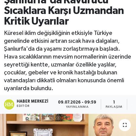
Şanlıurfa'da Kavurucu
Sıcaklara Karşı Uzmandan
Kritik Uyarılar
Küresel iklim değişikliğinin etkisiyle Türkiye
genelinde etkisini artıran sıcak hava dalgaları,
Şanlıurfa'da da yaşamı zorlaştırmaya başladı.
Hava sıcaklıklarının mevsim normallerinin üzerinde
seyrettiği kentte, uzmanlar özellikle yaşlılar,
çocuklar, gebeler ve kronik hastalığı bulunan
vatandaşları dikkatli olmaları konusunda önemli
uyarılarda bulundu.
HABER MERKEZI
09.07.2026 - 09:59
1
EDITÖR
YAYINLANMA
PAYLAŞIM
G