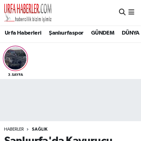
Şanlıurfa Nöbetçi Eczaneler
Urfa Haberleri
Şanlıurfaspor
GÜNDEM
DÜNYA
Şanlıurfa Hava Durumu
Şanlıurfa Namaz Vakitleri
Şanlıurfa Trafik Yoğunluk Haritası
3.SAYFA
Süper Lig Puan Durumu ve Fikstür
Tüm Manşetler
Son Dakika Haberleri
HABERLER
SAĞLIK
Haber Arşivi