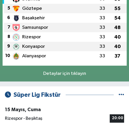
5
Göztepe
33
55
6
Başakşehir
33
54
7
Samsunspor
33
48
8
Rizespor
33
40
9
Konyaspor
33
40
10
Alanyaspor
33
37
Detaylar için tıklayın
Süper Lig Fikstür
15 Mayıs, Cuma
Rizespor - Beşiktaş
20:00