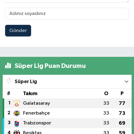
Gönder
Süper Lig Puan Durumu
Süper Lig
#
Takım
O
P
1
Galatasaray
33
77
2
Fenerbahçe
33
73
3
Trabzonspor
33
69
4
Beşiktaş
33
59