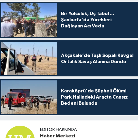
Bir Yolculuk, Üç Tabut...
Şanlıurfa'da Yürekleri
Dağlayan Acı Veda
Akçakale’de Taşlı Sopalı Kavga!
Ortalık Savaş Alanına Döndü
Karaköprü'de Şüpheli Ölüm!
Park Halindeki Araçta Cansız
Bedeni Bulundu
EDITÖR HAKKINDA
Haber Merkezi