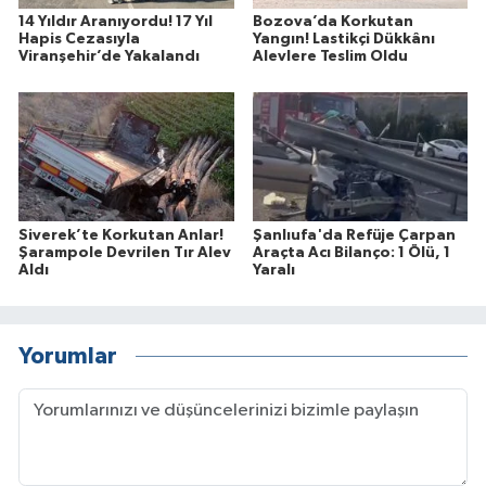
14 Yıldır Aranıyordu! 17 Yıl
Bozova’da Korkutan
Hapis Cezasıyla
Yangın! Lastikçi Dükkânı
Viranşehir’de Yakalandı
Alevlere Teslim Oldu
Siverek’te Korkutan Anlar!
Şanlıufa'da Refüje Çarpan
Şarampole Devrilen Tır Alev
Araçta Acı Bilanço: 1 Ölü, 1
Aldı
Yaralı
Yorumlar