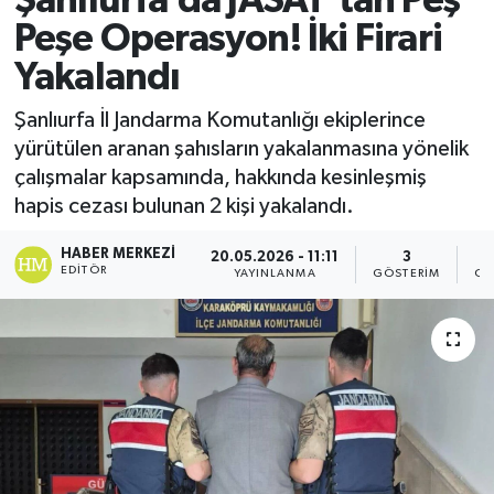
Şanlıurfa’da JASAT’tan Peş
Peşe Operasyon! İki Firari
Yakalandı
Şanlıurfa İl Jandarma Komutanlığı ekiplerince
yürütülen aranan şahısların yakalanmasına yönelik
çalışmalar kapsamında, hakkında kesinleşmiş
hapis cezası bulunan 2 kişi yakalandı.
HABER MERKEZI
20.05.2026 - 11:11
3
EDITÖR
YAYINLANMA
GÖSTERIM
OK