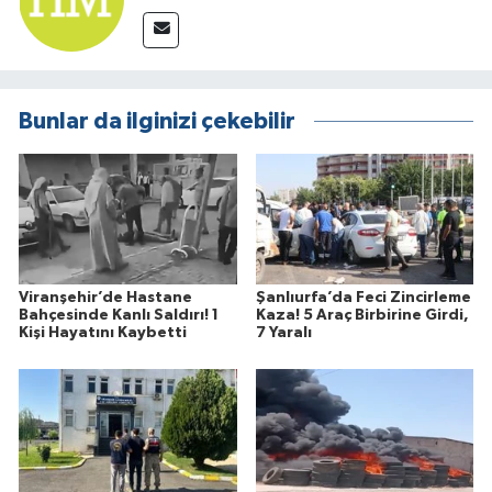
Bunlar da ilginizi çekebilir
Viranşehir’de Hastane
Şanlıurfa’da Feci Zincirleme
Bahçesinde Kanlı Saldırı! 1
Kaza! 5 Araç Birbirine Girdi,
Kişi Hayatını Kaybetti
7 Yaralı