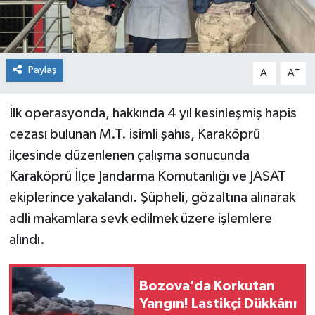
Paylaş
-
+
A
A
İlk operasyonda, hakkında 4 yıl kesinleşmiş hapis
cezası bulunan M.T. isimli şahıs, Karaköprü
ilçesinde düzenlenen çalışma sonucunda
Karaköprü İlçe Jandarma Komutanlığı ve JASAT
ekiplerince yakalandı. Şüpheli, gözaltına alınarak
adli makamlara sevk edilmek üzere işlemlere
alındı.
Bozova’da Korkutan
Yangın! Lastikçi Dükkânı