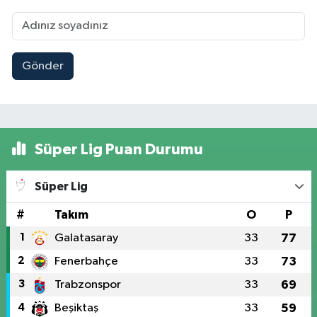
Gönder
Süper Lig Puan Durumu
Süper Lig
#
Takım
O
P
1
Galatasaray
33
77
2
Fenerbahçe
33
73
3
Trabzonspor
33
69
4
Beşiktaş
33
59