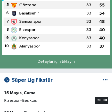
5
Göztepe
33
55
6
Başakşehir
33
54
7
Samsunspor
33
48
8
Rizespor
33
40
9
Konyaspor
33
40
10
Alanyaspor
33
37
Detaylar için tıklayın
Süper Lig Fikstür
15 Mayıs, Cuma
Rizespor - Beşiktaş
20:00