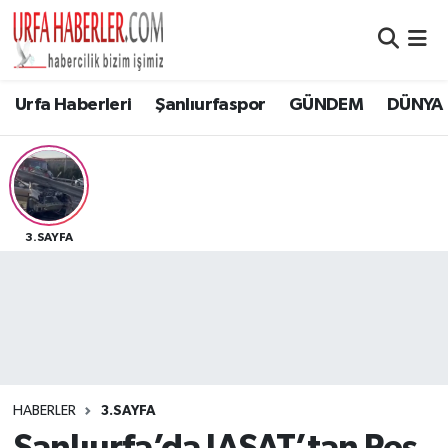
Şanlıurfa Nöbetçi Eczaneler
Urfa Haberleri
Şanlıurfaspor
GÜNDEM
DÜNYA
Şanlıurfa Hava Durumu
Şanlıurfa Namaz Vakitleri
Şanlıurfa Trafik Yoğunluk Haritası
3.SAYFA
Süper Lig Puan Durumu ve Fikstür
Tüm Manşetler
Son Dakika Haberleri
HABERLER
3.SAYFA
Haber Arşivi