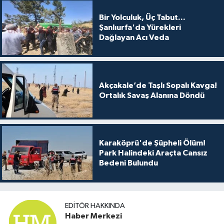
Bir Yolculuk, Üç Tabut...
Şanlıurfa'da Yürekleri
Dağlayan Acı Veda
Akçakale’de Taşlı Sopalı Kavga!
Ortalık Savaş Alanına Döndü
Karaköprü'de Şüpheli Ölüm!
Park Halindeki Araçta Cansız
Bedeni Bulundu
EDITÖR HAKKINDA
Haber Merkezi