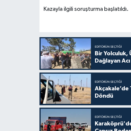
Kazayla ilgili soruşturma başlatıldı.
EDITÖRÜN SEÇTIĞI
Bir Yolculuk, 
Dağlayan Acı
EDITÖRÜN SEÇTIĞI
Akçakale’de T
Döndü
EDITÖRÜN SEÇTIĞI
Karaköprü'de