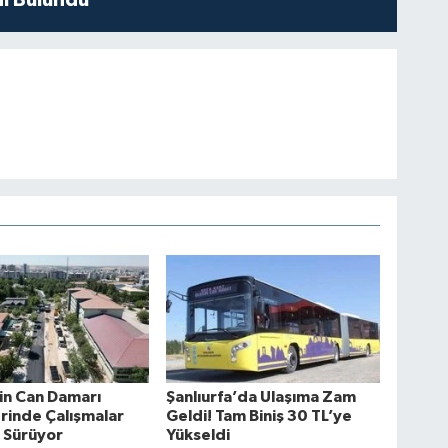
i Bulundu
in Can Damarı
Şanlıurfa’da Ulaşıma Zam
rinde Çalışmalar
Geldi! Tam Biniş 30 TL’ye
z Sürüyor
Yükseldi