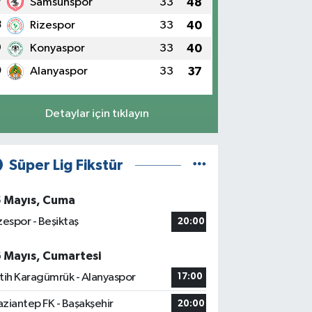
7
Samsunspor
33
48
8
Rizespor
33
40
9
Konyaspor
33
40
0
Alanyaspor
33
37
Detaylar için tıklayın
Süper Lig Fikstür
5 Mayıs, Cuma
zespor - Beşiktaş
20:00
6 Mayıs, Cumartesi
tih Karagümrük - Alanyaspor
17:00
ziantep FK - Başakşehir
20:00