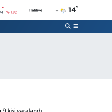
°
14
Haliliye
20
%0.02
90
%0.19
80
%0.18
9000
%0.19
0
,00
%0
N
74
%-1.82
9 kişi yaralandı.