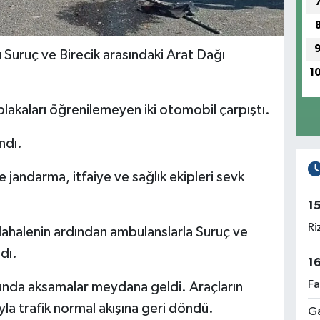
 Suruç ve Birecik arasındaki Arat Dağı
1
plakaları öğrenilemeyen iki otomobil çarpıştı.
ndı.
e jandarma, itfaiye ve sağlık ekipleri sevk
1
Ri
üdahalenin ardından ambulanslarla Suruç ve
dı.
1
Fa
lunda aksamalar meydana geldi. Araçların
yla trafik normal akışına geri döndü.
Ga