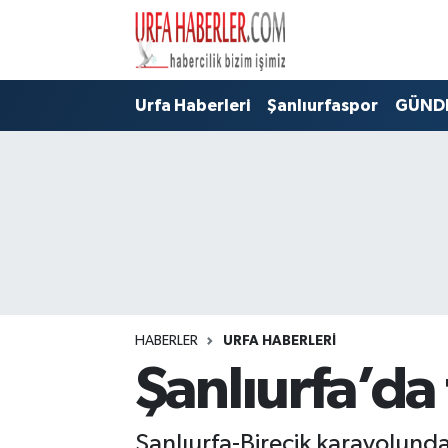
Şanlıurfa Nöbetçi Eczaneler
Urfa Haberleri
Şanlıurfaspor
GÜND
Şanlıurfa Hava Durumu
Şanlıurfa Namaz Vakitleri
Şanlıurfa Trafik Yoğunluk Haritası
Süper Lig Puan Durumu ve Fikstür
Tüm Manşetler
HABERLER
URFA HABERLERİ
Şanlıurfa’da 
Son Dakika Haberleri
Haber Arşivi
Şanlıurfa-Birecik karayolunda