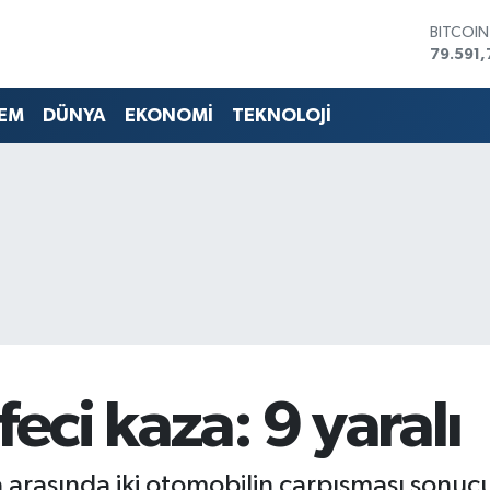
DOLAR
45,436
EURO
53,386
EM
DÜNYA
EKONOMİ
TEKNOLOJİ
STERLİN
61,603
G.ALTIN
6862,0
BİST10
14.598
BITCOI
79.591,
feci kaza: 9 yaralı
 arasında iki otomobilin çarpışması sonucu 