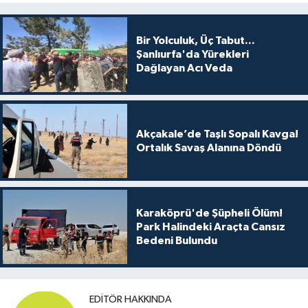
Bir Yolculuk, Üç Tabut...
Şanlıurfa'da Yürekleri
Dağlayan Acı Veda
Akçakale’de Taşlı Sopalı Kavga!
Ortalık Savaş Alanına Döndü
Karaköprü'de Şüpheli Ölüm!
Park Halindeki Araçta Cansız
Bedeni Bulundu
EDITÖR HAKKINDA