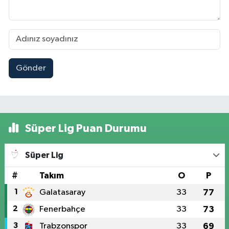
Gönder
Süper Lig Puan Durumu
Süper Lig
#
Takım
O
P
1
Galatasaray
33
77
2
Fenerbahçe
33
73
3
Trabzonspor
33
69