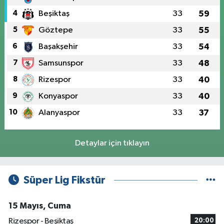
4
Beşiktaş
33
59
5
Göztepe
33
55
6
Başakşehir
33
54
7
Samsunspor
33
48
8
Rizespor
33
40
9
Konyaspor
33
40
10
Alanyaspor
33
37
Detaylar için tıklayın
Süper Lig Fikstür
15 Mayıs, Cuma
Rizespor - Beşiktaş
20:00