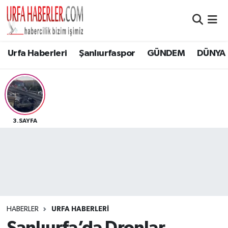
Şanlıurfa Nöbetçi Eczaneler
Urfa Haberleri
Şanlıurfaspor
GÜNDEM
DÜNYA
Şanlıurfa Hava Durumu
Şanlıurfa Namaz Vakitleri
Şanlıurfa Trafik Yoğunluk Haritası
3.SAYFA
Süper Lig Puan Durumu ve Fikstür
Tüm Manşetler
Son Dakika Haberleri
HABERLER
URFA HABERLERİ
Haber Arşivi