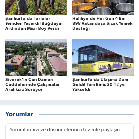
Şanlıurfa’da Tarlalar
Haliliye’de Her Gün 4 Bin
Yeniden Yeşerdi! Buğdayın
898 Vatandaşa Sıcak Yemek
Ardından Mısır Boy Verdi
Desteği
Siverek'in Can Damarı
Şanlıurfa’da Ulaşıma Zam
Caddelerinde Çalışmalar
Geldi! Tam Biniş 30 TL’ye
Aralıksız Sürüyor
Yükseldi
Yorumlar