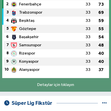
2
Fenerbahçe
33
73
3
Trabzonspor
33
69
4
Beşiktaş
33
59
5
Göztepe
33
55
6
Başakşehir
33
54
7
Samsunspor
33
48
8
Rizespor
33
40
9
Konyaspor
33
40
10
Alanyaspor
33
37
Detaylar için tıklayın
Süper Lig Fikstür