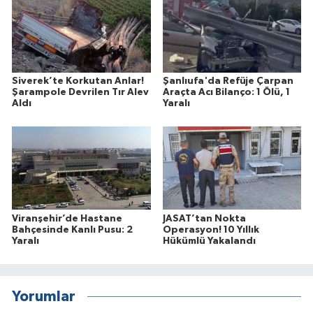
Siverek’te Korkutan Anlar!
Şanlıufa'da Refüje Çarpan
Şarampole Devrilen Tır Alev
Araçta Acı Bilanço: 1 Ölü, 1
Aldı
Yaralı
Viranşehir’de Hastane
JASAT’tan Nokta
Bahçesinde Kanlı Pusu: 2
Operasyon! 10 Yıllık
Yaralı
Hükümlü Yakalandı
Yorumlar