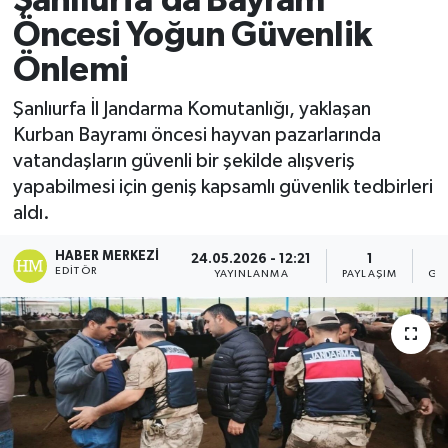
Şanlıurfa’da Bayram
Öncesi Yoğun Güvenlik
Önlemi
Şanlıurfa İl Jandarma Komutanlığı, yaklaşan
Kurban Bayramı öncesi hayvan pazarlarında
vatandaşların güvenli bir şekilde alışveriş
yapabilmesi için geniş kapsamlı güvenlik tedbirleri
aldı.
HABER MERKEZI
24.05.2026 - 12:21
1
EDITÖR
YAYINLANMA
PAYLAŞIM
GÖ