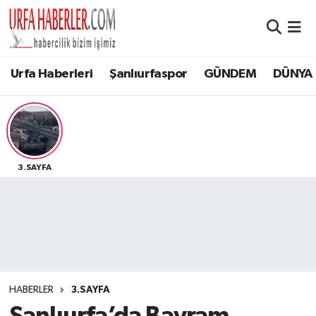
Şanlıurfa Nöbetçi Eczaneler
Urfa Haberleri
Şanlıurfaspor
GÜNDEM
DÜNYA
Şanlıurfa Hava Durumu
Şanlıurfa Namaz Vakitleri
Şanlıurfa Trafik Yoğunluk Haritası
3.SAYFA
Süper Lig Puan Durumu ve Fikstür
Tüm Manşetler
Son Dakika Haberleri
HABERLER
3.SAYFA
Haber Arşivi