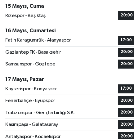
15 Mayıs, Cuma
Rizespor - Beşiktaş
20:00
16 Mayıs, Cumartesi
Fatih Karagümrük - Alanyaspor
17:00
Gaziantep FK - Başakşehir
20:00
Samsunspor - Göztepe
20:00
17 Mayıs, Pazar
Kayserispor - Konyaspor
17:00
Fenerbahçe - Eyüpspor
20:00
Trabzonspor - Gençlerbirliği S.K.
20:00
Kasımpaşa - Galatasaray
20:00
Antalyaspor - Kocaelispor
20:00