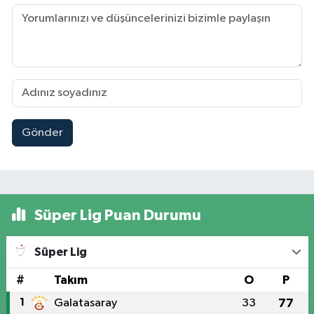
Gönder
Süper Lig Puan Durumu
Süper Lig
#
Takım
O
P
1
Galatasaray
33
77