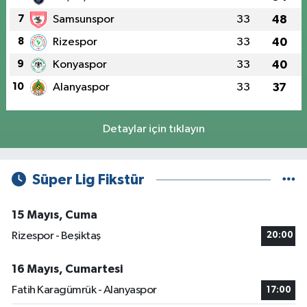
7
Samsunspor
33
48
8
Rizespor
33
40
9
Konyaspor
33
40
10
Alanyaspor
33
37
Detaylar için tıklayın
Süper Lig Fikstür
15 Mayıs, Cuma
Rizespor - Beşiktaş
20:00
16 Mayıs, Cumartesi
Fatih Karagümrük - Alanyaspor
17:00