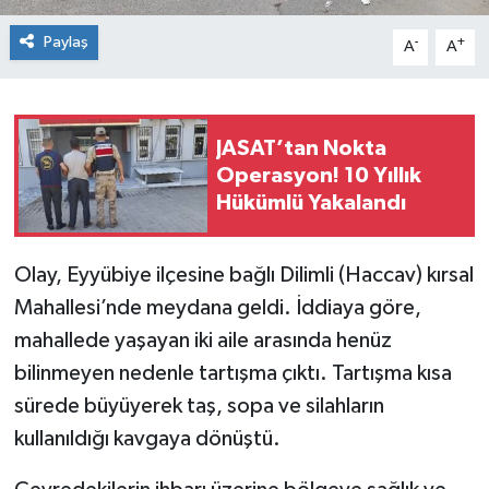
Paylaş
-
+
A
A
JASAT’tan Nokta
Operasyon! 10 Yıllık
Hükümlü Yakalandı
Olay, Eyyübiye ilçesine bağlı Dilimli (Haccav) kırsal
Mahallesi’nde meydana geldi. İddiaya göre,
mahallede yaşayan iki aile arasında henüz
bilinmeyen nedenle tartışma çıktı. Tartışma kısa
sürede büyüyerek taş, sopa ve silahların
kullanıldığı kavgaya dönüştü.