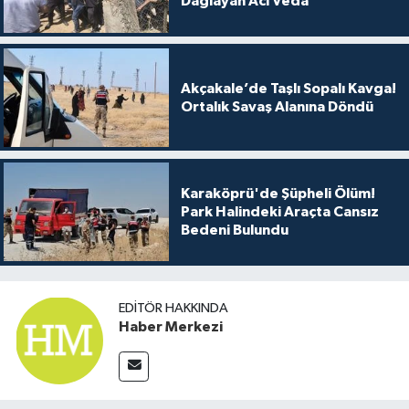
Dağlayan Acı Veda
Akçakale’de Taşlı Sopalı Kavga!
Ortalık Savaş Alanına Döndü
Karaköprü'de Şüpheli Ölüm!
Park Halindeki Araçta Cansız
Bedeni Bulundu
EDITÖR HAKKINDA
Haber Merkezi