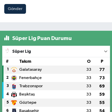
Gönder
Süper Lig Puan Durumu
Süper Lig
#
Takım
O
P
1
Galatasaray
33
77
2
Fenerbahçe
33
73
3
Trabzonspor
33
69
4
Beşiktaş
33
59
5
Göztepe
33
55
6
Başakşehir
33
54