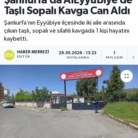
Şanlıurfa’da AiEyyübiye’de
Taşlı Sopalı Kavga Can Aldı
Şanlıurfa’nın Eyyübiye ilçesinde iki aile arasında
çıkan taşlı, sopalı ve silahlı kavgada 1 kişi hayatını
kaybetti.
HABER MERKEZI
29.05.2026 - 13:23
1
EDITÖR
YAYINLANMA
PAYLAŞIM
GÖ