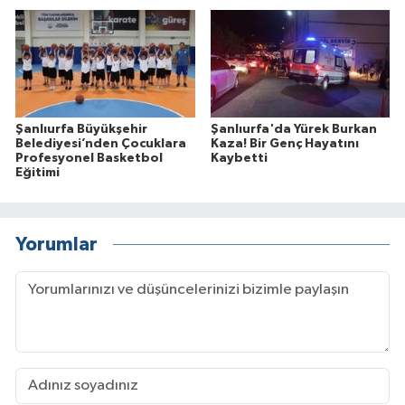
Şanlıurfa Büyükşehir
Şanlıurfa'da Yürek Burkan
Belediyesi’nden Çocuklara
Kaza! Bir Genç Hayatını
Profesyonel Basketbol
Kaybetti
Eğitimi
Yorumlar