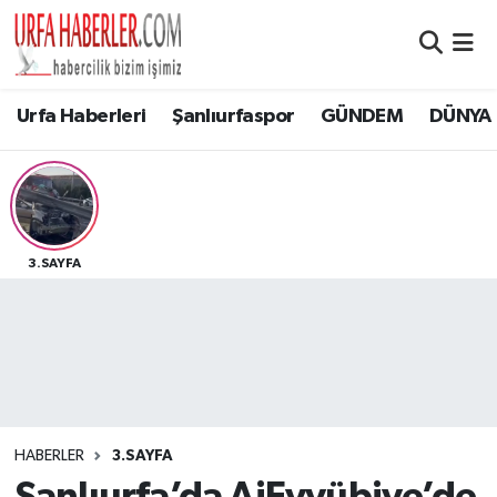
Şanlıurfa Nöbetçi Eczaneler
Urfa Haberleri
Şanlıurfaspor
GÜNDEM
DÜNYA
Şanlıurfa Hava Durumu
Şanlıurfa Namaz Vakitleri
Şanlıurfa Trafik Yoğunluk Haritası
3.SAYFA
Süper Lig Puan Durumu ve Fikstür
Tüm Manşetler
Son Dakika Haberleri
HABERLER
3.SAYFA
Haber Arşivi