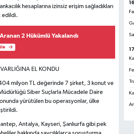
1
ankacılık hesaplarına izinsiz erişim sağladıkları
Fa
 edildi.
Ga
Sa
 Aranan 2 Hükümlü Yakalandı
üle
1
Ka
 VARLIĞINA EL KONDU
Fe
Tr
04 milyon TL değerinde 7 şirket, 3 konut ve
l Müdürlüğü Siber Suçlarla Mücadele Daire
Ka
onunda yürütülen bu operasyonlar, ülke
An
tirildi.
antep, Antalya, Kayseri, Şanlıurfa gibi pek
heliler hakkında savcılıklarca soruşturma