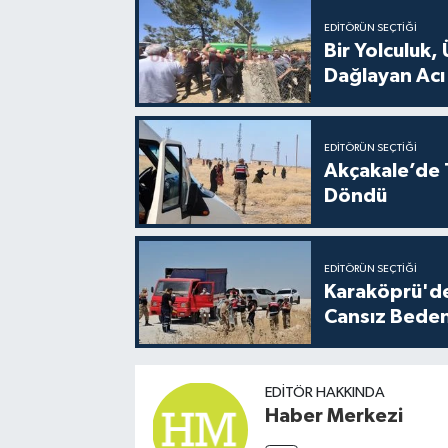
EDITÖRÜN SEÇTIĞI
Bir Yolculuk, 
Dağlayan Acı
EDITÖRÜN SEÇTIĞI
Akçakale’de T
Döndü
EDITÖRÜN SEÇTIĞI
Karaköprü'de
Cansız Beden
EDITÖR HAKKINDA
Haber Merkezi