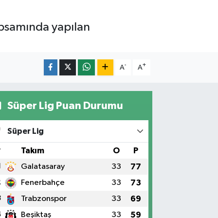
apsamında yapılan
-
+
A
A
Süper Lig Puan Durumu
Süper Lig
#
Takım
O
P
1
Galatasaray
33
77
2
Fenerbahçe
33
73
3
Trabzonspor
33
69
4
Beşiktaş
33
59