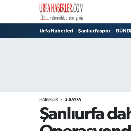
Şanlıurfa Nöbetçi Eczaneler
Urfa Haberleri
Şanlıurfaspor
GÜND
Şanlıurfa Hava Durumu
Şanlıurfa Namaz Vakitleri
Şanlıurfa Trafik Yoğunluk Haritası
Süper Lig Puan Durumu ve Fikstür
Tüm Manşetler
HABERLER
3.SAYFA
Şanlıurfa da
Son Dakika Haberleri
Haber Arşivi