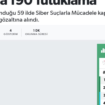
a 190 Tutuklama
unduğu 59 ilde Siber Suçlarla Mücadele k
özaltına alındı.
4
1 DK
GÖSTERIM
OKUNMA SÜRESI