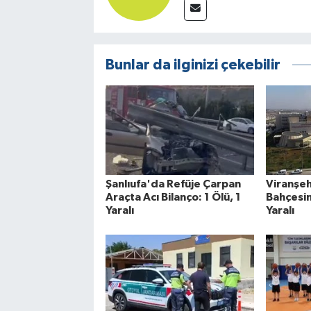
Bunlar da ilginizi çekebilir
Şanlıufa'da Refüje Çarpan
Viranşe
Araçta Acı Bilanço: 1 Ölü, 1
Bahçesin
Yaralı
Yaralı