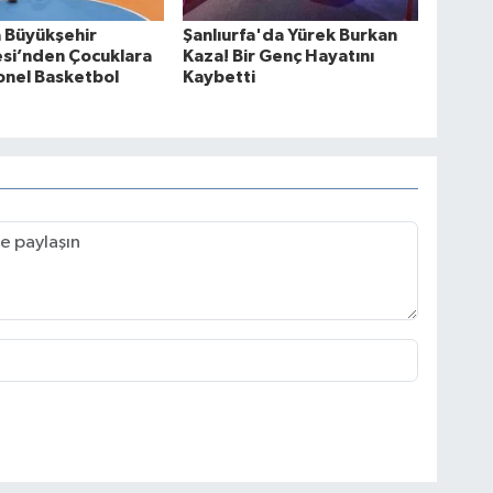
a Büyükşehir
Şanlıurfa'da Yürek Burkan
si’nden Çocuklara
Kaza! Bir Genç Hayatını
onel Basketbol
Kaybetti