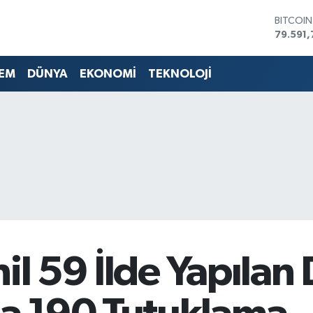
DOLAR
45,436
EURO
53,386
EM
DÜNYA
EKONOMİ
TEKNOLOJİ
STERLİN
61,603
G.ALTIN
6862,0
BİST10
14.598
BITCOI
79.591,
hil 59 İlde Yapılan