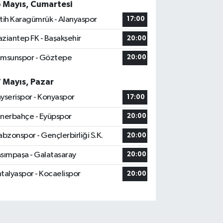
6 Mayıs, Cumartesi
tih Karagümrük - Alanyaspor
17:00
ziantep FK - Başakşehir
20:00
msunspor - Göztepe
20:00
7 Mayıs, Pazar
yserispor - Konyaspor
17:00
nerbahçe - Eyüpspor
20:00
abzonspor - Gençlerbirliği S.K.
20:00
sımpaşa - Galatasaray
20:00
talyaspor - Kocaelispor
20:00