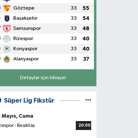
5
Göztepe
33
55
6
Başakşehir
33
54
7
Samsunspor
33
48
8
Rizespor
33
40
9
Konyaspor
33
40
0
Alanyaspor
33
37
Detaylar için tıklayın
Süper Lig Fikstür
5 Mayıs, Cuma
zespor - Beşiktaş
20:00