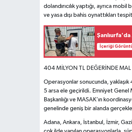
dolandırıcılık yaptığı, ayrıca mobil b
ve yasa dışı bahis oynattıkları tespit
Şanlıurfa'da
İçeriği Görünt
404 MİLYON TL DEĞERİNDE MAL
Operasyonlar sonucunda, yaklaşık 4
5 arsa ele geçirildi. Emniyet Gene
Başkanlığı ve MASAK’ın koordinasy
genelinde geniş bir alanda gerçekleş
Adana, Ankara, İstanbul, İzmir, Gazi
çok ilde yapılan operasyonlarla, şüp