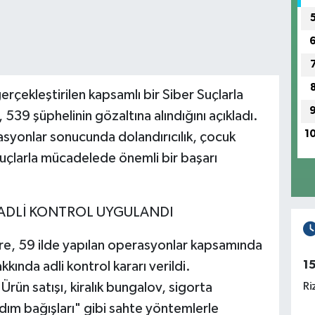
 gerçekleştirilen kapsamlı bir Siber Suçlarla
9 şüphelinin gözaltına alındığını açıkladı.
1
syonlar sonucunda dolandırıcılık, çocuk
suçlarla mücadelede önemli bir başarı
YE ADLİ KONTROL UYGULANDI
öre, 59 ilde yapılan operasyonlar kapsamında
1
kkında adli kontrol kararı verildi.
rün satışı, kiralık bungalov, sigorta
Ri
rdım bağışları" gibi sahte yöntemlerle