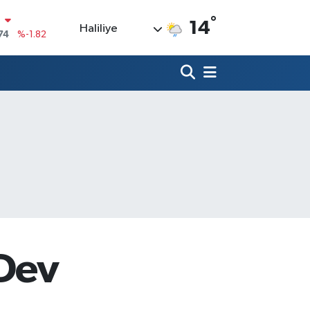
°
14
Haliliye
20
%0.02
90
%0.19
80
%0.18
9000
%0.19
0
,00
%0
N
74
%-1.82
 Dev