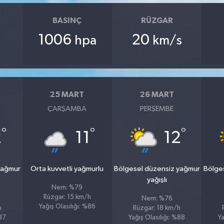
BASINÇ
RÜZGAR
1006
20
hpa
km/s
25 MART
26 MART
ÇARŞAMBA
PERŞEMBE
°
°
°
2
11
12
yağmur
Orta kuvvetli yağmurlu
Bölgesel düzensiz yağmur
Bölge
yağışlı
Nem: %79
Rüzgar: 15 km/h
Nem: %76
Yağış Olasılığı: %86
h
Rüzgar: 18 km/h
%87
Yağış Olasılığı: %88
Ya