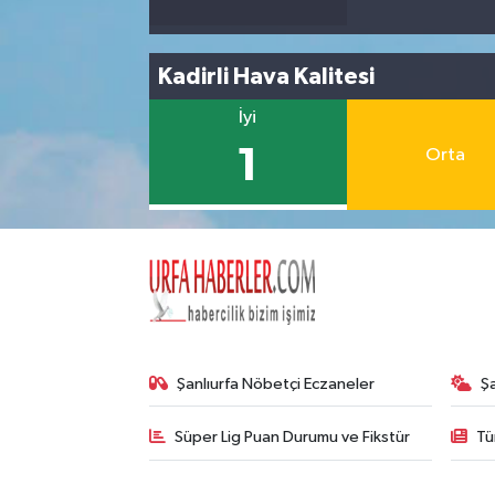
Kadirli Hava Kalitesi
İyi
1
Orta
Şanlıurfa Nöbetçi Eczaneler
Ş
Süper Lig Puan Durumu ve Fikstür
Tü