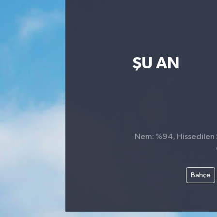
ŞU AN
Nem: %94, Hissedilen S
Bahçe