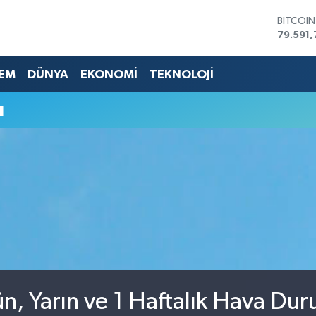
BITCOI
79.591,
DOLAR
45,436
EM
DÜNYA
EKONOMİ
TEKNOLOJİ
EURO
53,386
STERLİN
u
61,603
G.ALTIN
6862,0
BİST10
14.598
ün, Yarın ve 1 Haftalık Hava Du