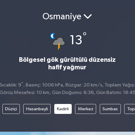
Osmaniye
°
13
Bölgesel gök gürültülü düzensiz
hafif yağmur
°
ıcaklık: 9
, Basınç: 1006 hPa, Rüzgar: 20 km/s, Toplam Yağış:
Görüş Mesafesi: 10 km, Gün Doğumu: 6:36, Gün Batımı: 18:4
Düziçi
Hasanbeyli
Kadirli
Merkez
Sumbas
Top