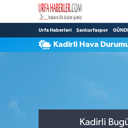
Şanlıurfa Nöbetçi Eczaneler
Urfa Haberleri
Şanlıurfaspor
GÜND
Şanlıurfa Hava Durumu
Kadirli Hava Durum
Şanlıurfa Namaz Vakitleri
Şanlıurfa Trafik Yoğunluk Haritası
Süper Lig Puan Durumu ve Fikstür
Tüm Manşetler
Son Dakika Haberleri
Kadirli Bug
Haber Arşivi