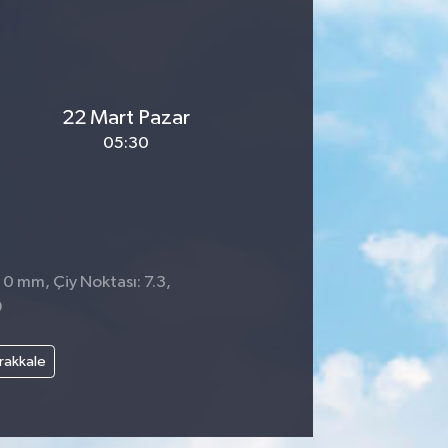
22 Mart Pazar
05:30
 0 mm, Çiy Noktası: 7.3,
9
rakkale