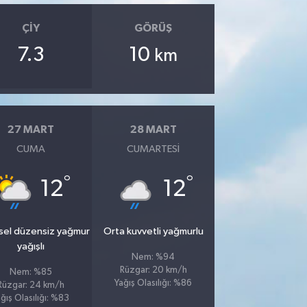
ÇIY
GÖRÜŞ
7.3
10
km
27 MART
28 MART
CUMA
CUMARTESI
°
°
12
12
sel düzensiz yağmur
Orta kuvvetli yağmurlu
yağışlı
Nem: %94
Rüzgar: 20 km/h
Nem: %85
Yağış Olasılığı: %86
Rüzgar: 24 km/h
ğış Olasılığı: %83