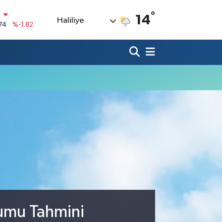
N
°
14
Haliliye
74
%-1.82
20
%0.02
90
%0.19
80
%0.18
9000
%0.19
0
,00
%0
rumu Tahmini