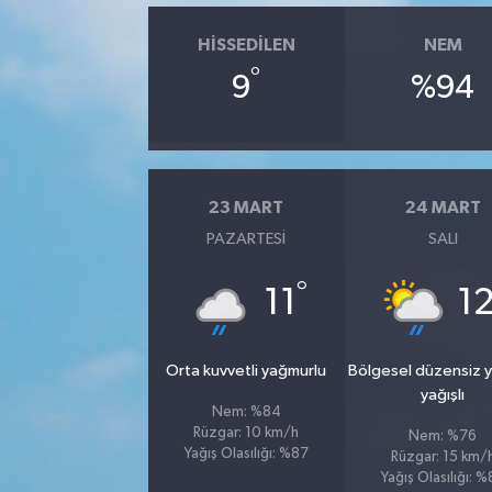
HISSEDILEN
NEM
°
9
%94
23 MART
24 MART
PAZARTESI
SALI
°
11
1
Orta kuvvetli yağmurlu
Bölgesel düzensiz 
yağışlı
Nem: %84
Rüzgar: 10 km/h
Nem: %76
Yağış Olasılığı: %87
Rüzgar: 15 km/
Yağış Olasılığı: 