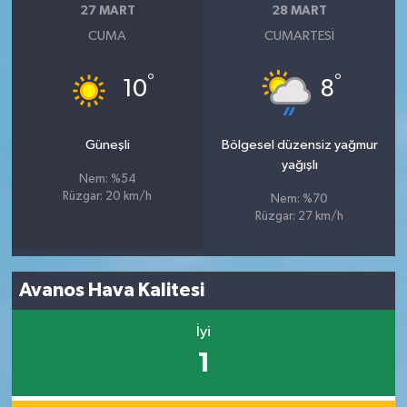
27 MART
28 MART
CUMA
CUMARTESI
°
°
10
8
Güneşli
Bölgesel düzensiz yağmur
yağışlı
Nem: %54
Rüzgar: 20 km/h
Nem: %70
Rüzgar: 27 km/h
Avanos Hava Kalitesi
İyi
1