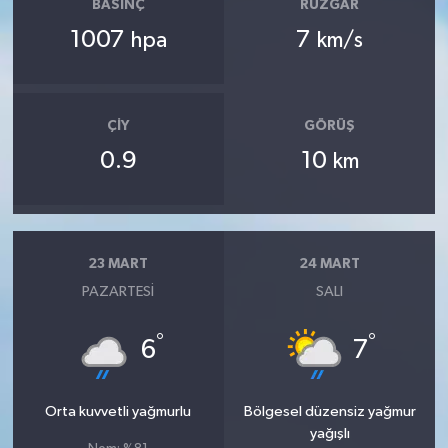
BASINÇ
RÜZGAR
1007
7
hpa
km/s
ÇIY
GÖRÜŞ
0.9
10
km
23 MART
24 MART
PAZARTESI
SALI
°
°
6
7
Orta kuvvetli yağmurlu
Bölgesel düzensiz yağmur
yağışlı