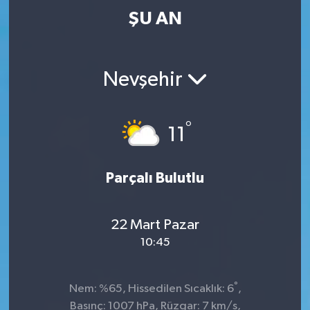
ŞU AN
Nevşehir
°
11
Parçalı Bulutlu
22 Mart Pazar
10:45
°
Nem: %65, Hissedilen Sıcaklık: 6
,
Basınç: 1007 hPa, Rüzgar: 7 km/s,