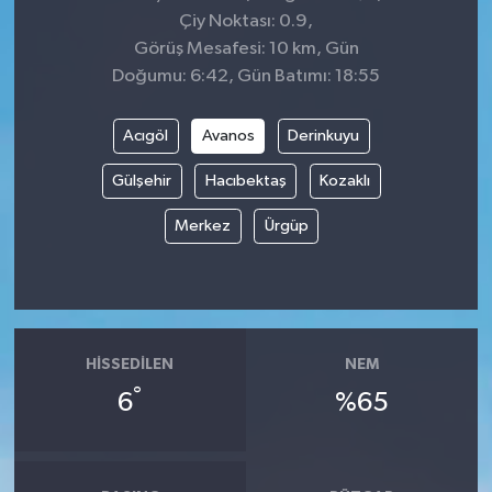
Çiy Noktası: 0.9,
Görüş Mesafesi: 10 km, Gün
Doğumu: 6:42, Gün Batımı: 18:55
Acıgöl
Avanos
Derinkuyu
Gülşehir
Hacıbektaş
Kozaklı
Merkez
Ürgüp
HISSEDILEN
NEM
°
6
%65