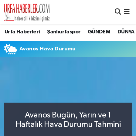
Şanlıurfa Nöbetçi Eczaneler
Urfa Haberleri
Şanlıurfaspor
GÜNDEM
DÜNYA
Şanlıurfa Hava Durumu
Avanos Hava Durumu
Şanlıurfa Namaz Vakitleri
Şanlıurfa Trafik Yoğunluk Haritası
Süper Lig Puan Durumu ve Fikstür
Tüm Manşetler
Avanos Bugün, Yarın ve 1
Son Dakika Haberleri
Haftalık Hava Durumu Tahmini
Haber Arşivi