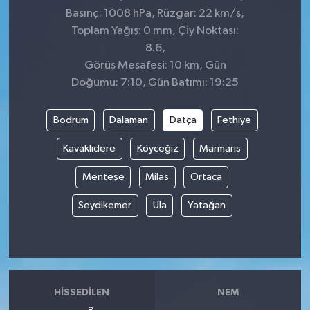
Basınç: 1008 hPa, Rüzgar: 22 km/s,
Toplam Yağış: 0 mm, Çiy Noktası:
8.6,
Görüş Mesafesi: 10 km, Gün
Doğumu: 7:10, Gün Batımı: 19:25
Bodrum
Dalaman
Datça
Fethiye
Kavaklıdere
Köyceğiz
Marmaris
Menteşe
Milas
Ortaca
Seydikemer
Ula
Yatağan
HISSEDILEN
NEM