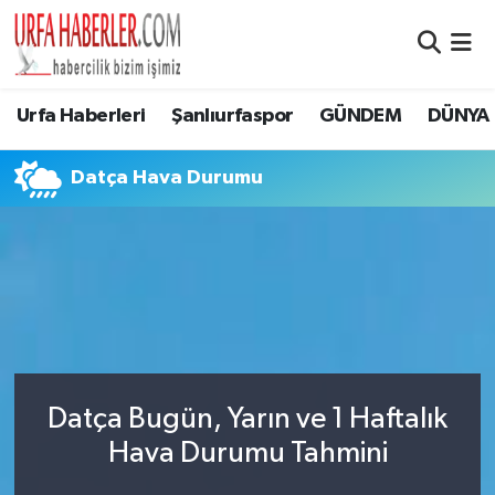
Şanlıurfa Nöbetçi Eczaneler
Urfa Haberleri
Şanlıurfaspor
GÜNDEM
DÜNYA
Şanlıurfa Hava Durumu
Datça Hava Durumu
Şanlıurfa Namaz Vakitleri
Şanlıurfa Trafik Yoğunluk Haritası
Süper Lig Puan Durumu ve Fikstür
Tüm Manşetler
Datça Bugün, Yarın ve 1 Haftalık
Son Dakika Haberleri
Hava Durumu Tahmini
Haber Arşivi