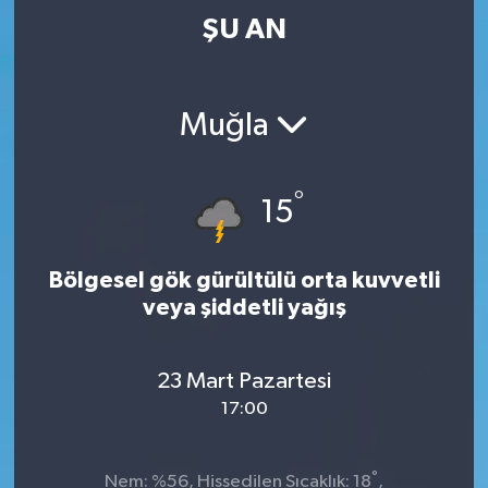
ŞU AN
Muğla
°
15
Bölgesel gök gürültülü orta kuvvetli
veya şiddetli yağış
23 Mart Pazartesi
17:00
°
Nem: %56, Hissedilen Sıcaklık: 18
,