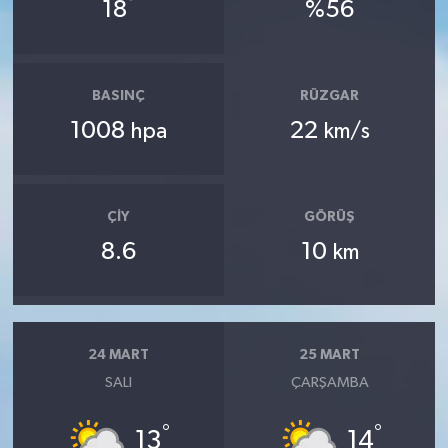
°
18
%56
BASINÇ
RÜZGAR
1008
22
hpa
km/s
ÇIY
GÖRÜŞ
8.6
10
km
24 MART
25 MART
SALI
ÇARŞAMBA
°
°
13
14