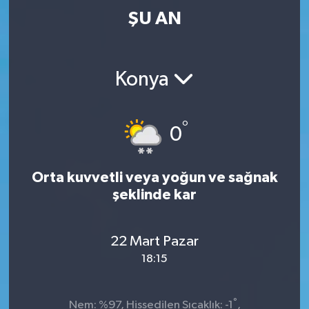
ŞU AN
Konya
°
0
Orta kuvvetli veya yoğun ve sağnak
şeklinde kar
22 Mart Pazar
18:15
°
Nem: %97, Hissedilen Sıcaklık: -1
,