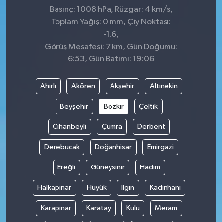
Basınç: 1008 hPa, Rüzgar: 4 km/s,
Toplam Yağış: 0 mm, Çiy Noktası:
-1.6,
Görüş Mesafesi: 7 km, Gün Doğumu:
6:53, Gün Batımı: 19:06
Ahırlı
Akören
Akşehir
Altınekin
Beyşehir
Bozkır
Çeltik
Cihanbeyli
Çumra
Derbent
Derebucak
Doğanhisar
Emirgazi
Ereğli
Güneysınır
Hadim
Halkapınar
Hüyük
Ilgın
Kadınhanı
Karapınar
Karatay
Kulu
Meram