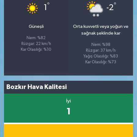
°
°
1
-2
Güneşli
Orta kuvvetli veya yoğun ve
sağnak şeklinde kar
Nem: %82
Rüzgar: 22 km/h
Nem: %98
Kar Olasılığı: %10
Rüzgar: 37 km/h
Yağış Olasılığı: %83
Kar Olasılığı: %73
Bozkır Hava Kalitesi
İyi
1