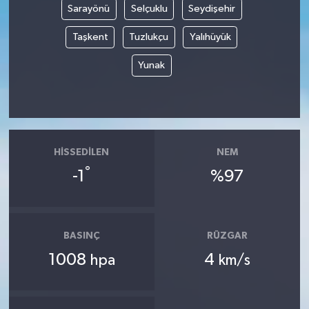
Sarayönü
Selçuklu
Seydişehir
Taşkent
Tuzlukçu
Yalıhüyük
Yunak
HISSEDILEN
NEM
°
-1
%97
BASINÇ
RÜZGAR
1008
4
hpa
km/s