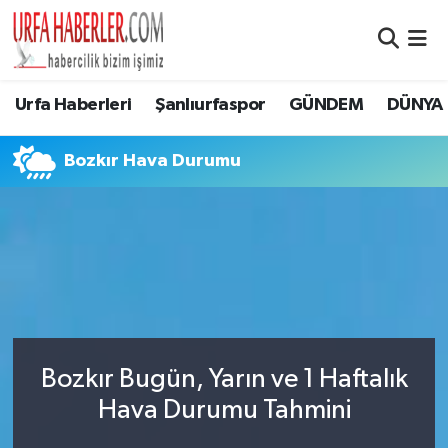
Şanlıurfa Nöbetçi Eczaneler
Urfa Haberleri
Şanlıurfaspor
GÜNDEM
DÜNYA
Şanlıurfa Hava Durumu
Bozkır Hava Durumu
Şanlıurfa Namaz Vakitleri
Şanlıurfa Trafik Yoğunluk Haritası
Süper Lig Puan Durumu ve Fikstür
Tüm Manşetler
Bozkır Bugün, Yarın ve 1 Haftalık
Son Dakika Haberleri
Hava Durumu Tahmini
Haber Arşivi