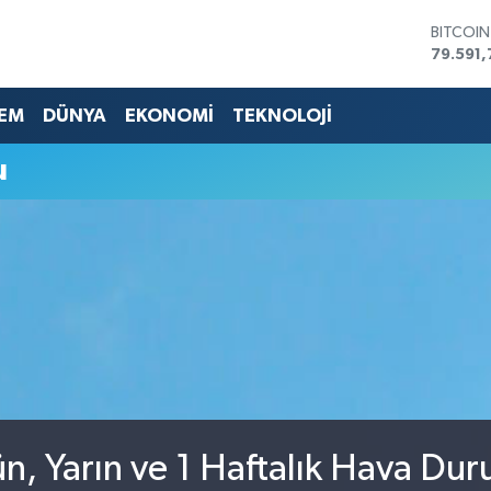
BITCOI
79.591,
DOLAR
45,436
EURO
EM
DÜNYA
EKONOMİ
TEKNOLOJİ
53,386
STERLİN
u
61,603
G.ALTIN
6862,0
BİST10
14.598
n, Yarın ve 1 Haftalık Hava Du