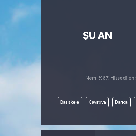
ŞU AN
Nem: %87, Hissedilen S
Başiskele
Çayırova
Darıca