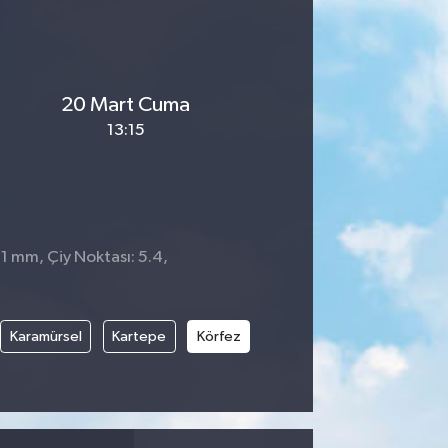
20 Mart Cuma
13:15
 1 mm, Çiy Noktası: 5.4,
Karamürsel
Kartepe
Körfez