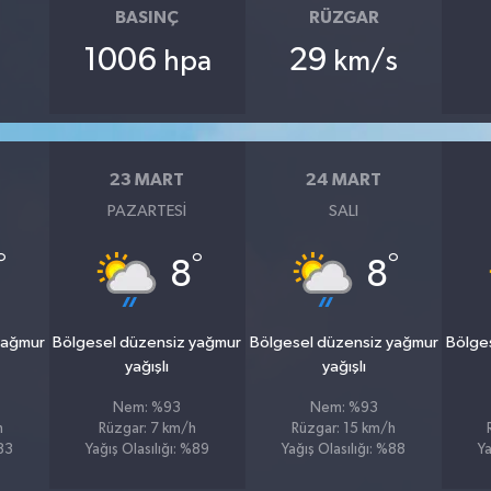
BASINÇ
RÜZGAR
1006
29
hpa
km/s
23 MART
24 MART
PAZARTESI
SALI
°
°
°
8
8
yağmur
Bölgesel düzensiz yağmur
Bölgesel düzensiz yağmur
Bölge
yağışlı
yağışlı
Nem: %93
Nem: %93
h
Rüzgar: 7 km/h
Rüzgar: 15 km/h
%83
Yağış Olasılığı: %89
Yağış Olasılığı: %88
Ya