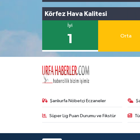
Körfez Hava Kalitesi
İyi
1
Orta
Şanlıurfa Nöbetçi Eczaneler
Ş
Süper Lig Puan Durumu ve Fikstür
Tü