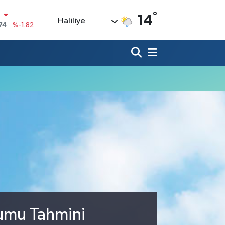
N
°
14
Haliliye
74
%-1.82
20
%0.02
90
%0.19
80
%0.18
9000
%0.19
0
,00
%0
rumu Tahmini