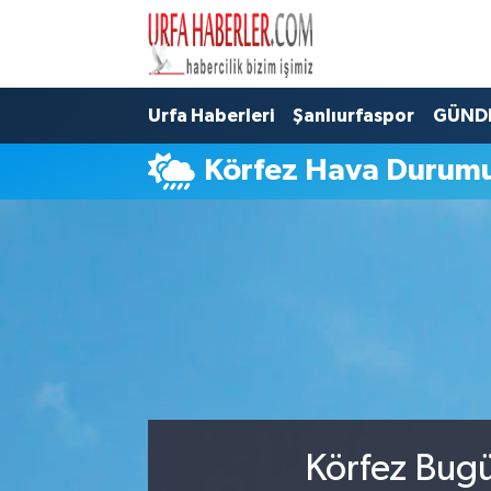
Şanlıurfa Nöbetçi Eczaneler
Urfa Haberleri
Şanlıurfaspor
GÜND
Şanlıurfa Hava Durumu
Körfez Hava Durum
Şanlıurfa Namaz Vakitleri
Şanlıurfa Trafik Yoğunluk Haritası
Süper Lig Puan Durumu ve Fikstür
Tüm Manşetler
Son Dakika Haberleri
Körfez Bugü
Haber Arşivi