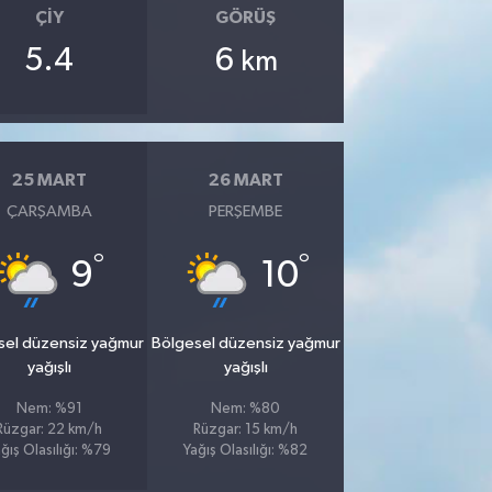
ÇIY
GÖRÜŞ
5.4
6
km
25 MART
26 MART
ÇARŞAMBA
PERŞEMBE
°
°
9
10
sel düzensiz yağmur
Bölgesel düzensiz yağmur
yağışlı
yağışlı
Nem: %91
Nem: %80
Rüzgar: 22 km/h
Rüzgar: 15 km/h
ğış Olasılığı: %79
Yağış Olasılığı: %82