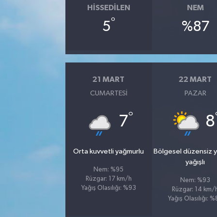
HISSEDILEN
NEM
°
5
%87
21 MART
22 MART
CUMARTESI
PAZAR
°
7
8
Orta kuvvetli yağmurlu
Bölgesel düzensiz 
yağışlı
Nem: %95
Rüzgar: 17 km/h
Nem: %93
Yağış Olasılığı: %93
Rüzgar: 14 km/
Yağış Olasılığı: 