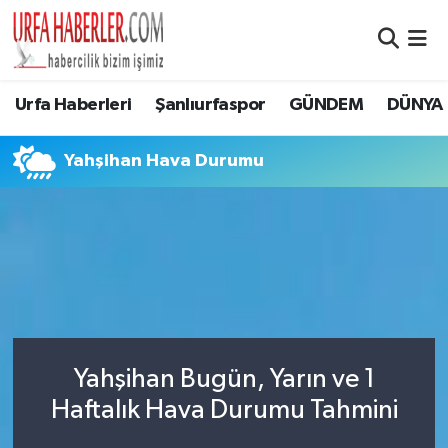
Şanlıurfa Nöbetçi Eczaneler
Urfa Haberleri
Şanlıurfaspor
GÜNDEM
DÜNYA
Şanlıurfa Hava Durumu
Yahşihan Hava Durumu
Şanlıurfa Namaz Vakitleri
Şanlıurfa Trafik Yoğunluk Haritası
Süper Lig Puan Durumu ve Fikstür
Tüm Manşetler
Yahşihan Bugün, Yarın ve 1
Son Dakika Haberleri
Haftalık Hava Durumu Tahmini
Haber Arşivi