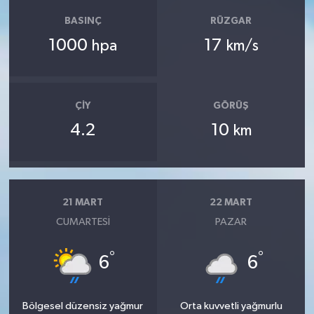
BASINÇ
RÜZGAR
1000
17
hpa
km/s
ÇIY
GÖRÜŞ
4.2
10
km
21 MART
22 MART
CUMARTESI
PAZAR
°
°
6
6
Bölgesel düzensiz yağmur
Orta kuvvetli yağmurlu