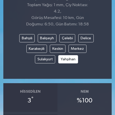
Toplam Yağış: 1 mm, Çiy Noktası:
4.2,
Görüş Mesafesi: 10 km, Gün
Doğumu: 6:50, Gün Batımı: 18:58
Bahşılı
Balışeyh
Çelebi
Delice
Karakeçili
Keskin
Merkez
Sulakyurt
Yahşihan
HISSEDILEN
NEM
°
3
%100