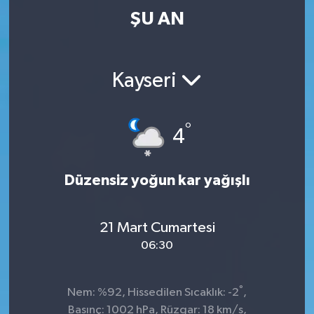
ŞU AN
Kayseri
°
4
Düzensiz yoğun kar yağışlı
21 Mart Cumartesi
06:30
°
Nem: %92, Hissedilen Sıcaklık: -2
,
Basınç: 1002 hPa, Rüzgar: 18 km/s,