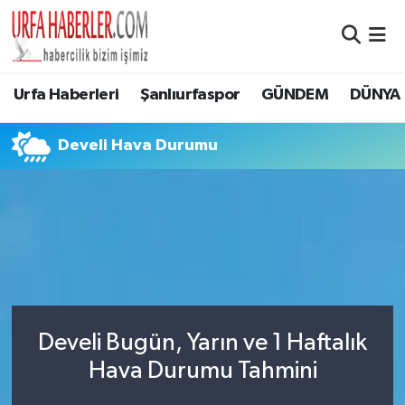
Şanlıurfa Nöbetçi Eczaneler
Urfa Haberleri
Şanlıurfaspor
GÜNDEM
DÜNYA
Şanlıurfa Hava Durumu
Develi Hava Durumu
Şanlıurfa Namaz Vakitleri
Şanlıurfa Trafik Yoğunluk Haritası
Süper Lig Puan Durumu ve Fikstür
Tüm Manşetler
Develi Bugün, Yarın ve 1 Haftalık
Son Dakika Haberleri
Hava Durumu Tahmini
Haber Arşivi