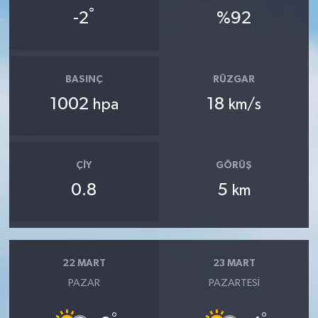
°
-2
%92
BASINÇ
RÜZGAR
1002
18
hpa
km/s
ÇIY
GÖRÜŞ
0.8
5
km
22 MART
23 MART
PAZAR
PAZARTESI