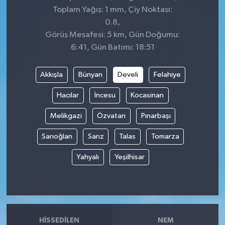
Toplam Yağış: 1 mm, Çiy Noktası:
0.8,
Görüş Mesafesi: 5 km, Gün Doğumu:
6:41, Gün Batımı: 18:51
Akkışla
Bünyan
Develi
Felahiye
Hacılar
İncesu
Kocasinan
Melikgazi
Özvatan
Pınarbaşı
Sarıoğlan
Sarız
Talas
Tomarza
Yahyalı
Yeşilhisar
HISSEDILEN
NEM