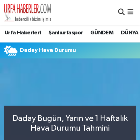
Şanlıurfa Nöbetçi Eczaneler
Urfa Haberleri
Şanlıurfaspor
GÜNDEM
DÜNYA
Şanlıurfa Hava Durumu
Daday Hava Durumu
Şanlıurfa Namaz Vakitleri
Şanlıurfa Trafik Yoğunluk Haritası
Süper Lig Puan Durumu ve Fikstür
Tüm Manşetler
Daday Bugün, Yarın ve 1 Haftalık
Son Dakika Haberleri
Hava Durumu Tahmini
Haber Arşivi