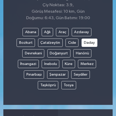
Çiy Noktası: 3.9,
Görüş Mesafesi: 10 km, Gün
Doğumu: 6:43, Gün Batımı: 19:00
Abana
Ağlı
Araç
Azdavay
Bozkurt
Çatalzeytin
Cide
Daday
Devrekani
Doğanyurt
Hanönü
İhsangazi
İnebolu
Küre
Merkez
Pınarbaşı
Şenpazar
Seydiler
Taşköprü
Tosya