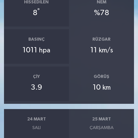
HISSEDILEN
NEM
°
8
%78
BASINÇ
RÜZGAR
1011
11
hpa
km/s
ÇIY
GÖRÜŞ
3.9
10
km
24 MART
25 MART
SALI
ÇARŞAMBA