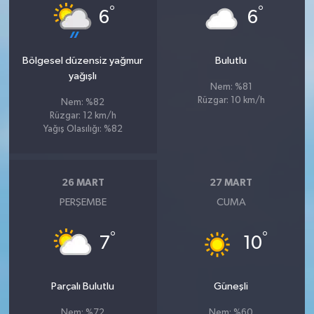
°
°
6
6
Bölgesel düzensiz yağmur
Bulutlu
yağışlı
Nem: %81
Rüzgar: 10 km/h
Nem: %82
Rüzgar: 12 km/h
Yağış Olasılığı: %82
26 MART
27 MART
PERŞEMBE
CUMA
°
°
7
10
Parçalı Bulutlu
Güneşli
Nem: %72
Nem: %60