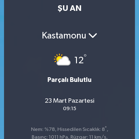
ŞU AN
Kastamonu
°
12
Parçalı Bulutlu
23 Mart Pazartesi
09:15
°
Nem: %78, Hissedilen Sıcaklık: 8
,
Basınç: 1011 hPa, Rüzgar: 11 km/s,