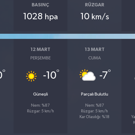
BASINÇ
RÜZGAR
1028
10
hpa
km/s
12 MART
13 MART
PERŞEMBE
CUMA
°
°
°
0
-10
-7
Güneşli
Parçalı Bulutlu
Nem: %87
Nem: %87
Rüzgar: 5 km/h
Rüzgar: 5 km/h
Kar Olasılığı: %18
Ya
K