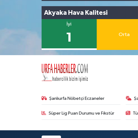
Akyaka Hava Kalitesi
İyi
1
Orta
Şanlıurfa Nöbetçi Eczaneler
Ş
Süper Lig Puan Durumu ve Fikstür
Tü