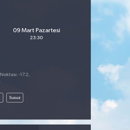
09 Mart Pazartesi
23:30
Noktası: -17.2,
5
m
Susuz