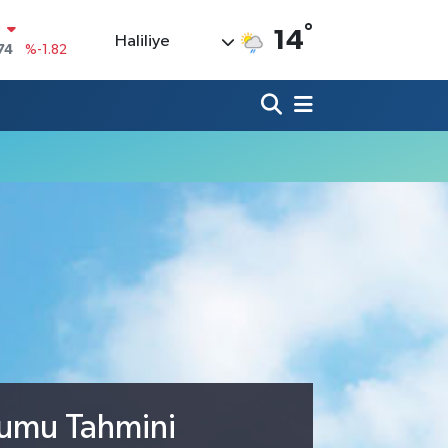
N
°
14
Haliliye
74
%-1.82
20
%0.02
90
%0.19
80
%0.18
9000
%0.19
0
,00
%0
rumu Tahmini