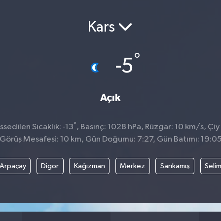
Kars
°
-5
Açık
°
sedilen Sıcaklık: -13
, Basınç: 1028 hPa, Rüzgar: 10 km/s, Çiy 
Görüş Mesafesi: 10 km, Gün Doğumu: 7:27, Gün Batımı: 19:0
Arpaçay
Digor
Kağızman
Merkez
Sarıkamış
Seli