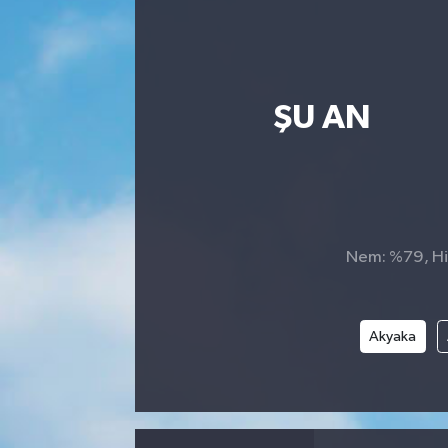
ŞU AN
Nem: %79, His
Akyaka