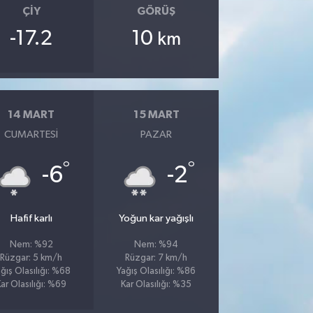
ÇIY
GÖRÜŞ
-17.2
10
km
14 MART
15 MART
CUMARTESI
PAZAR
°
°
-6
-2
Hafif karlı
Yoğun kar yağışlı
Nem: %92
Nem: %94
Rüzgar: 5 km/h
Rüzgar: 7 km/h
ğış Olasılığı: %68
Yağış Olasılığı: %86
ar Olasılığı: %69
Kar Olasılığı: %35