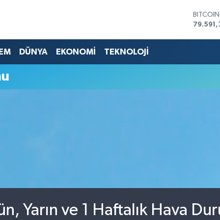
BITCOI
79.591,
DOLAR
45,436
EM
DÜNYA
EKONOMİ
TEKNOLOJİ
EURO
53,386
STERLİN
mu
61,603
G.ALTIN
6862,0
BİST10
14.598
n, Yarın ve 1 Haftalık Hava Du