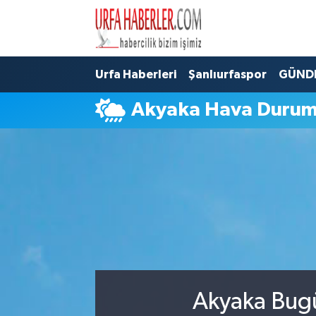
Şanlıurfa Nöbetçi Eczaneler
Urfa Haberleri
Şanlıurfaspor
GÜND
Şanlıurfa Hava Durumu
Akyaka Hava Duru
Şanlıurfa Namaz Vakitleri
Şanlıurfa Trafik Yoğunluk Haritası
Süper Lig Puan Durumu ve Fikstür
Tüm Manşetler
Son Dakika Haberleri
Akyaka Bugü
Haber Arşivi