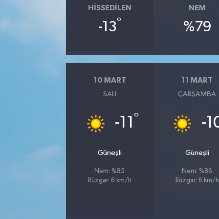
HISSEDILEN
NEM
°
-13
%79
10 MART
11 MART
SALI
ÇARŞAMBA
°
-11
-1
Güneşli
Güneşli
Nem: %85
Nem: %86
Rüzgar: 6 km/h
Rüzgar: 6 km/h