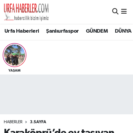
Şanlıurfa Nöbetçi Eczaneler
Urfa Haberleri
Şanlıurfaspor
GÜNDEM
DÜNYA
Şanlıurfa Hava Durumu
Şanlıurfa Namaz Vakitleri
Şanlıurfa Trafik Yoğunluk Haritası
YAŞAM
Süper Lig Puan Durumu ve Fikstür
Tüm Manşetler
Son Dakika Haberleri
HABERLER
3.SAYFA
Haber Arşivi