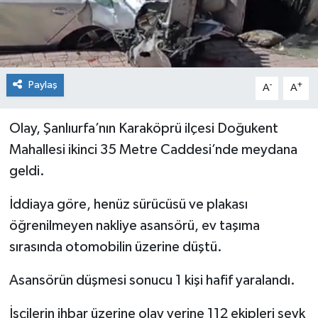
Paylaş
-
+
A
A
Olay, Şanlıurfa’nın Karaköprü ilçesi Doğukent
Mahallesi ikinci 35 Metre Caddesi’nde meydana
geldi.
İddiaya göre, henüz sürücüsü ve plakası
öğrenilmeyen nakliye asansörü, ev taşıma
sırasında otomobilin üzerine düştü.
Asansörün düşmesi sonucu 1 kişi hafif yaralandı.
İşçilerin ihbar üzerine olay yerine 112 ekipleri sevk