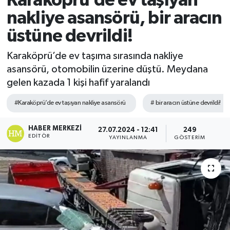
Karaköprü’de ev taşıyan
nakliye asansörü, bir aracın
üstüne devrildi!
Karaköprü’de ev taşıma sırasında nakliye
asansörü, otomobilin üzerine düştü. Meydana
gelen kazada 1 kişi hafif yaralandı
#Karaköprü’de ev taşıyan nakliye asansörü
# bir aracın üstüne devrildi!
HABER MERKEZI
27.07.2024 - 12:41
249
EDITÖR
YAYINLANMA
GÖSTERIM