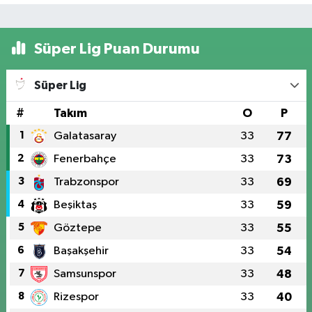
Süper Lig Puan Durumu
Süper Lig
#
Takım
O
P
1
Galatasaray
33
77
2
Fenerbahçe
33
73
3
Trabzonspor
33
69
4
Beşiktaş
33
59
5
Göztepe
33
55
6
Başakşehir
33
54
7
Samsunspor
33
48
8
Rizespor
33
40