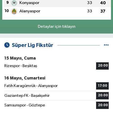
9
Konyaspor
33
40
10
Alanyaspor
33
37
Detaylar için tıklayın
Süper Lig Fikstür
15 Mayıs, Cuma
Rizespor - Beşiktaş
20:00
16 Mayıs, Cumartesi
Fatih Karagümrük - Alanyaspor
17:00
Gaziantep FK - Başakşehir
20:00
Samsunspor - Göztepe
20:00