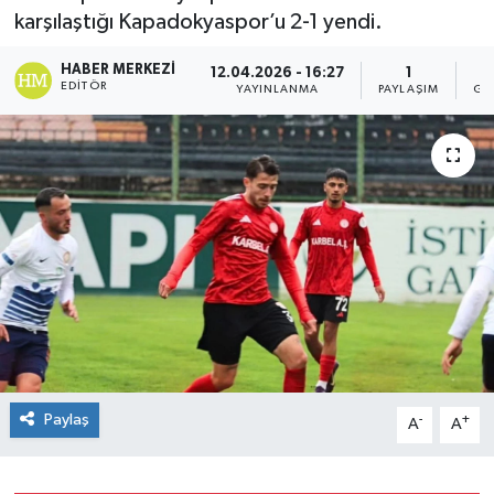
karşılaştığı Kapadokyaspor’u 2-1 yendi.
HABER MERKEZI
12.04.2026 - 16:27
1
EDITÖR
YAYINLANMA
PAYLAŞIM
GÖ
Paylaş
-
+
A
A