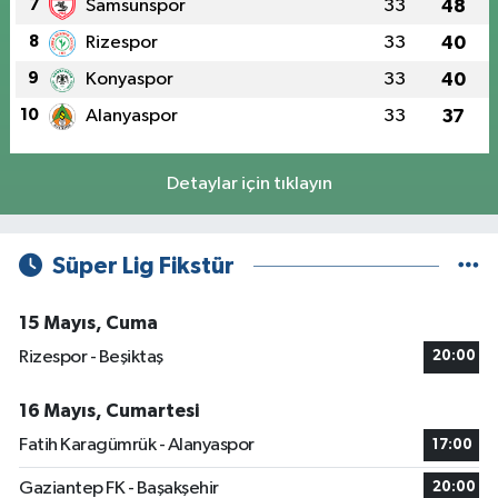
7
Samsunspor
33
48
8
Rizespor
33
40
9
Konyaspor
33
40
10
Alanyaspor
33
37
Detaylar için tıklayın
Süper Lig Fikstür
15 Mayıs, Cuma
Rizespor - Beşiktaş
20:00
16 Mayıs, Cumartesi
Fatih Karagümrük - Alanyaspor
17:00
Gaziantep FK - Başakşehir
20:00