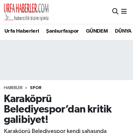
Şanlıurfa Nöbetçi Eczaneler
Urfa Haberleri
Şanlıurfaspor
GÜNDEM
DÜNYA
Şanlıurfa Hava Durumu
Şanlıurfa Namaz Vakitleri
Şanlıurfa Trafik Yoğunluk Haritası
Süper Lig Puan Durumu ve Fikstür
HABERLER
SPOR
Karaköprü
Tüm Manşetler
Belediyespor’dan kritik
Son Dakika Haberleri
galibiyet!
Haber Arşivi
Karaköprü Belediyespor kendi sahasında