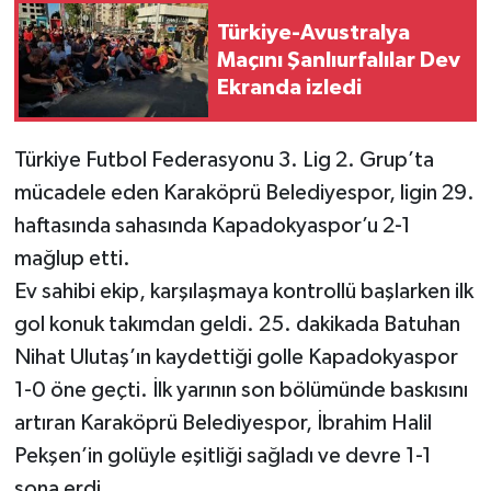
Türkiye-Avustralya
Maçını Şanlıurfalılar Dev
Ekranda izledi
Türkiye Futbol Federasyonu 3. Lig 2. Grup’ta
mücadele eden Karaköprü Belediyespor, ligin 29.
haftasında sahasında Kapadokyaspor’u 2-1
mağlup etti.
Ev sahibi ekip, karşılaşmaya kontrollü başlarken ilk
gol konuk takımdan geldi. 25. dakikada Batuhan
Nihat Ulutaş’ın kaydettiği golle Kapadokyaspor
1-0 öne geçti. İlk yarının son bölümünde baskısını
artıran Karaköprü Belediyespor, İbrahim Halil
Pekşen’in golüyle eşitliği sağladı ve devre 1-1
sona erdi.