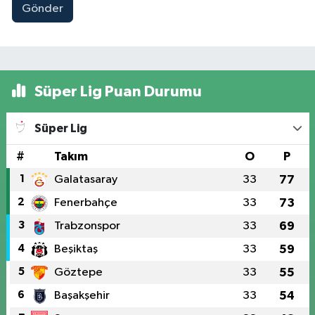
Gönder
Süper Lig Puan Durumu
Süper Lig
#
Takım
O
P
1
Galatasaray
33
77
2
Fenerbahçe
33
73
3
Trabzonspor
33
69
4
Beşiktaş
33
59
5
Göztepe
33
55
6
Başakşehir
33
54