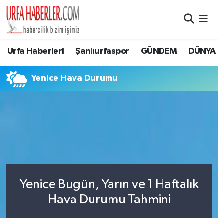
Şanlıurfa Nöbetçi Eczaneler
Urfa Haberleri
Şanlıurfaspor
GÜNDEM
DÜNYA
Şanlıurfa Hava Durumu
Yenice Hava Durumu
Şanlıurfa Namaz Vakitleri
Şanlıurfa Trafik Yoğunluk Haritası
Süper Lig Puan Durumu ve Fikstür
Tüm Manşetler
Yenice Bugün, Yarın ve 1 Haftalık
Son Dakika Haberleri
Hava Durumu Tahmini
Haber Arşivi