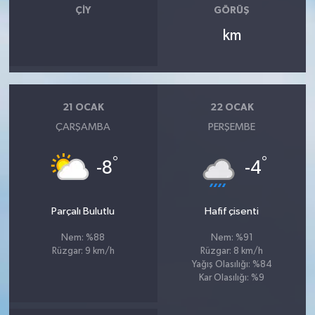
ÇIY
GÖRÜŞ
km
21 OCAK
22 OCAK
ÇARŞAMBA
PERŞEMBE
°
°
-8
-4
Parçalı Bulutlu
Hafif çisenti
Nem: %88
Nem: %91
Rüzgar: 9 km/h
Rüzgar: 8 km/h
Yağış Olasılığı: %84
Kar Olasılığı: %9