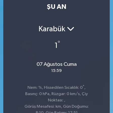
ŞU AN
Karabük
°
1
07 Ağustos Cuma
15:59
°
Nem: %, Hissedilen Sıcaklık: 0
,
Basınç: 0 hPa, Rüzgar: 0 km/s, Çiy
Noktası: ,
Görüş Mesafesi: km, Gün Doğumu:
8:10, Gün Batımı: 17:51