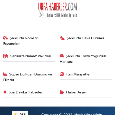
Şanlıurfa Nöbetçi
Şanlıurfa Hava Durumu
Eczaneler
Şanlıurfa Namaz Vakitleri
Şanlıurfa Trafik Yoğunluk
Haritası
Süper Lig Puan Durumu ve
Tüm Manşetler
Fikstür
Son Dakika Haberleri
Haber Arşivi
RSS
Copyright © 2024. Her hakkı saklıdır.