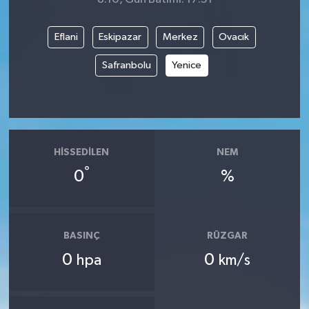
Eflani
Eskipazar
Merkez
Ovacık
Safranbolu
Yenice
HISSEDILEN
NEM
°
0
%
BASINÇ
RÜZGAR
0
0
hpa
km/s