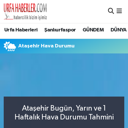
Şanlıurfa Nöbetçi Eczaneler
Urfa Haberleri
Şanlıurfaspor
GÜNDEM
DÜNYA
Şanlıurfa Hava Durumu
Ataşehir Hava Durumu
Şanlıurfa Namaz Vakitleri
Şanlıurfa Trafik Yoğunluk Haritası
Süper Lig Puan Durumu ve Fikstür
Tüm Manşetler
Ataşehir Bugün, Yarın ve 1
Son Dakika Haberleri
Haftalık Hava Durumu Tahmini
Haber Arşivi