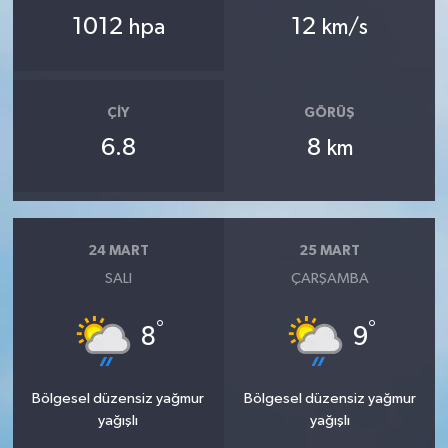
1012
12
hpa
km/s
ÇIY
GÖRÜŞ
6.8
8
km
24 MART
25 MART
SALI
ÇARŞAMBA
°
°
8
9
Bölgesel düzensiz yağmur
Bölgesel düzensiz yağmur
yağışlı
yağışlı