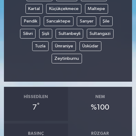
Kartal
Küçükçekmece
Maltepe
Pendik
Sancaktepe
Sarıyer
Şile
Silivri
Şişli
Sultanbeyli
Sultangazi
Tuzla
Ümraniye
Üsküdar
Zeytinburnu
HISSEDILEN
NEM
°
7
%100
BASINÇ
RÜZGAR