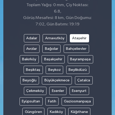
Toplam Yağış: 0 mm, Çiy Noktası:
6.8,
Görüş Mesafesi: 8 km, Gün Doğumu:
7:02, Gün Batımı: 19:19
Adalar
Arnavutköy
Ataşehir
Avcılar
Bağcılar
Bahçelievler
Bakırköy
Başakşehir
Bayrampaşa
Beşiktaş
Beykoz
Beylikdüzü
Beyoğlu
Büyükçekmece
Çatalca
Çekmeköy
Esenler
Esenyurt
Eyüpsultan
Fatih
Gaziosmanpaşa
Güngören
Kadıköy
Kâğıthane