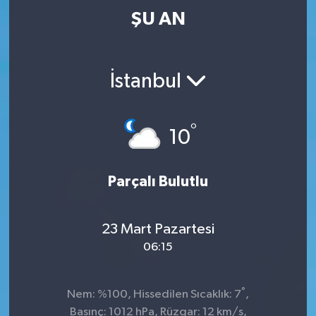
ŞU AN
İstanbul
°
10
Parçalı Bulutlu
23 Mart Pazartesi
06:15
°
Nem: %100, Hissedilen Sıcaklık: 7
,
Basınç: 1012 hPa, Rüzgar: 12 km/s,