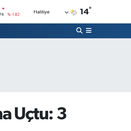
N
°
14
Haliliye
74
%-1.82
20
%0.02
90
%0.19
80
%0.18
9000
%0.19
0
,00
%0
a Uçtu: 3