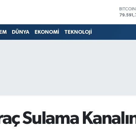
BITCOI
79.591,
DOLAR
45,436
EM
DÜNYA
EKONOMİ
TEKNOLOJİ
EURO
53,386
STERLİN
61,603
G.ALTIN
6862,0
BİST10
14.598
aç Sulama Kanalın