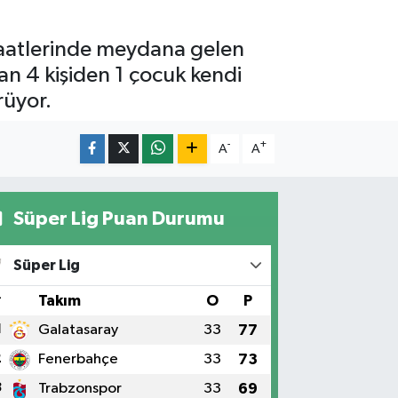
 saatlerinde meydana gelen
an 4 kişiden 1 çocuk kendi
rüyor.
-
+
A
A
Süper Lig Puan Durumu
Süper Lig
#
Takım
O
P
1
Galatasaray
33
77
2
Fenerbahçe
33
73
3
Trabzonspor
33
69