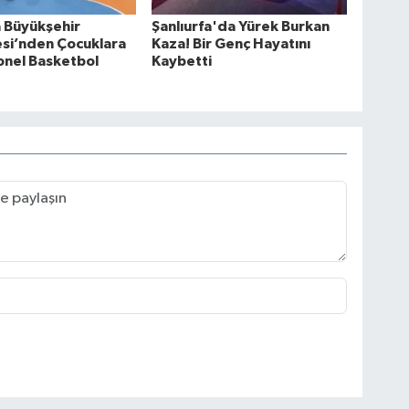
a Büyükşehir
Şanlıurfa'da Yürek Burkan
si’nden Çocuklara
Kaza! Bir Genç Hayatını
onel Basketbol
Kaybetti