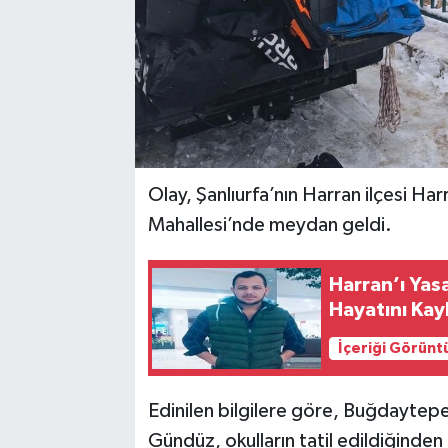
Olay, Şanlıurfa’nın Harran ilçesi Ha
Mahallesi’nde meydan geldi.
Harran’ı Yas
Hayatını Kay
İçeriği Görünt
Edinilen bilgilere göre, Buğdaytepe
Gündüz, okulların tatil edildiğinden