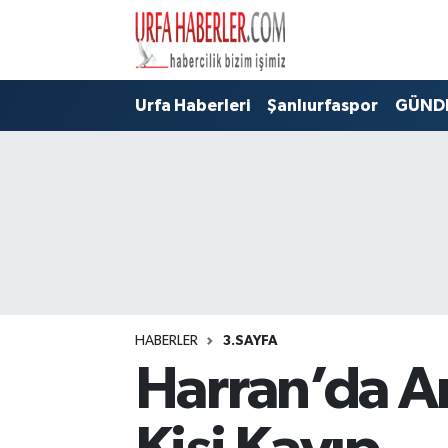
Şanlıurfa Nöbetçi Eczaneler
Urfa Haberleri
Şanlıurfaspor
GÜND
Şanlıurfa Hava Durumu
Şanlıurfa Namaz Vakitleri
Şanlıurfa Trafik Yoğunluk Haritası
Süper Lig Puan Durumu ve Fikstür
Tüm Manşetler
HABERLER
3.SAYFA
Harran’da Ar
Son Dakika Haberleri
Haber Arşivi