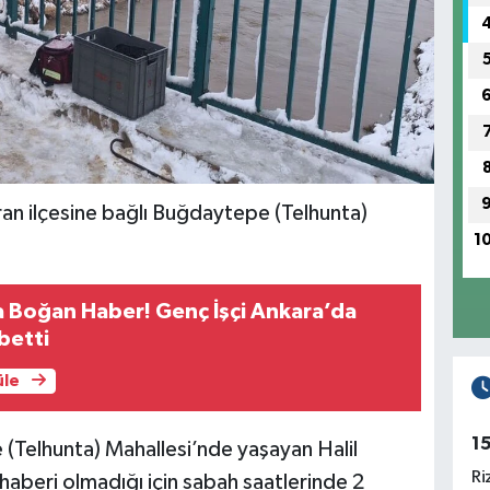
rran ilçesine bağlı Buğdaytepe (Telhunta)
1
a Boğan Haber! Genç İşçi Ankara’da
betti
üle
1
 (Telhunta) Mahallesi’nde yaşayan Halil
Ri
 haberi olmadığı için sabah saatlerinde 2