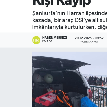
Kişi Kayıp
Şanlıurfa’nın Harran ilçesind
kazada, bir araç DSİ’ye ait s
imkânlarıyla kurtulurken, diğe
HABER MERKEZI
29.12.2025 - 09:52
EDITÖR
YAYINLANMA