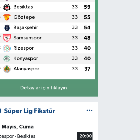
4
Beşiktaş
33
59
5
Göztepe
33
55
6
Başakşehir
33
54
7
Samsunspor
33
48
8
Rizespor
33
40
9
Konyaspor
33
40
0
Alanyaspor
33
37
Detaylar için tıklayın
Süper Lig Fikstür
5 Mayıs, Cuma
zespor - Beşiktaş
20:00