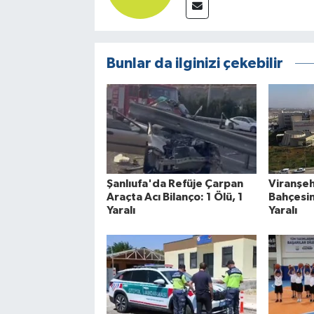
Bunlar da ilginizi çekebilir
Şanlıufa'da Refüje Çarpan
Viranşe
Araçta Acı Bilanço: 1 Ölü, 1
Bahçesin
Yaralı
Yaralı