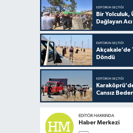
EDITÖRÜN SEÇTIĞI
Bir Yolculuk, 
Dağlayan Acı
EDITÖRÜN SEÇTIĞI
Akçakale’de T
Döndü
EDITÖRÜN SEÇTIĞI
Karaköprü'de
Cansız Beden
EDITÖR HAKKINDA
Haber Merkezi