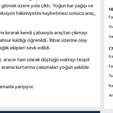
 gitmek üzere yola çıktı. Yoğun kar yağışı ve
1
eksiyon hâkimiyetini kaybetmesi sonucu araç,
Fa
Ga
mı kırarak kendi çabasıyla araçtan çıkmayı
Sa
ahsur kaldığı öğrenildi. İhbar üzerine olay
lık ekipleri sevk edildi.
1
Ka
ri, aracın tam olarak düştüğü noktayı tespit
Fe
a arama kurtarma çalışmaları yoğun şekilde
Tr
Ka
zamanla yarışıyor.
An