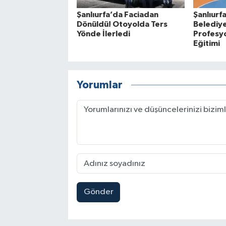
Şanlıurfa’da Faciadan
Şanlıurf
Dönüldü! Otoyolda Ters
Belediye
Yönde İlerledi
Profesy
Eğitimi
Yorumlar
Gönder