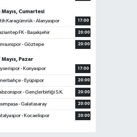
6 Mayıs, Cumartesi
tih Karagümrük - Alanyaspor
17:00
ziantep FK - Başakşehir
20:00
msunspor - Göztepe
20:00
7 Mayıs, Pazar
yserispor - Konyaspor
17:00
nerbahçe - Eyüpspor
20:00
abzonspor - Gençlerbirliği S.K.
20:00
sımpaşa - Galatasaray
20:00
talyaspor - Kocaelispor
20:00