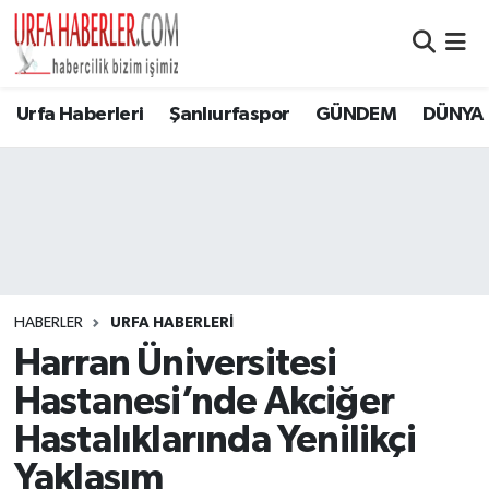
Şanlıurfa Nöbetçi Eczaneler
Urfa Haberleri
Şanlıurfaspor
GÜNDEM
DÜNYA
Şanlıurfa Hava Durumu
Şanlıurfa Namaz Vakitleri
Şanlıurfa Trafik Yoğunluk Haritası
Süper Lig Puan Durumu ve Fikstür
HABERLER
URFA HABERLERİ
Harran Üniversitesi
Tüm Manşetler
Hastanesi’nde Akciğer
Son Dakika Haberleri
Hastalıklarında Yenilikçi
Yaklaşım
Haber Arşivi