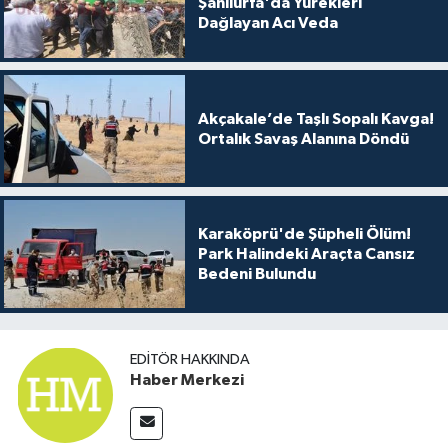
Şanlıurfa'da Yürekleri
Dağlayan Acı Veda
Akçakale’de Taşlı Sopalı Kavga!
Ortalık Savaş Alanına Döndü
Karaköprü'de Şüpheli Ölüm!
Park Halindeki Araçta Cansız
Bedeni Bulundu
EDITÖR HAKKINDA
Haber Merkezi