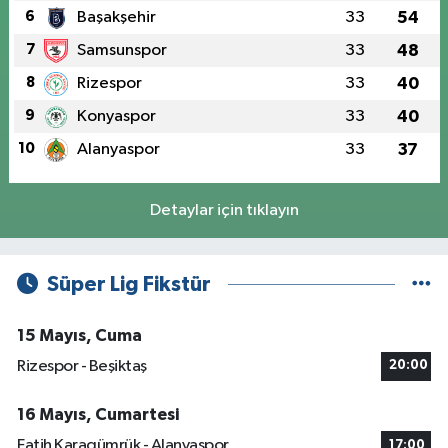
6
Başakşehir
33
54
7
Samsunspor
33
48
8
Rizespor
33
40
9
Konyaspor
33
40
10
Alanyaspor
33
37
Detaylar için tıklayın
Süper Lig Fikstür
15 Mayıs, Cuma
Rizespor - Beşiktaş
20:00
16 Mayıs, Cumartesi
Fatih Karagümrük - Alanyaspor
17:00