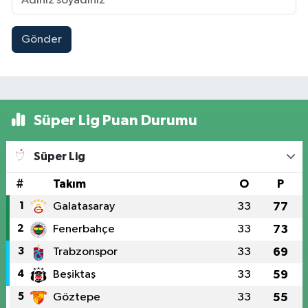
Gönder
Süper Lig Puan Durumu
Süper Lig
#
Takım
O
P
1
Galatasaray
33
77
2
Fenerbahçe
33
73
3
Trabzonspor
33
69
4
Beşiktaş
33
59
5
Göztepe
33
55