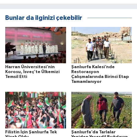
Bunlar da ilginizi çekebilir
Harran Üniversitesi’nin
Şanlıurfa Kalesi’nde
Korosu, İsveç’te Ülkemizi
Restorasyon
Temsil Etti
Çalışmalarında Birinci Etap
Tamamlanıyor
Filistin İçin Şanlıurfa Tek
Şanlıurfa’da Tarlalar
Yürek Oldu
Yeniden Yeşerdi! Buğdayın