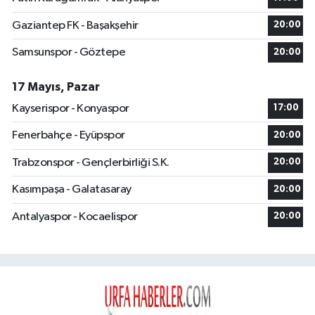
Gaziantep FK - Başakşehir
20:00
Samsunspor - Göztepe
20:00
17 Mayıs, Pazar
Kayserispor - Konyaspor
17:00
Fenerbahçe - Eyüpspor
20:00
Trabzonspor - Gençlerbirliği S.K.
20:00
Kasımpaşa - Galatasaray
20:00
Antalyaspor - Kocaelispor
20:00