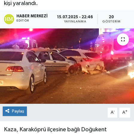
kişi yaralandı.
HABER MERKEZI
15.07.2025 - 22:46
20
EDITÖR
YAYINLANMA
GÖSTERIM
Paylaş
-
+
A
A
Kaza, Karaköprü ilçesine bağlı Doğukent