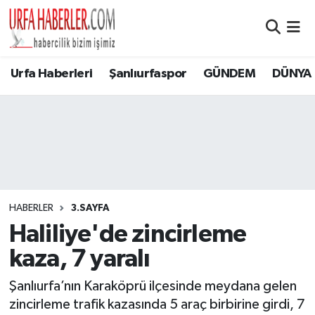
Şanlıurfa Nöbetçi Eczaneler
Urfa Haberleri
Şanlıurfaspor
GÜNDEM
DÜNYA
Şanlıurfa Hava Durumu
Şanlıurfa Namaz Vakitleri
Şanlıurfa Trafik Yoğunluk Haritası
Süper Lig Puan Durumu ve Fikstür
HABERLER
3.SAYFA
Haliliye'de zincirleme
Tüm Manşetler
kaza, 7 yaralı
Son Dakika Haberleri
Şanlıurfa’nın Karaköprü ilçesinde meydana gelen
zincirleme trafik kazasında 5 araç birbirine girdi, 7
Haber Arşivi