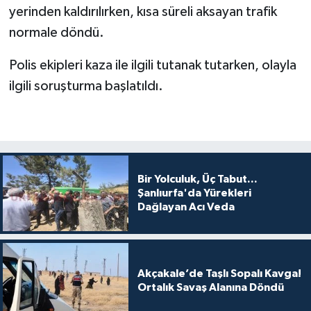
yerinden kaldırılırken, kısa süreli aksayan trafik
normale döndü.
Polis ekipleri kaza ile ilgili tutanak tutarken, olayla
ilgili soruşturma başlatıldı.
Bir Yolculuk, Üç Tabut...
Şanlıurfa'da Yürekleri
Dağlayan Acı Veda
Akçakale’de Taşlı Sopalı Kavga!
Ortalık Savaş Alanına Döndü