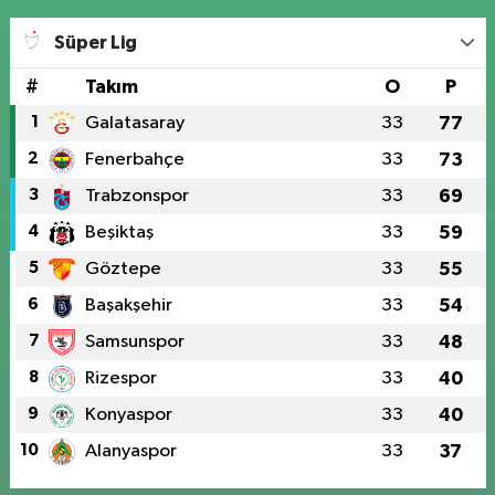
Süper Lig
#
Takım
O
P
1
Galatasaray
33
77
2
Fenerbahçe
33
73
3
Trabzonspor
33
69
4
Beşiktaş
33
59
5
Göztepe
33
55
6
Başakşehir
33
54
7
Samsunspor
33
48
8
Rizespor
33
40
9
Konyaspor
33
40
10
Alanyaspor
33
37