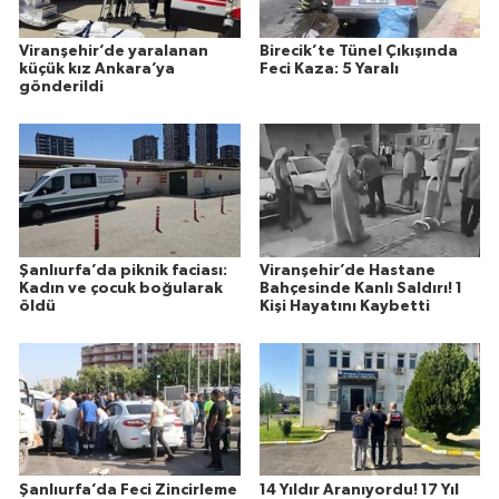
Viranşehir’de yaralanan
Birecik’te Tünel Çıkışında
küçük kız Ankara’ya
Feci Kaza: 5 Yaralı
gönderildi
Şanlıurfa’da piknik faciası:
Viranşehir’de Hastane
Kadın ve çocuk boğularak
Bahçesinde Kanlı Saldırı! 1
öldü
Kişi Hayatını Kaybetti
Şanlıurfa’da Feci Zincirleme
14 Yıldır Aranıyordu! 17 Yıl