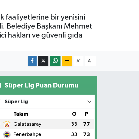
faaliyetlerine bir yenisini
edi. Belediye Başkanı Mehmet
ci hakları ve güvenli gıda
-
+
A
A
Süper Lig Puan Durumu
Süper Lig
#
Takım
O
P
1
Galatasaray
33
77
2
Fenerbahçe
33
73