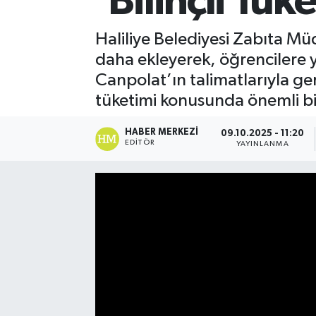
‘Bilinçli Tük
Haliliye Belediyesi Zabıta Mü
daha ekleyerek, öğrencilere y
Canpolat’ın talimatlarıyla ger
tüketimi konusunda önemli bilg
HABER MERKEZI
09.10.2025 - 11:20
EDITÖR
YAYINLANMA