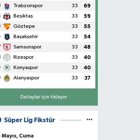
3
Trabzonspor
33
69
4
Beşiktaş
33
59
5
Göztepe
33
55
6
Başakşehir
33
54
7
Samsunspor
33
48
8
Rizespor
33
40
9
Konyaspor
33
40
0
Alanyaspor
33
37
Detaylar için tıklayın
Süper Lig Fikstür
5 Mayıs, Cuma