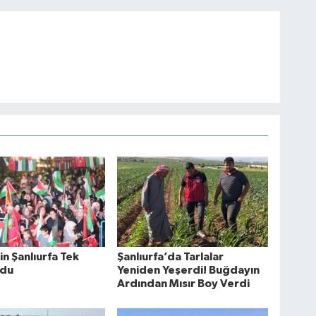
İçin Şanlıurfa Tek
Şanlıurfa’da Tarlalar
ldu
Yeniden Yeşerdi! Buğdayın
Ardından Mısır Boy Verdi