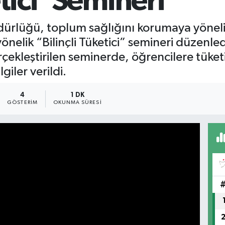
etici’ Semineri
dürlüğü, toplum sağlığını korumaya yönelik 
önelik “Bilinçli Tüketici” semineri düzenl
çekleştirilen seminerde, öğrencilere tüketi
iler verildi.
4
1 DK
GÖSTERIM
OKUNMA SÜRESI