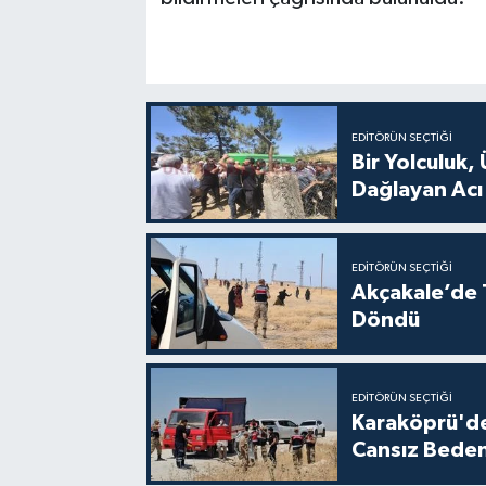
EDITÖRÜN SEÇTIĞI
Bir Yolculuk, 
Dağlayan Acı
EDITÖRÜN SEÇTIĞI
Akçakale’de T
Döndü
EDITÖRÜN SEÇTIĞI
Karaköprü'de
Cansız Beden