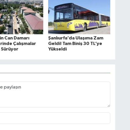
in Can Damarı
Şanlıurfa’da Ulaşıma Zam
rinde Çalışmalar
Geldi! Tam Biniş 30 TL’ye
z Sürüyor
Yükseldi