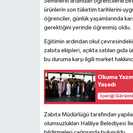
Seminerin ardından öğrencilerle birli
ürünlerin son tüketim tarihlerini uy
öğrenciler, günlük yaşamlarında karşı
gerektiğini yerinde öğrenmiş oldu.
Eğitimin ardından okul çevresindek
zabıta ekipleri, açıkta satılan gıda 
bu duruma karşı ilgili market hakkın
Okuma Yazma
Yaşadı
İçeriği Görünt
Zabıta Müdürlüğü tarafından yapılan 
olumsuzlukları Haliliye Belediyesi İ
bildirmeleri çağrısında bulunuldu.