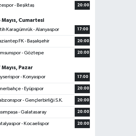
zespor - Beşiktaş
20:00
6 Mayıs, Cumartesi
tih Karagümrük - Alanyaspor
17:00
ziantep FK - Başakşehir
20:00
msunspor - Göztepe
20:00
7 Mayıs, Pazar
yserispor - Konyaspor
17:00
nerbahçe - Eyüpspor
20:00
abzonspor - Gençlerbirliği S.K.
20:00
sımpaşa - Galatasaray
20:00
talyaspor - Kocaelispor
20:00