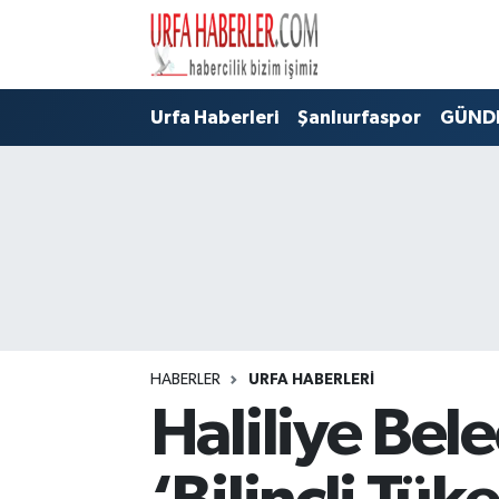
Şanlıurfa Nöbetçi Eczaneler
Urfa Haberleri
Şanlıurfaspor
GÜND
Şanlıurfa Hava Durumu
Şanlıurfa Namaz Vakitleri
Şanlıurfa Trafik Yoğunluk Haritası
Süper Lig Puan Durumu ve Fikstür
Tüm Manşetler
HABERLER
URFA HABERLERİ
Haliliye Bel
Son Dakika Haberleri
Haber Arşivi