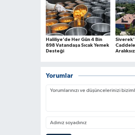
Haliliye’de Her Gün 4 Bin
Siverek'
898 Vatandaşa Sıcak Yemek
Caddele
Desteği
Aralıksı
Yorumlar