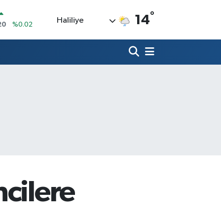
°
14
Haliliye
20
%0.02
90
%0.19
80
%0.18
9000
%0.19
0
,00
%0
N
74
%-1.82
cilere