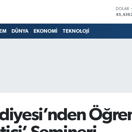
DOLAR
45,436
EURO
53,386
EM
DÜNYA
EKONOMİ
TEKNOLOJİ
STERLİN
61,603
G.ALTIN
6862,0
BİST10
14.598
BITCOI
79.591,
ediyesi’nden Öğren