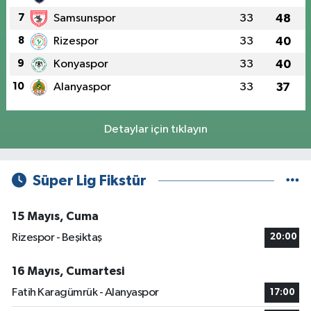
7
Samsunspor
33
48
8
Rizespor
33
40
9
Konyaspor
33
40
10
Alanyaspor
33
37
Detaylar için tıklayın
Süper Lig Fikstür
15 Mayıs, Cuma
Rizespor - Beşiktaş
20:00
16 Mayıs, Cumartesi
Fatih Karagümrük - Alanyaspor
17:00