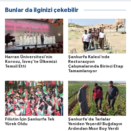
Bunlar da ilginizi çekebilir
Harran Üniversitesi’nin
Şanlıurfa Kalesi’nde
Korosu, İsveç’te Ülkemizi
Restorasyon
Temsil Etti
Çalışmalarında Birinci Etap
Tamamlanıyor
Filistin İçin Şanlıurfa Tek
Şanlıurfa’da Tarlalar
Yürek Oldu
Yeniden Yeşerdi! Buğdayın
Ardından Mısır Boy Verdi