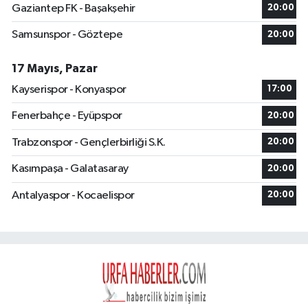
Gaziantep FK - Başakşehir
20:00
Samsunspor - Göztepe
20:00
17 Mayıs, Pazar
Kayserispor - Konyaspor
17:00
Fenerbahçe - Eyüpspor
20:00
Trabzonspor - Gençlerbirliği S.K.
20:00
Kasımpaşa - Galatasaray
20:00
Antalyaspor - Kocaelispor
20:00