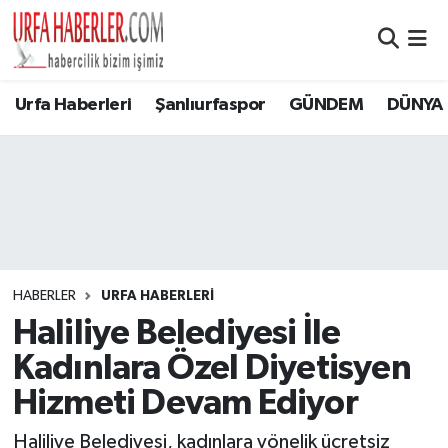
Şanlıurfa Nöbetçi Eczaneler
Urfa Haberleri
Şanlıurfaspor
GÜNDEM
DÜNYA
Şanlıurfa Hava Durumu
Şanlıurfa Namaz Vakitleri
Şanlıurfa Trafik Yoğunluk Haritası
Süper Lig Puan Durumu ve Fikstür
HABERLER
URFA HABERLERİ
Haliliye Belediyesi İle
Tüm Manşetler
Kadınlara Özel Diyetisyen
Son Dakika Haberleri
Hizmeti Devam Ediyor
Haber Arşivi
Haliliye Belediyesi, kadınlara yönelik ücretsiz