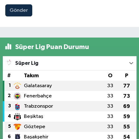
Gönder
Süper Lig Puan Durumu
Süper Lig
#
Takım
O
P
1
Galatasaray
33
77
2
Fenerbahçe
33
73
3
Trabzonspor
33
69
4
Beşiktaş
33
59
5
Göztepe
33
55
6
Başakşehir
33
54