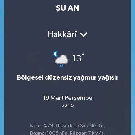
ŞU AN
Hakkâri
°
13
Bölgesel düzensiz yağmur yağışlı
19 Mart Perşembe
22:15
°
Nem: %79, Hissedilen Sıcaklık: 6
,
Basınç: 1005 hPa, Rüzgar: 7 km/s,