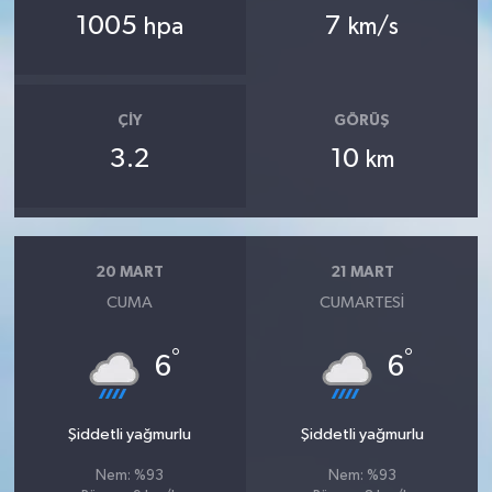
1005
7
hpa
km/s
ÇIY
GÖRÜŞ
3.2
10
km
20 MART
21 MART
CUMA
CUMARTESI
°
°
6
6
Şiddetli yağmurlu
Şiddetli yağmurlu
Nem: %93
Nem: %93