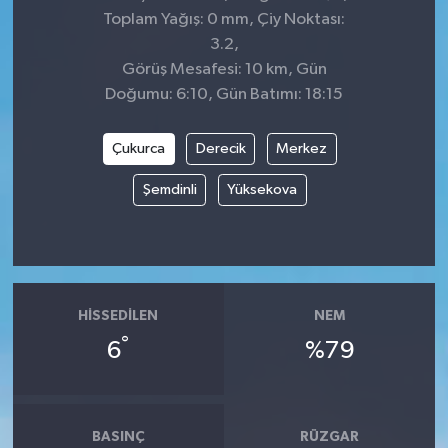
Toplam Yağış: 0 mm, Çiy Noktası:
3.2,
Görüş Mesafesi: 10 km, Gün
Doğumu: 6:10, Gün Batımı: 18:15
Çukurca
Derecik
Merkez
Şemdinli
Yüksekova
HISSEDILEN
NEM
°
6
%79
BASINÇ
RÜZGAR