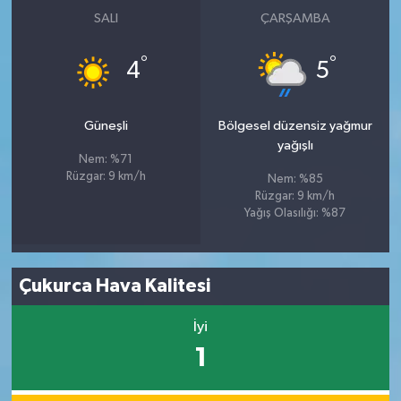
SALI
ÇARŞAMBA
°
°
4
5
Güneşli
Bölgesel düzensiz yağmur
yağışlı
Nem: %71
Rüzgar: 9 km/h
Nem: %85
Rüzgar: 9 km/h
Yağış Olasılığı: %87
Çukurca Hava Kalitesi
İyi
1