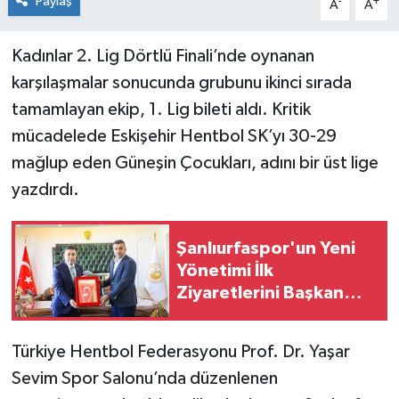
Paylaş
-
+
A
A
Kadınlar 2. Lig Dörtlü Finali’nde oynanan
karşılaşmalar sonucunda grubunu ikinci sırada
tamamlayan ekip, 1. Lig bileti aldı. Kritik
mücadelede Eskişehir Hentbol SK’yı 30-29
mağlup eden Güneşin Çocukları, adını bir üst lige
yazdırdı.
Şanlıurfaspor'un Yeni
Yönetimi İlk
Ziyaretlerini Başkan
Özyavuz'a Yaptı
Türkiye Hentbol Federasyonu Prof. Dr. Yaşar
Sevim Spor Salonu’nda düzenlenen