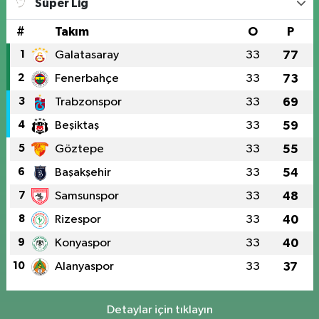
Süper Lig
#
Takım
O
P
1
Galatasaray
33
77
2
Fenerbahçe
33
73
3
Trabzonspor
33
69
4
Beşiktaş
33
59
5
Göztepe
33
55
6
Başakşehir
33
54
7
Samsunspor
33
48
8
Rizespor
33
40
9
Konyaspor
33
40
10
Alanyaspor
33
37
Detaylar için tıklayın