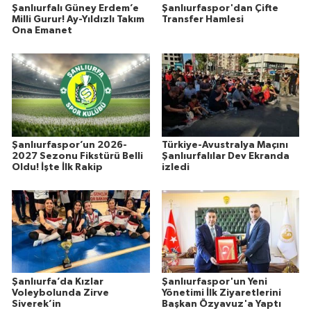
Şanlıurfalı Güney Erdem’e
Şanlıurfaspor'dan Çifte
Milli Gurur! Ay-Yıldızlı Takım
Transfer Hamlesi
Ona Emanet
Şanlıurfaspor’un 2026-
Türkiye-Avustralya Maçını
2027 Sezonu Fikstürü Belli
Şanlıurfalılar Dev Ekranda
Oldu! İşte İlk Rakip
izledi
Şanlıurfa’da Kızlar
Şanlıurfaspor'un Yeni
Voleybolunda Zirve
Yönetimi İlk Ziyaretlerini
Siverek’in
Başkan Özyavuz'a Yaptı