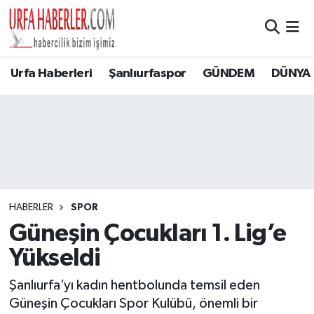
Şanlıurfa Nöbetçi Eczaneler
Urfa Haberleri
Şanlıurfaspor
GÜNDEM
DÜNYA
Şanlıurfa Hava Durumu
Şanlıurfa Namaz Vakitleri
Şanlıurfa Trafik Yoğunluk Haritası
Süper Lig Puan Durumu ve Fikstür
HABERLER
SPOR
Güneşin Çocukları 1. Lig’e
Tüm Manşetler
Yükseldi
Son Dakika Haberleri
Şanlıurfa’yı kadın hentbolunda temsil eden
Güneşin Çocukları Spor Kulübü, önemli bir
Haber Arşivi