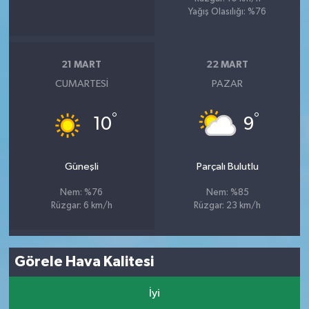
Yağış Olasılığı: %76
21 MART
22 MART
CUMARTESI
PAZAR
°
°
10
9
Güneşli
Parçalı Bulutlu
Nem: %76
Nem: %85
Rüzgar: 6 km/h
Rüzgar: 23 km/h
Görele Hava Kalitesi
İyi