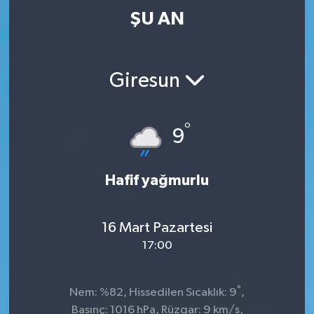
ŞU AN
Giresun
°
9
Hafif yağmurlu
16 Mart Pazartesi
17:00
°
Nem: %82, Hissedilen Sıcaklık: 9
,
Basınç: 1016 hPa, Rüzgar: 9 km/s,