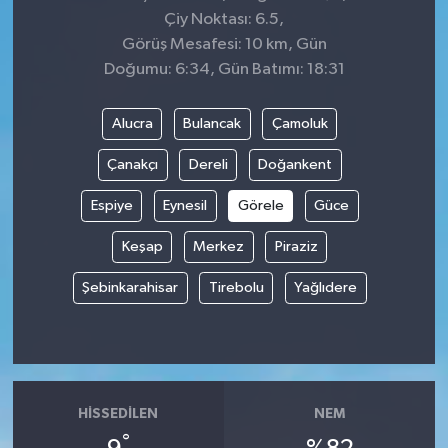
Çiy Noktası: 6.5,
Görüş Mesafesi: 10 km, Gün
Doğumu: 6:34, Gün Batımı: 18:31
Alucra
Bulancak
Çamoluk
Çanakçı
Dereli
Doğankent
Espiye
Eynesil
Görele
Güce
Keşap
Merkez
Piraziz
Şebinkarahisar
Tirebolu
Yağlıdere
HISSEDILEN
NEM
°