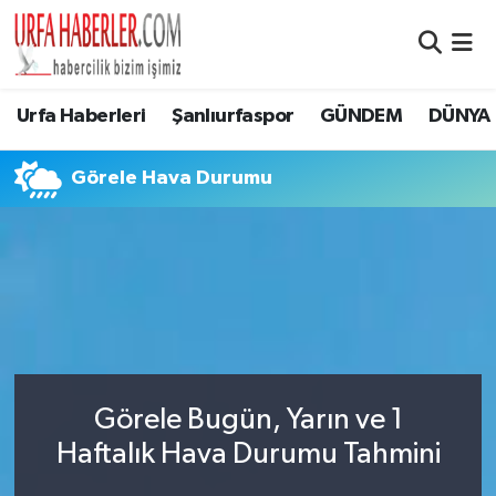
Şanlıurfa Nöbetçi Eczaneler
Urfa Haberleri
Şanlıurfaspor
GÜNDEM
DÜNYA
Şanlıurfa Hava Durumu
Görele Hava Durumu
Şanlıurfa Namaz Vakitleri
Şanlıurfa Trafik Yoğunluk Haritası
Süper Lig Puan Durumu ve Fikstür
Tüm Manşetler
Görele Bugün, Yarın ve 1
Son Dakika Haberleri
Haftalık Hava Durumu Tahmini
Haber Arşivi