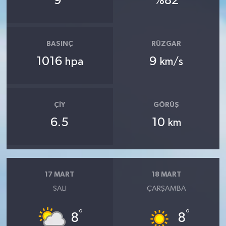
9
%82
BASINÇ
RÜZGAR
1016
9
hpa
km/s
ÇIY
GÖRÜŞ
6.5
10
km
17 MART
18 MART
SALI
ÇARŞAMBA
°
°
8
8