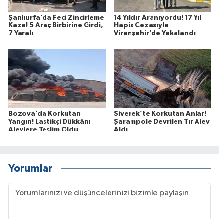
Şanlıurfa’da Feci Zincirleme
14 Yıldır Aranıyordu! 17 Yıl
Kaza! 5 Araç Birbirine Girdi,
Hapis Cezasıyla
7 Yaralı
Viranşehir’de Yakalandı
Bozova’da Korkutan
Siverek’te Korkutan Anlar!
Yangın! Lastikçi Dükkânı
Şarampole Devrilen Tır Alev
Alevlere Teslim Oldu
Aldı
Yorumlar