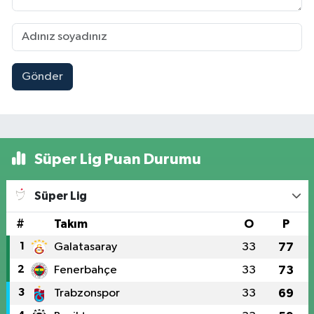
Gönder
Süper Lig Puan Durumu
Süper Lig
#
Takım
O
P
1
Galatasaray
33
77
2
Fenerbahçe
33
73
3
Trabzonspor
33
69