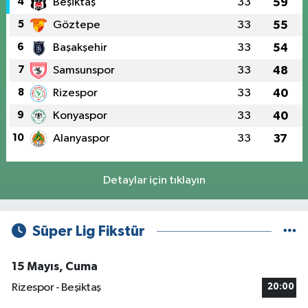
4
Beşiktaş
33
59
5
Göztepe
33
55
6
Başakşehir
33
54
7
Samsunspor
33
48
8
Rizespor
33
40
9
Konyaspor
33
40
10
Alanyaspor
33
37
Detaylar için tıklayın
Süper Lig Fikstür
15 Mayıs, Cuma
Rizespor - Beşiktaş
20:00