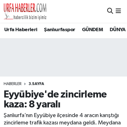
Şanlıurfa Nöbetçi Eczaneler
Urfa Haberleri
Şanlıurfaspor
GÜNDEM
DÜNYA
Şanlıurfa Hava Durumu
Şanlıurfa Namaz Vakitleri
Şanlıurfa Trafik Yoğunluk Haritası
Süper Lig Puan Durumu ve Fikstür
HABERLER
3.SAYFA
Eyyübiye'de zincirleme
Tüm Manşetler
kaza: 8 yaralı
Son Dakika Haberleri
Şanlıurfa’nın Eyyübiye ilçesinde 4 aracın karıştığı
zincirleme trafik kazası meydana geldi. Meydana
Haber Arşivi