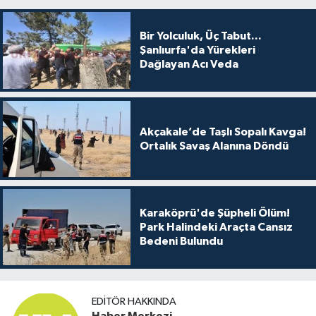
Bir Yolculuk, Üç Tabut...
Şanlıurfa'da Yürekleri
Dağlayan Acı Veda
Akçakale’de Taşlı Sopalı Kavga!
Ortalık Savaş Alanına Döndü
Karaköprü'de Şüpheli Ölüm!
Park Halindeki Araçta Cansız
Bedeni Bulundu
EDITÖR HAKKINDA