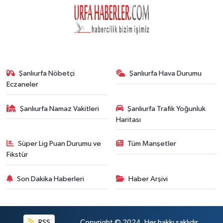
Şanlıurfa Nöbetçi
Şanlıurfa Hava Durumu
Eczaneler
Şanlıurfa Namaz Vakitleri
Şanlıurfa Trafik Yoğunluk
Haritası
Süper Lig Puan Durumu ve
Tüm Manşetler
Fikstür
Son Dakika Haberleri
Haber Arşivi
RSS
Copyright © 2024. Her hakkı saklıdır.