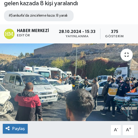
gelen kazada 8 kişi yaralandı
#Şanlıurfa’da zincirleme kaza: 8 yaralı
HABER MERKEZI
28.10.2024 - 15:33
375
EDITÖR
YAYINLANMA
GÖSTERIM
Paylaş
-
+
A
A