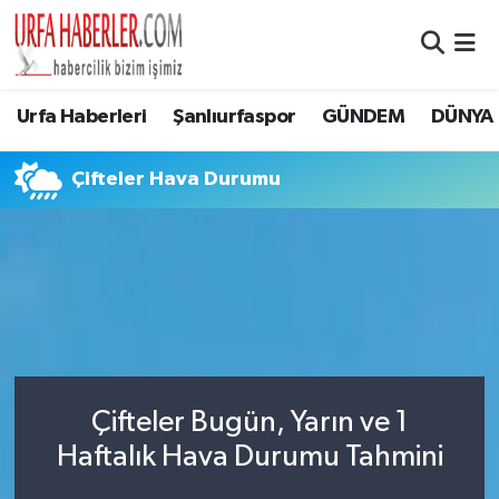
Şanlıurfa Nöbetçi Eczaneler
Urfa Haberleri
Şanlıurfaspor
GÜNDEM
DÜNYA
Şanlıurfa Hava Durumu
Çifteler Hava Durumu
Şanlıurfa Namaz Vakitleri
Şanlıurfa Trafik Yoğunluk Haritası
Süper Lig Puan Durumu ve Fikstür
Tüm Manşetler
Çifteler Bugün, Yarın ve 1
Son Dakika Haberleri
Haftalık Hava Durumu Tahmini
Haber Arşivi