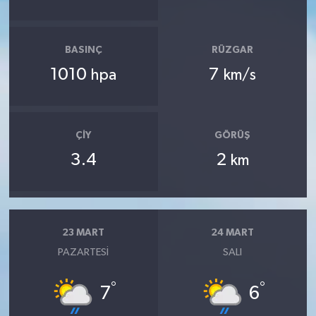
BASINÇ
RÜZGAR
1010
7
hpa
km/s
ÇIY
GÖRÜŞ
3.4
2
km
23 MART
24 MART
PAZARTESI
SALI
°
°
7
6