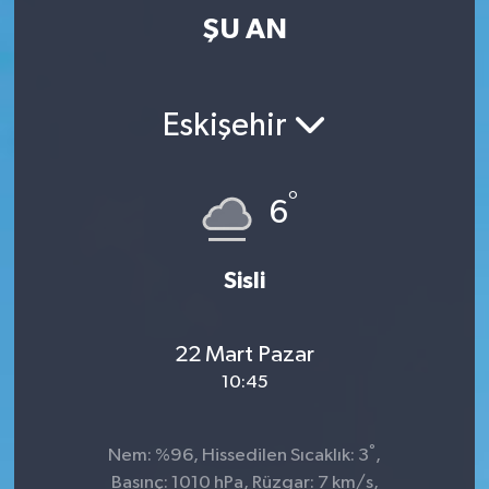
ŞU AN
Eskişehir
°
6
Sisli
22 Mart Pazar
10:45
°
Nem: %96, Hissedilen Sıcaklık: 3
,
Basınç: 1010 hPa, Rüzgar: 7 km/s,