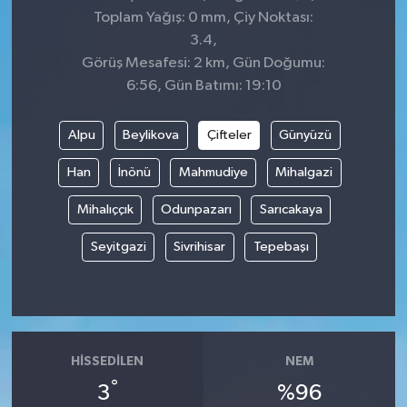
Toplam Yağış: 0 mm, Çiy Noktası:
3.4,
Görüş Mesafesi: 2 km, Gün Doğumu:
6:56, Gün Batımı: 19:10
Alpu
Beylikova
Çifteler
Günyüzü
Han
İnönü
Mahmudiye
Mihalgazi
Mihalıççık
Odunpazarı
Sarıcakaya
Seyitgazi
Sivrihisar
Tepebaşı
HISSEDILEN
NEM
°
3
%96