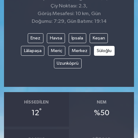
Çiy Noktası: 2.3,
Görüş Mesafesi: 10 km, Gün
Doğumu: 7:29, Gün Batımı: 19:14
Enez
Havsa
İpsala
Keşan
Lâlapaşa
Meriç
Merkez
Süloğlu
Uzunköprü
HISSEDILEN
NEM
°
12
%50