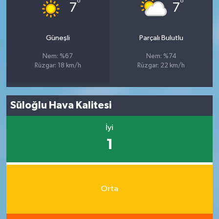
°
°
7
7
Güneşli
Parçalı Bulutlu
Nem: %67
Nem: %74
Rüzgar: 18 km/h
Rüzgar: 22 km/h
Süloğlu Hava Kalitesi
İyi
1
Orta