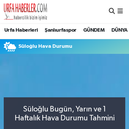
Şanlıurfa Nöbetçi Eczaneler
Urfa Haberleri
Şanlıurfaspor
GÜNDEM
DÜNYA
Şanlıurfa Hava Durumu
Süloğlu Hava Durumu
Şanlıurfa Namaz Vakitleri
Şanlıurfa Trafik Yoğunluk Haritası
Süper Lig Puan Durumu ve Fikstür
Tüm Manşetler
Süloğlu Bugün, Yarın ve 1
Son Dakika Haberleri
Haftalık Hava Durumu Tahmini
Haber Arşivi