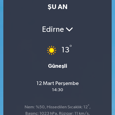
ŞU AN
Edirne
°
13
Güneşli
12 Mart Perşembe
14:30
°
Nem: %50, Hissedilen Sıcaklık: 12
,
Basınç: 1023 hPa, Rüzgar: 11 km/s,