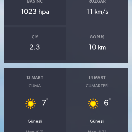
BASINÇ
RÜZGAR
1023
11
hpa
km/s
ÇIY
GÖRÜŞ
2.3
10
km
13 MART
14 MART
CUMA
CUMARTESI
°
°
7
6
Güneşli
Güneşli