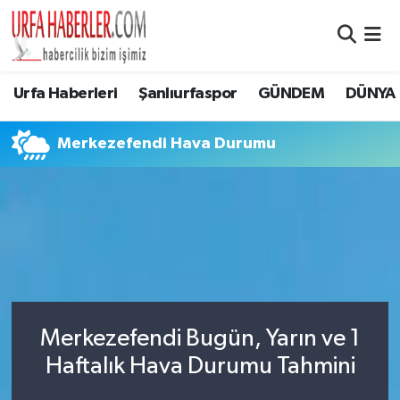
Şanlıurfa Nöbetçi Eczaneler
Urfa Haberleri
Şanlıurfaspor
GÜNDEM
DÜNYA
Şanlıurfa Hava Durumu
Merkezefendi Hava Durumu
Şanlıurfa Namaz Vakitleri
Şanlıurfa Trafik Yoğunluk Haritası
Süper Lig Puan Durumu ve Fikstür
Tüm Manşetler
Merkezefendi Bugün, Yarın ve 1
Son Dakika Haberleri
Haftalık Hava Durumu Tahmini
Haber Arşivi