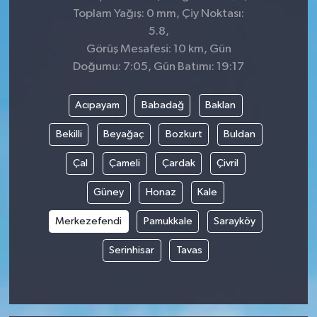
Toplam Yağış: 0 mm, Çiy Noktası:
5.8,
Görüş Mesafesi: 10 km, Gün
Doğumu: 7:05, Gün Batımı: 19:17
Acıpayam
Babadağ
Baklan
Bekilli
Beyağaç
Bozkurt
Buldan
Çal
Çameli
Çardak
Çivril
Güney
Honaz
Kale
Merkezefendi
Pamukkale
Sarayköy
Serinhisar
Tavas