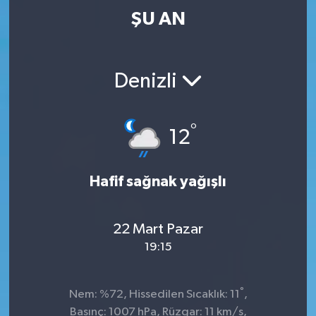
ŞU AN
Denizli
°
12
Hafif sağnak yağışlı
22 Mart Pazar
19:15
°
Nem: %72, Hissedilen Sıcaklık: 11
,
Basınç: 1007 hPa, Rüzgar: 11 km/s,