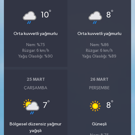
°
°
10
8
Orta kuvvetli yağmurlu
Orta kuvvetli yağmurlu
Nem: %75
Nem: %86
Rüzgar: 6 km/h
Rüzgar: 6 km/h
Yağış Olasılığı: %90
Yağış Olasılığı: %89
25 MART
26 MART
ÇARŞAMBA
PERŞEMBE
°
°
7
8
Bölgesel düzensiz yağmur
Güneşli
yağışlı