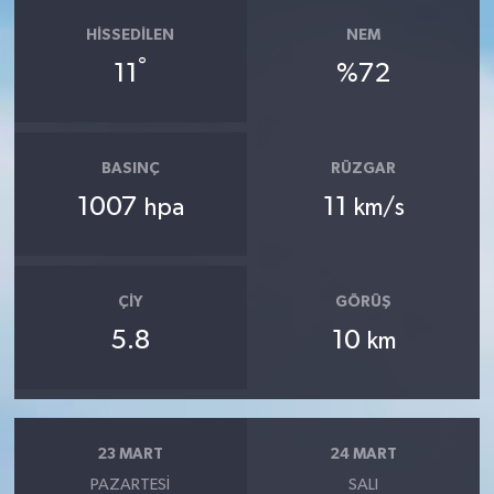
HISSEDILEN
NEM
°
11
%72
BASINÇ
RÜZGAR
1007
11
hpa
km/s
ÇIY
GÖRÜŞ
5.8
10
km
23 MART
24 MART
PAZARTESI
SALI