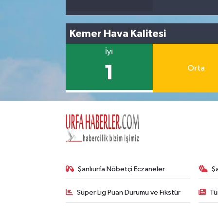
Kemer Hava Kalitesi
İyi
1
Orta
Şanlıurfa Nöbetçi Eczaneler
Ş
Süper Lig Puan Durumu ve Fikstür
Tü