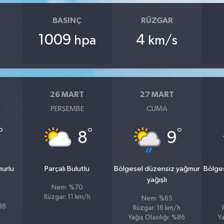
BASINÇ
RÜZGAR
1009
4
hpa
km/s
26 MART
27 MART
PERŞEMBE
CUMA
°
°
°
8
9
murlu
Parçalı Bulutlu
Bölgesel düzensiz yağmur
Bölge
yağışlı
Nem: %70
Rüzgar: 11 km/h
Nem: %65
%88
Rüzgar: 16 km/h
Yağış Olasılığı: %86
Ya