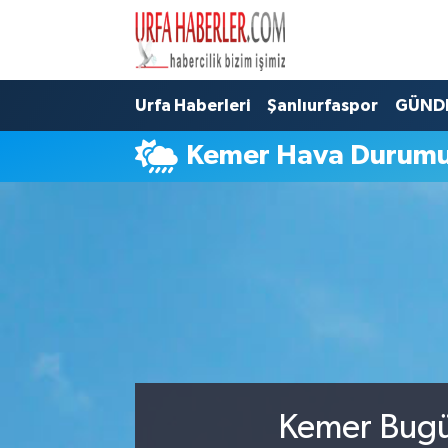
Şanlıurfa Nöbetçi Eczaneler
Urfa Haberleri
Şanlıurfaspor
GÜND
Şanlıurfa Hava Durumu
Kemer Hava Durum
Şanlıurfa Namaz Vakitleri
Şanlıurfa Trafik Yoğunluk Haritası
Süper Lig Puan Durumu ve Fikstür
Tüm Manşetler
Son Dakika Haberleri
Kemer Bugün
Haber Arşivi