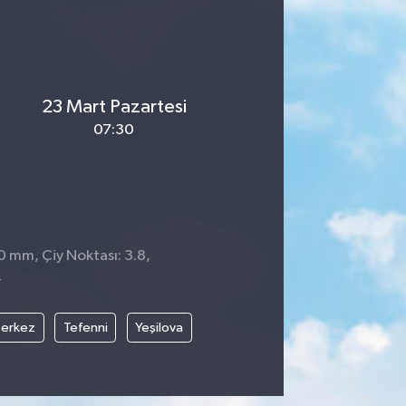
23 Mart Pazartesi
07:30
0 mm, Çiy Noktası: 3.8,
4
erkez
Tefenni
Yeşilova