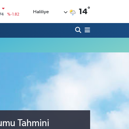
N
°
14
Haliliye
74
%-1.82
20
%0.02
90
%0.19
80
%0.18
9000
%0.19
0
,00
%0
rumu Tahmini