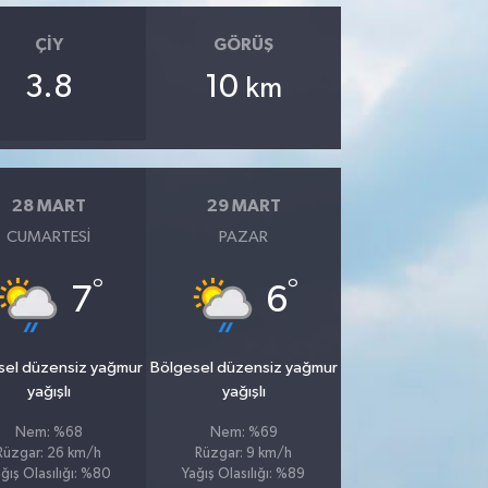
ÇIY
GÖRÜŞ
3.8
10
km
28 MART
29 MART
CUMARTESI
PAZAR
°
°
7
6
sel düzensiz yağmur
Bölgesel düzensiz yağmur
yağışlı
yağışlı
Nem: %68
Nem: %69
Rüzgar: 26 km/h
Rüzgar: 9 km/h
ğış Olasılığı: %80
Yağış Olasılığı: %89