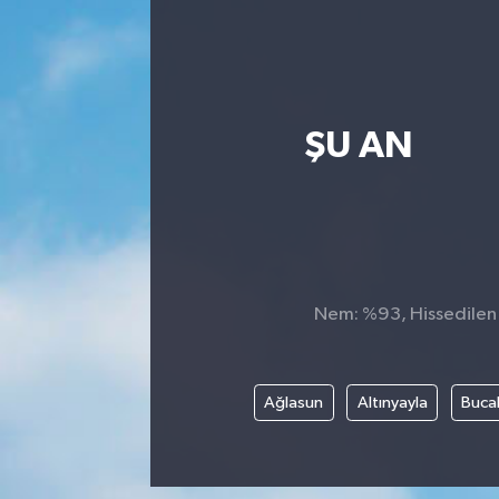
ŞU AN
Nem: %93, Hissedilen S
Ağlasun
Altınyayla
Buca