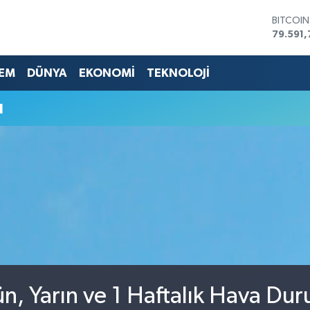
BITCOI
79.591,
DOLAR
45,436
EURO
EM
DÜNYA
EKONOMİ
TEKNOLOJİ
53,386
STERLİN
u
61,603
G.ALTIN
6862,0
BİST10
14.598
, Yarın ve 1 Haftalık Hava Du