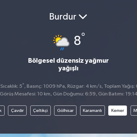
Burdur
°
8
Bölgesel düzensiz yağmur
yağışlı
°
ıcaklık: 5
, Basınç: 1009 hPa, Rüzgar: 4 km/s, Toplam Yağış: 
Görüş Mesafesi: 10 km, Gün Doğumu: 6:59, Gün Batımı: 19:1
k
Çavdır
Çeltikçi
Gölhisar
Karamanlı
Kemer
M