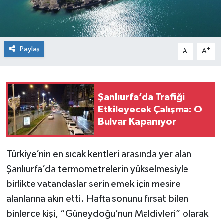
Paylaş
-
+
A
A
Şanlıurfa’da Trafiği
Etkileyecek Çalışma: O
Bulvar Kapanıyor
Türkiye’nin en sıcak kentleri arasında yer alan
Şanlıurfa’da termometrelerin yükselmesiyle
birlikte vatandaşlar serinlemek için mesire
alanlarına akın etti. Hafta sonunu fırsat bilen
binlerce kişi, “Güneydoğu’nun Maldivleri” olarak