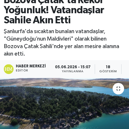
Bozova Çatak’ta Rekor
Yoğunluk! Vatandaşlar
Sahile Akın Etti
Şanlıurfa'da sıcaktan bunalan vatandaşlar,
"Güneydoğu’nun Maldivleri" olarak bilinen
Bozova Çatak Sahili'nde yer alan mesire alanına
akın etti.
HABER MERKEZI
05.06.2026 - 15:07
18
EDITÖR
YAYINLANMA
GÖSTERIM
O