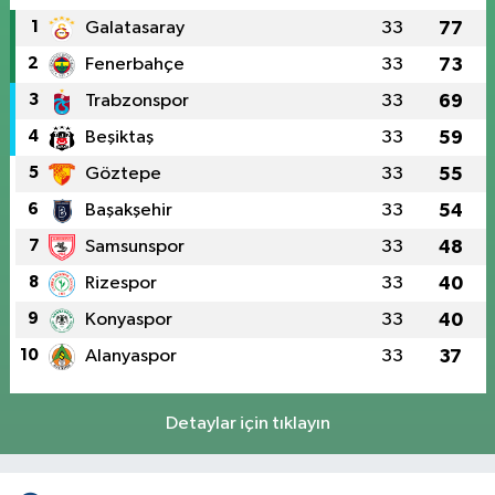
1
Galatasaray
33
77
2
Fenerbahçe
33
73
3
Trabzonspor
33
69
4
Beşiktaş
33
59
5
Göztepe
33
55
6
Başakşehir
33
54
7
Samsunspor
33
48
8
Rizespor
33
40
9
Konyaspor
33
40
10
Alanyaspor
33
37
Detaylar için tıklayın