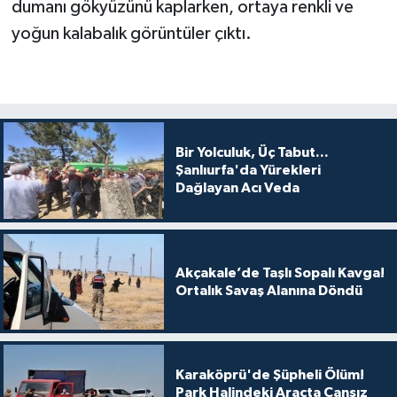
dumanı gökyüzünü kaplarken, ortaya renkli ve
yoğun kalabalık görüntüler çıktı.
Bir Yolculuk, Üç Tabut...
Şanlıurfa'da Yürekleri
Dağlayan Acı Veda
Akçakale’de Taşlı Sopalı Kavga!
Ortalık Savaş Alanına Döndü
Karaköprü'de Şüpheli Ölüm!
Park Halindeki Araçta Cansız