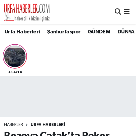
Şanlıurfa Nöbetçi Eczaneler
Urfa Haberleri
Şanlıurfaspor
GÜNDEM
DÜNYA
Şanlıurfa Hava Durumu
Şanlıurfa Namaz Vakitleri
Şanlıurfa Trafik Yoğunluk Haritası
3.SAYFA
Süper Lig Puan Durumu ve Fikstür
Tüm Manşetler
Son Dakika Haberleri
HABERLER
URFA HABERLERİ
Haber Arşivi