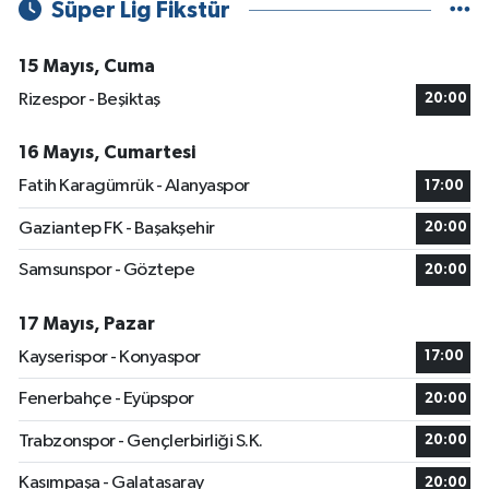
Süper Lig Fikstür
15 Mayıs, Cuma
Rizespor - Beşiktaş
20:00
16 Mayıs, Cumartesi
Fatih Karagümrük - Alanyaspor
17:00
Gaziantep FK - Başakşehir
20:00
Samsunspor - Göztepe
20:00
17 Mayıs, Pazar
Kayserispor - Konyaspor
17:00
Fenerbahçe - Eyüpspor
20:00
Trabzonspor - Gençlerbirliği S.K.
20:00
Kasımpaşa - Galatasaray
20:00