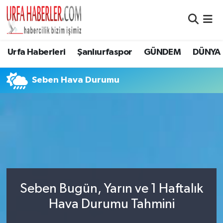
Şanlıurfa Nöbetçi Eczaneler
Urfa Haberleri
Şanlıurfaspor
GÜNDEM
DÜNYA
Şanlıurfa Hava Durumu
Seben Hava Durumu
Şanlıurfa Namaz Vakitleri
Şanlıurfa Trafik Yoğunluk Haritası
Süper Lig Puan Durumu ve Fikstür
Tüm Manşetler
Seben Bugün, Yarın ve 1 Haftalık
Son Dakika Haberleri
Hava Durumu Tahmini
Haber Arşivi