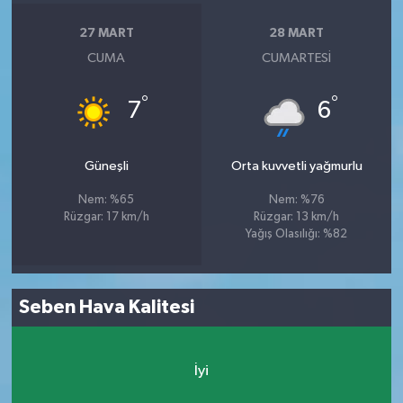
27 MART
28 MART
CUMA
CUMARTESI
°
°
7
6
Güneşli
Orta kuvvetli yağmurlu
Nem: %65
Nem: %76
Rüzgar: 17 km/h
Rüzgar: 13 km/h
Yağış Olasılığı: %82
Seben Hava Kalitesi
İyi