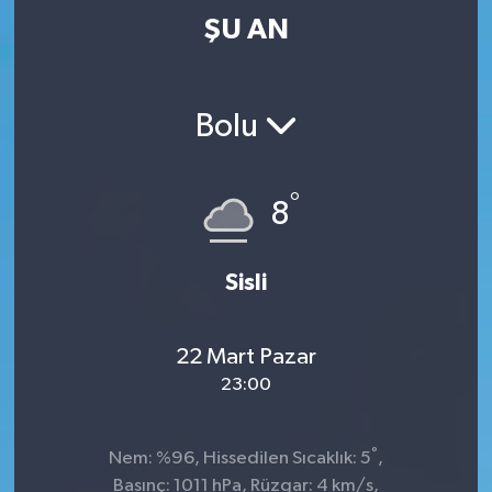
ŞU AN
Bolu
°
8
Sisli
22 Mart Pazar
23:00
°
Nem: %96, Hissedilen Sıcaklık: 5
,
Basınç: 1011 hPa, Rüzgar: 4 km/s,