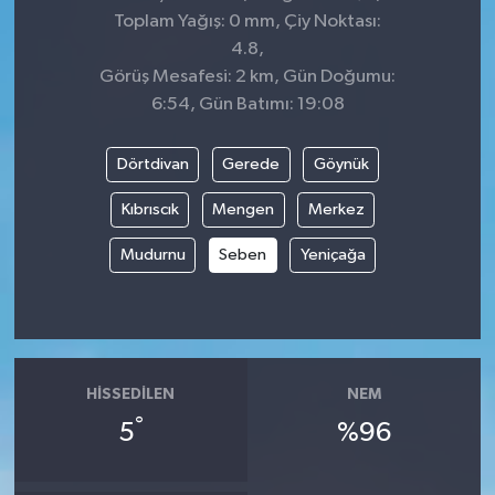
Toplam Yağış: 0 mm, Çiy Noktası:
4.8,
Görüş Mesafesi: 2 km, Gün Doğumu:
6:54, Gün Batımı: 19:08
Dörtdivan
Gerede
Göynük
Kıbrıscık
Mengen
Merkez
Mudurnu
Seben
Yeniçağa
HISSEDILEN
NEM
°
5
%96