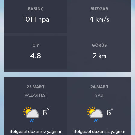
BASINÇ
RÜZGAR
1011
4
hpa
km/s
ÇIY
GÖRÜŞ
4.8
2
km
23 MART
24 MART
PAZARTESI
SALI
°
°
6
6
Bölgesel düzensiz yağmur
Bölgesel düzensiz yağmur